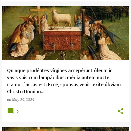
Quinque prudéntes vírgines accepérunt óleum in
vasis suis cum lampádibus: média autem nocte
clamor factus est: Ecce, sponsus venit: exite óbviam
Christo Dómino...
on
May 29, 2024
0