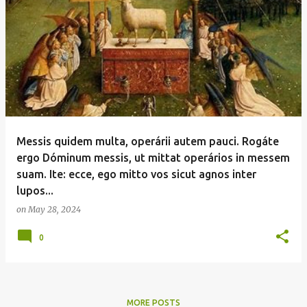
Messis quidem multa, operárii autem pauci. Rogáte
ergo Dóminum messis, ut mittat operários in messem
suam. Ite: ecce, ego mitto vos sicut agnos inter
lupos...
on
May 28, 2024
0
MORE POSTS