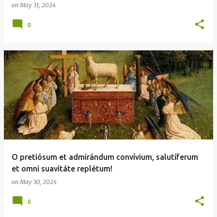
on
May 31, 2024
0
O pretiósum et admirándum convívium, salutíferum
et omni suavitáte replétum!
on
May 30, 2024
0