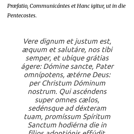
Præfatio, Communicántes et Hanc igitur, ut in die
Pentecostes.
Vere dignum et justum est,
æquum et salutáre, nos tibi
semper, et ubíque grátias
ágere: Dómine sancte, Pater
omnípotens, ætérne Deus:
per Christum Dóminum
nostrum. Qui ascéndens
super omnes cælos,
sedénsque ad déxteram
tuam, promíssum Spíritum
Sanctum hodiérna die in
fílios adoptiónis effúdit.