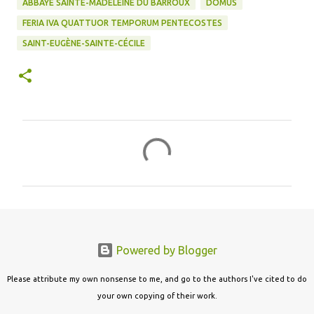
ABBAYE SAINTE-MADELEINE DU BARROUX
DOMUS
FERIA IVA QUATTUOR TEMPORUM PENTECOSTES
SAINT-EUGÈNE-SAINTE-CÉCILE
C
o
m
m
e
n
Powered by Blogger
t
s
Please attribute my own nonsense to me, and go to the authors I've cited to do
your own copying of their work.