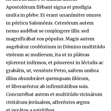
Apostolórum fiébant signa et prodígia
multa in plebe. Et erant unanímiter omnes
in pórticu Salomónis. Ceterórum autem
nemo audébat se conjúngere illis: sed
magnificábat eos pópulus. Magis autem
augebátur credéntium in Dómino multitúdo
virórum ac mulíerum, ita ut in pláteas
ejícerent infírmos, et pónerent in léctulis ac
grabátis, ut, veniénte Petro, saltem umbra
illíus obumbráret quemquam illórum,
et liberaréntur ab infirmitátibus suis.
Concurrébat autem et multitúdo vicinárum
civitátum Jerúsalem, afferéntes ægros
et vexátos a spirítibus