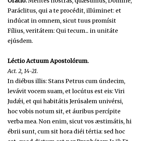
Oratio.
Mentes nostras, quǽsumus, Dómine,
Paráclitus, qui a te procédit, illúminet: et
indúcat in omnem, sicut tuus promísit
Fílius, veritátem: Qui tecum... in unitáte
ejúsdem.
Léctio Actuum Apostolórum.
Act. 2, 14-21.
In diébus illis: Stans Petrus cum úndecim,
levávit vocem suam, et locútus est eis: Viri
Judǽi, et qui habitátis Jerúsalem univérsi,
hoc vobis notum sit, et áuribus percípite
verba mea. Non enim, sicut vos æstimátis, hi
ébrii sunt, cum sit hora diéi tértia: sed hoc