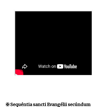
✠ Sequéntia sancti Evangélii secúndum