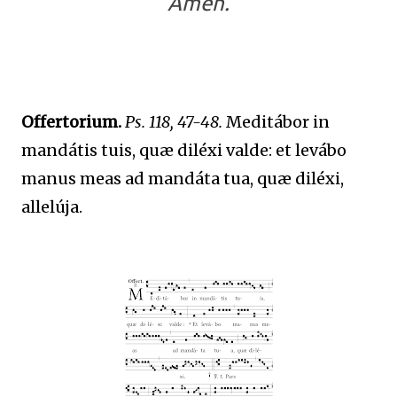
Amen.
Offertorium.
Ps. 118, 47-48.
Meditábor in
mandátis tuis, quæ diléxi valde: et levábo
manus meas ad mandáta tua, quæ diléxi,
allelúja.