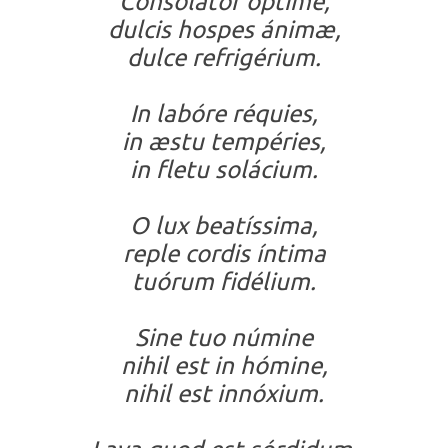
Consolátor óptime,
dulcis hospes ánimæ,
dulce refrigérium.
In labóre réquies,
in æstu tempéries,
in fletu solácium.
O lux beatíssima,
reple cordis íntima
tuórum fidélium.
Sine tuo númine
nihil est in hómine,
nihil est innóxium.