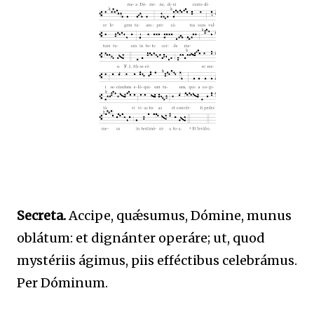
Secreta.
Accipe, quǽsumus, Dómine, munus
oblátum: et dignánter operáre; ut, quod
mystériis ágimus, piis efféctibus celebrámus.
Per Dóminum.