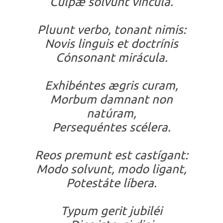
Culpæ solvunt víncula.
Pluunt verbo, tonant nimis:
Novis linguis et doctrínis
Cónsonant mirácula.
Exhibéntes ægris curam,
Morbum damnant non
natúram,
Persequéntes scélera.
Reos premunt est castígant:
Modo solvunt, modo ligant,
Potestáte líbera.
Typum gerit jubiléi