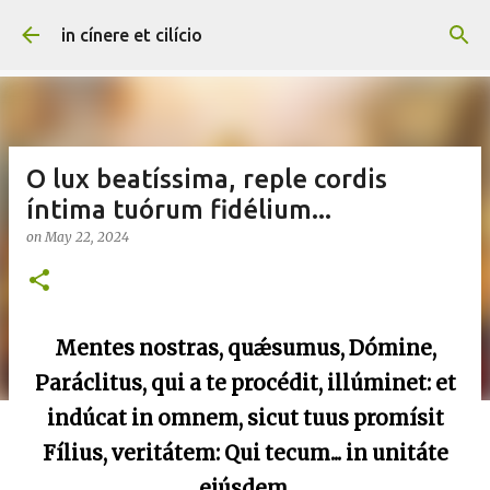
Skip to main content
in cínere et cilício
O lux beatíssima, reple cordis
íntima tuórum fidélium...
on
May 22, 2024
Mentes nostras, quǽsumus, Dómine,
Paráclitus, qui a te procédit, illúminet: et
indúcat in omnem, sicut tuus promísit
Fílius, veritátem: Qui tecum... in unitáte
ejúsdem.