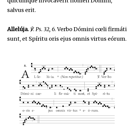
quicúmque invocáverit nomen Dómini,
salvus erit.
Allelúja.
℣. Ps. 32, 6.
Verbo Dómini cœli firmáti
sunt, et Spíritu oris ejus omnis virtus eórum.