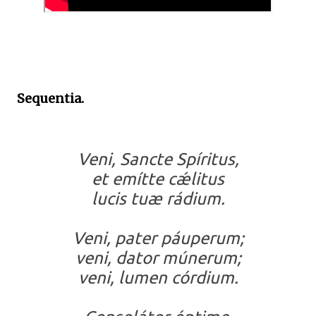
Sequentia.
Veni, Sancte Spíritus,
et emítte cǽlitus
lucis tuæ rádium.
Veni, pater páuperum;
veni, dator múnerum;
veni, lumen córdium.