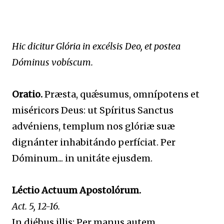
Hic dicitur Glória in excélsis Deo, et postea
Dóminus vobíscum.
Oratio.
Præsta, quǽsumus, omnípotens et
miséricors Deus: ut Spíritus Sanctus
advéniens, templum nos glóriæ suæ
dignánter inhabitándo perfíciat. Per
Dóminum... in unitáte ejusdem.
Léctio Actuum Apostolórum.
Act. 5, 12-16.
In diébus illis: Per manus autem