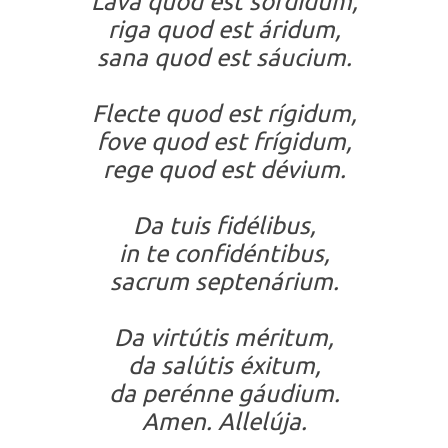
Lava quod est sórdidum,
riga quod est áridum,
sana quod est sáucium.
Flecte quod est rígidum,
fove quod est frígidum,
rege quod est dévium.
Da tuis fidélibus,
in te confidéntibus,
sacrum septenárium.
Da virtútis méritum,
da salútis éxitum,
da perénne gáudium.
Amen. Allelúja.