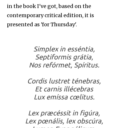
in the book I've got, based on the
contemporary critical edition, it is
presented as 'for Thursday'.
Simplex in esséntia,
Septiformis grátia,
Nos refórmet, Spíritus.
Cordis lustret ténebras,
Et carnis illécebras
Lux emíssa cœlitus.
Lex præcéssit in figúra,
Lex pœnális, lex obscúra,