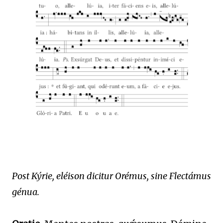
Post Kýrie, eléison dicitur Orémus, sine Flectámus
génua.