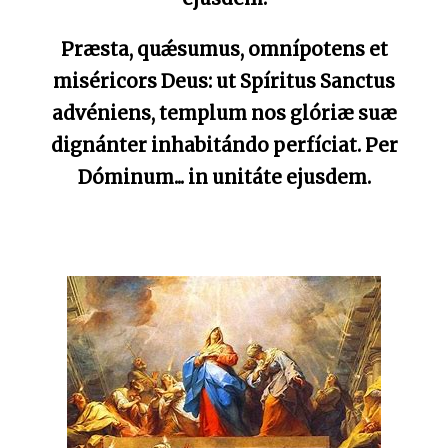
Præsta, quǽsumus, omnípotens et
miséricors Deus: ut Spíritus Sanctus
advéniens, templum nos glóriæ suæ
dignánter inhabitándo perfíciat. Per
Dóminum... in unitáte ejusdem.