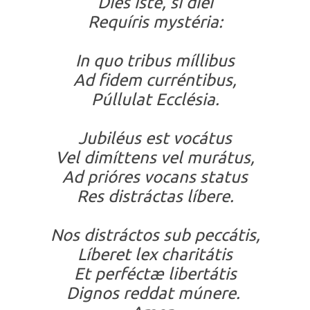
Dies iste, si diei
Requíris mystéria:
In quo tribus míllibus
Ad fidem curréntibus,
Púllulat Ecclésia.
Jubiléus est vocátus
Vel dimíttens vel murátus,
Ad prióres vocans status
Res distráctas líbere.
Nos distráctos sub peccátis,
Líberet lex charitátis
Et perféctæ libertátis
Dignos reddat múnere.