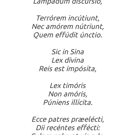
Lámpadum discúrsio,
Terrórem incútiunt,
Nec amórem nútriunt,
Quem effúdit únctio.
Sic in Sina
Lex dívina
Reis est impósita,
Lex timóris
Non amóris,
Púniens illícita.
Ecce patres præelécti,
Dii recéntes effécti: