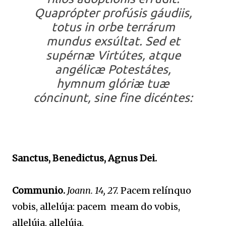
Quaprópter profúsis gáudiis,
totus in orbe terrárum
mundus exsúltat. Sed et
supérnæ Virtútes, atque
angélicæ Potestátes,
hymnum glóriæ tuæ
cóncinunt, sine fine dicéntes:
Sanctus, Benedictus, Agnus Dei.
Communio.
Joann. 14, 27.
Pacem relínquo
vobis, allelúja: pacem meam do vobis,
allelúja, allelúja.