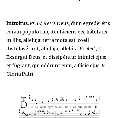
Introitus.
Ps. 67, 8 et 9.
Deus, dum egrederéris
coram pópulo tuo, iter fáciens eis, hábitans
in illis, allelúja: terra mota est, coeli
distillavérunt, allelúja, allelúja.
Ps. ibid., 2.
Exsúrgat Deus, et dissipéntur inimíci ejus:
et fúgiant, qui odérunt eum, a fácie ejus.
V.
Glória Patri.