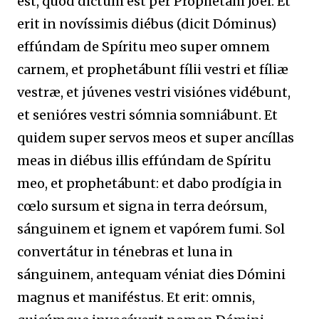
est, quod dictum est per Prophétam Joël: Et
erit in novíssimis diébus (dicit Dóminus)
effúndam de Spíritu meo super omnem
carnem, et prophetábunt fílii vestri et fíliæ
vestræ, et júvenes vestri visiónes vidébunt,
et senióres vestri sómnia somniábunt. Et
quidem super servos meos et super ancíllas
meas in diébus illis effúndam de Spíritu
meo, et prophetábunt: et dabo prodígia in
cœlo sursum et signa in terra deórsum,
sánguinem et ignem et vapórem fumi. Sol
convertátur in ténebras et luna in
sánguinem, antequam véniat dies Dómini
magnus et maniféstus. Et erit: omnis,