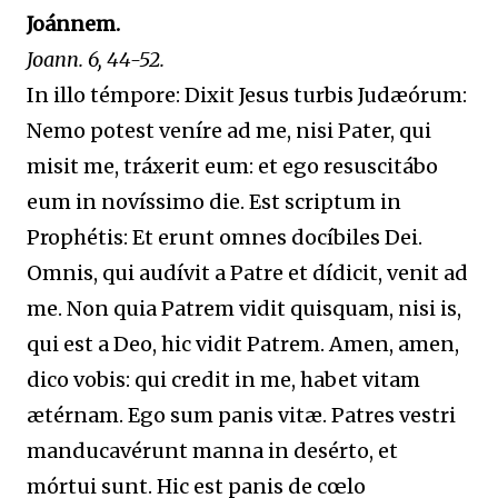
Joánnem.
Joann. 6, 44-52.
In illo témpore: Dixit Jesus turbis Judæórum:
Nemo potest veníre ad me, nisi Pater, qui
misit me, tráxerit eum: et ego resuscitábo
eum in novíssimo die. Est scriptum in
Prophétis: Et erunt omnes docíbiles Dei.
Omnis, qui audívit a Patre et dídicit, venit ad
me. Non quia Patrem vidit quisquam, nisi is,
qui est a Deo, hic vidit Patrem. Amen, amen,
dico vobis: qui credit in me, habet vitam
ætérnam. Ego sum panis vitæ. Patres vestri
manducavérunt manna in desérto, et
mórtui sunt. Hic est panis de cœlo