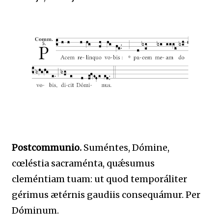
Postcommunio.
Suméntes, Dómine,
cœléstia sacraménta, quǽsumus
cleméntiam tuam: ut quod temporáliter
gérimus ætérnis gaudiis consequámur. Per
Dóminum.