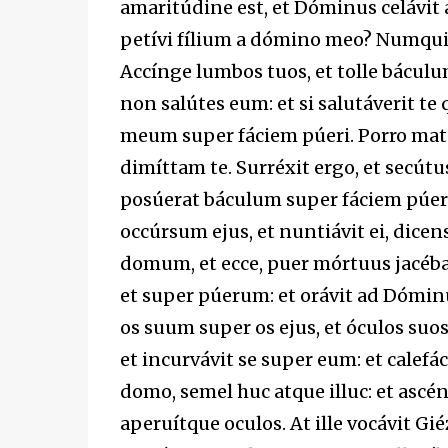
amaritúdine est, et Dóminus celávit a
petívi fílium a dómino meo? Numquid n
Accínge lumbos tuos, et tolle báculu
non salútes eum: et si salutáverit te
meum super fáciem púeri. Porro mater
dimíttam te. Surréxit ergo, et secútu
posúerat báculum super fáciem púeri,
occúrsum ejus, et nuntiávit ei, dicen
domum, et ecce, puer mórtuus jacébat
et super púerum: et orávit ad Dómin
os suum super os ejus, et óculos suo
et incurvávit se super eum: et calefác
domo, semel huc atque illuc: et ascén
aperuítque oculos. At ille vocávit Gi