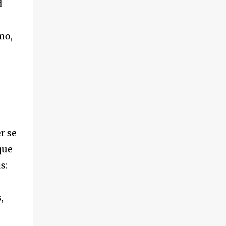
d
mo,
r se
que
s:
,