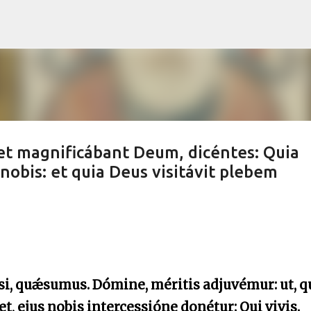
Skip to main content
et magnificábant Deum, dicéntes: Quia
nobis: et quia Deus visitávit plebem
i, quǽsumus. Dómine, méritis adjuvémur: ut, 
t, ejus nobis intercessióne donétur: Qui vivis.