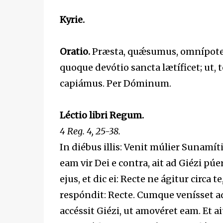
Kyrie.
Oratio.
Præsta, quǽsumus, omnípotens 
quoque devótio sancta lætíficet; ut, t
capiámus. Per Dóminum.
Léctio libri Regum.
4 Reg. 4, 25-38.
In diébus illis: Venit múlier Sunamí
eam vir Dei e contra, ait ad Giézi p
ejus, et dic ei: Recte ne ágitur circa 
respóndit: Recte. Cumque venísset a
accéssit Giézi, ut amovéret eam. Et a