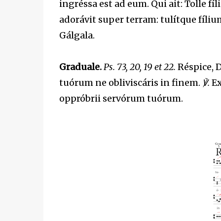
ingréssa est ad eum. Qui ait: Tolle fíl
adorávit super terram: tulítque fílium
Gálgala.
Graduale.
Ps. 73, 20, 19 et 22.
Réspice, 
tuórum ne obliviscáris in finem.
℣.
Ex
oppróbrii servórum tuórum.