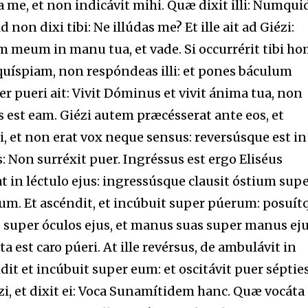
 me, et non indicávit mihi. Quæ dixit illi: Numqui
on dixi tibi: Ne illúdas me? Et ille ait ad Giézi:
m meum in manu tua, et vade. Si occurrérit tibi ho
 quíspiam, non respóndeas illi: et pones báculum
 pueri ait: Vivit Dóminus et vivit ánima tua, non
s est eam. Giézi autem præcésserat ante eos, et
 et non erat vox neque sensus: reversúsque est in
s: Non surréxit puer. Ingréssus est ergo Eliséus
 in léctulo ejus: ingressúsque clausit óstium supe
um. Et ascéndit, et incúbuit super púerum: posuít
s super óculos ejus, et manus suas super manus eju
ta est caro púeri. At ille revérsus, de ambulávit in
dit et incúbuit super eum: et oscitávit puer sépties
ézi, et dixit ei: Voca Sunamítidem hanc. Quæ vocáta