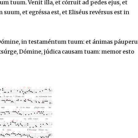
ium tuum. Venit illa, et córruit ad pedes ejus, et
 suum, et egréssa est, et Eliséus revérsus est in
Dómine, in testaméntum tuum: et ánimas páuper
súrge, Dómine, júdica causam tuam: memor esto