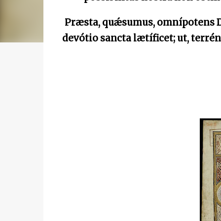
Præsta, quǽsumus, omnípotens Deu
devótio sancta lætíficet; ut, terré