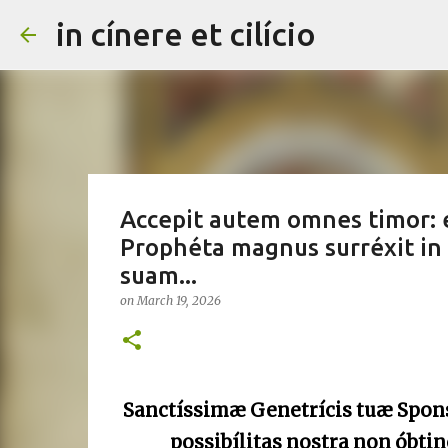
in cínere et cilício
Accepit autem omnes timor: 
Prophéta magnus surréxit in 
suam...
on
March 19, 2026
Sanctíssimæ Genetrícis tuæ Spons
possibílitas nostra non óbtine