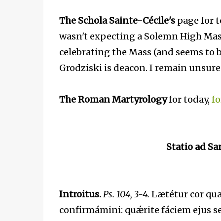
The Schola Sainte-Cécile's
page for t
wasn't expecting a Solemn High Mass
celebrating the Mass (and seems to b
Grodziski is deacon. I remain unsure
The Roman Martyrology
for today,
fo
Statio ad S
Introitus.
Ps. 104, 3-4.
Lætétur cor qu
confirmámini: quǽrite fáciem ejus 