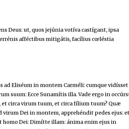
Deus: ut, quos jejúnia votíva castígant, ipsa
errénis afféctibus mitigátis, facílius cœléstia
tis ad Eliséum in montem Carméli: cumque vidísset
úerum suum: Ecce Sunamítis illa. Vade ergo in occúr
te, et circa virum tuum, et circa fílium tuum? Quæ
d virum Dei in montem, apprehéndit pedes ejus: e
it homo Dei: Dimítte illam: ánima enim ejus in