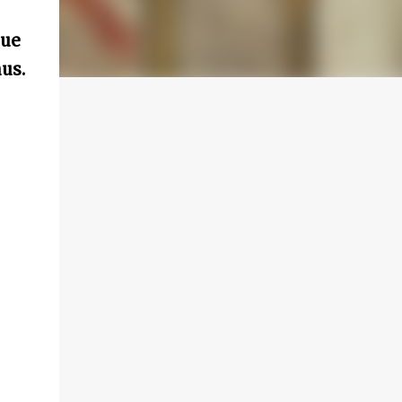
que
mus.