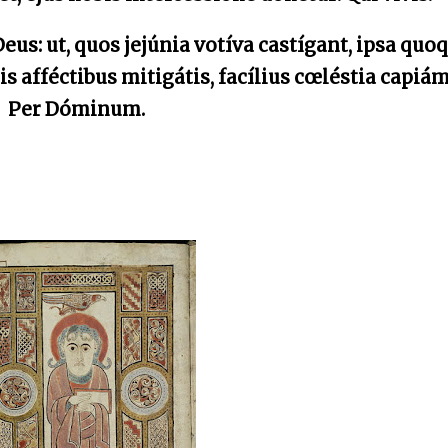
s: ut, quos jejúnia votíva castígant, ipsa quo
nis afféctibus mitigátis, facílius cœléstia capiá
Per Dóminum.