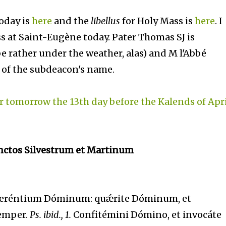
oday is
here
and the
libellus
for Holy Mass is
here
. I
 at Saint-Eugène today. Pater Thomas SJ is
e rather under the weather, alas) and M l'Abbé
 of the subdeacon's name.
r tomorrow the 13th day before the Kalends of Apri
anctos Silvestrum et Martinum
æréntium Dóminum: quǽrite Dóminum, et
semper.
Ps. ibid., 1.
Confitémini Dómino, et invocáte