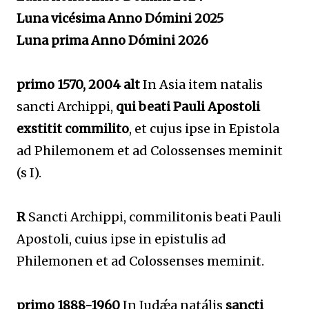
Luna vicésima Anno Dómini 2025
Luna prima Anno Dómini 2026
primo 1570, 2004 alt
In Asia item natalis
sancti Archippi,
qui beati Pauli Apostoli
exstitit commilito
, et cujus ipse in Epistola
ad Philemonem et ad Colossenses meminit
(s I).
R
Sancti Archippi, commilitonis beati Pauli
Apostoli, cuius ipse in epistulis ad
Philemonen et ad Colossenses meminit.
primo 1888-1960
In Iudǽa natális
sancti