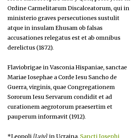
Ordine Carmelitarum Discalceatorum, qui in
ministerio graves persecutiones sustulit
atque in insulam Ehusam ob falsas
accusationes relegatus est et ab omnibus
derelictus (1872).
Flaviobrigae in Vasconia Hispaniae, sanctae
Mariae Iosephae a Corde Iesu Sancho de
Guerra, virginis, quae Congregationem
Sororum Iesu Servarum condidit et ad
curationem aegrotorum praesertim et
pauperum informavit (1912).
*Leopoli
[Lviv]
in Ucraina,
Sancti Iosephi