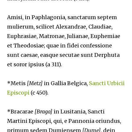
Amisi, in Paphlagonia, sanctarum septem
mulierum, scilicet Alexandrae, Claudiae,
Euphrasiae, Matronae, Julianae, Euphemiae
et Theodosiae; quae in fidei confessione
sunt caesae, easque secutae sunt Derphuta
et soror ipsius (a 311).
*Metis
[Metz]
in Gallia Belgica,
Sancti Urbicii
Episcopi
(c 450).
*Bracarae
[Braga]
in Lusitania, Sancti
Martini Episcopi, qui, e Pannonia oriundus,
primum sedem Dumiensem
[Dume]
, dein