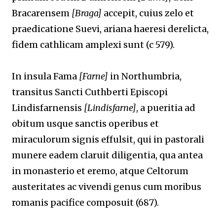
Bracarensem
[Braga]
accepit, cuius zelo et
praedicatione Suevi, ariana haeresi derelicta,
fidem cathlicam amplexi sunt (c 579).
In insula Fama
[Farne]
in Northumbria,
transitus Sancti Cuthberti Episcopi
Lindisfarnensis
[Lindisfarne]
, a pueritia ad
obitum usque sanctis operibus et
miraculorum signis effulsit, qui in pastorali
munere eadem claruit diligentia, qua antea
in monasterio et eremo, atque Celtorum
austeritates ac vivendi genus cum moribus
romanis pacifice composuit (687).