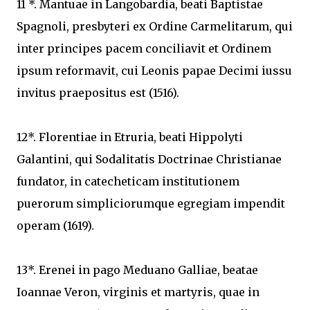
11 *. Mantuae in Langobardia, beati Baptistae
Spagnoli, presbyteri ex Ordine Carmelitarum, qui
inter principes pacem conciliavit et Ordinem
ipsum reformavit, cui Leonis papae Decimi iussu
invitus praepositus est (1516).
12*. Florentiae in Etruria, beati Hippolyti
Galantini, qui Sodalitatis Doctrinae Christianae
fundator, in catecheticam institutionem
puerorum simpliciorumque egregiam impendit
operam (1619).
13*. Erenei in pago Meduano Galliae, beatae
Ioannae Veron, virginis et martyris, quae in