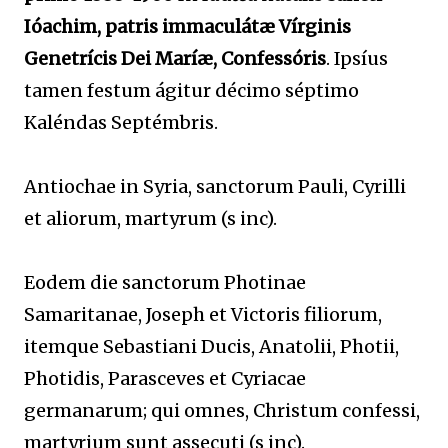
Ióachim, patris immaculátæ Vírginis
Genetrícis Dei Maríæ, Confessóris
. Ipsíus
tamen festum ágitur décimo séptimo
Kaléndas Septémbris.
Antiochae in Syria, sanctorum Pauli, Cyrilli
et aliorum, martyrum (s inc).
Eodem die sanctorum Photinae
Samaritanae, Joseph et Victoris filiorum,
itemque Sebastiani Ducis, Anatolii, Photii,
Photidis, Parasceves et Cyriacae
germanarum; qui omnes, Christum confessi,
martyrium sunt assecuti (s inc).