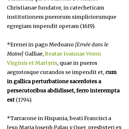
Christianae fundator, in catecheticam
institutionem puerorum simpliciorumque
egregiam impendit operam (1619).
*Erenei in pago Meduano
[Ernée dans le
Maine]
Galliae,
Beatae Ioannae Veron
Virginis et Martyris
, quae in pueros
aegrotosque curandos se impendit et,
cum
in gallica perturbatione sacerdotes a
persecutoribus abdidisset, ferro interempta
est
(1794).
*Tarracone in Hispania, beati Francisci a
Iesu Maria Ioseph Palau y Quer, presbyteri ex