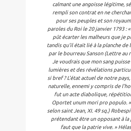
calmant une angoisse légitime, sé
rempli son contrat en ne cherchant
pour ses peuples et son royaume
paroles du Roi le 20 janvier 1793 : 
pût écarter les malheurs que je pr
tandis qu’il était lié à la planche d
par le bourreau Sanson (Lettre au 
Je voudrais que mon sang puisse c
lumières et des révélations particu
si bref ? L’état actuel de notre pay
naturelle, ennemi y compris de l’h
fut un acte diabolique, répétiti
Oportet unum mori pro populo. » (
selon saint Jean, XI. 49 sq.) Robespi
prétendant être un opposant à la p
faut que la patrie vive. » Hélas