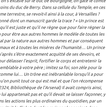
: on s’extasie sur le duc de Bourgogne, on gâte le comte
ins du duc de Berry. Dans sa cellule du Temple, en ces
terrestre, se revoit-il ainsi à la cour, à Versailles ?
nné dont un manuscrit garde la trace ? « Un prince est
u’il est juste et qu’il ne règne que pour faire régner la
u pour être aux autres hommes le modèle de toutes les
l par la nature aux autres hommes et par conséquent
 maux et à toutes les misères de l’humanité… Un prince
u’après s’être exactement acquitté de ses devoirs, et
 délasser l’esprit, fortifier le corps et entretenir la
emblable à votre père ; imitez sa foi, son zèle pour la
n comme lui… Un trône est inébranlable lorsqu’il a pour
 qu’on punit tout ce qui est mal et que l’on récompense
2324, Bibliothèque de l’Arsenal) Il avait compris ainsi,
lui appartenait pas et qu’il devait se laisser façonner, y
s les actions les plus ordinaires du quotidien, par un