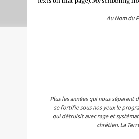
texts on that page). My scribbling fr
Au Nom du Pèr
Plus les années qui nous séparent d
se fortifie sous nos yeux le progr
qui détruisit avec rage et systéma
chrétien. La Terr