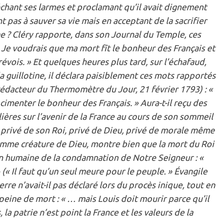
chant ses larmes et proclamant qu’il avait dignement
 pas à sauver sa vie mais en acceptant de la sacrifier
 ? Cléry rapporte, dans son Journal du Temple, ces
« Je voudrais que ma mort fît le bonheur des Français et
évois. » Et quelques heures plus tard, sur l’échafaud,
e la guillotine, il déclara paisiblement ces mots rapportés
rédacteur du Thermomètre du Jour, 21 février 1793) : «
imenter le bonheur des Français. » Aura-t-il reçu des
lières sur l’avenir de la France au cours de son sommeil
s, privé de son Roi, privé de Dieu, privé de morale même
omme créature de Dieu, montre bien que la mort du Roi
on humaine de la condamnation de Notre Seigneur : «
« Il faut qu’un seul meure pour le peuple. » Évangile
erre n’avait-il pas déclaré lors du procès inique, tout en
eine de mort : « … mais Louis doit mourir parce qu’il
, la patrie n’est point la France et les valeurs de la