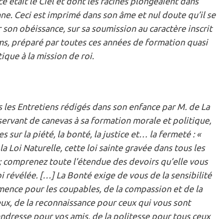
e était le Ciel et dont les racines plongeaient dans
nne. Ceci est imprimé dans son âme et nul doute qu’il se
 son obéissance, sur sa soumission au caractère inscrit
eims, préparé par toutes ces années de formation quasi
ique à la mission de roi.
s les Entretiens rédigés dans son enfance par M. de La
 servant de canevas à sa formation morale et politique,
sur la piété, la bonté, la justice et… la fermeté : «
a Loi Naturelle, cette loi sainte gravée dans tous les
 comprenez toute l’étendue des devoirs qu’elle vous
i révélée. […] La Bonté exige de vous de la sensibilité
mence pour les coupables, de la compassion et de la
ux, de la reconnaissance pour ceux qui vous sont
endresse pour vos amis, de la politesse pour tous ceux