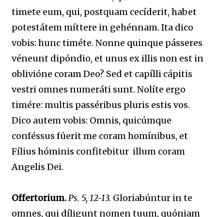
timete eum, qui, postquam cecíderit, habet
potestátem míttere in gehénnam. Ita dico
vobis: hunc timéte. Nonne quinque pásseres
véneunt dipóndio, et unus ex illis non est in
oblivióne coram Deo? Sed et capílli cápitis
vestri omnes numeráti sunt. Nolíte ergo
timére: multis passéribus pluris estis vos.
Dico autem vobis: Omnis, quicúmque
conféssus fúerit me coram homínibus, et
Fílius hóminis confitebitur illum coram
Angelis Dei.
Offertorium.
Ps. 5, 12-13.
Gloriabúntur in te
omnes, qui díligunt nomen tuum, quóniam