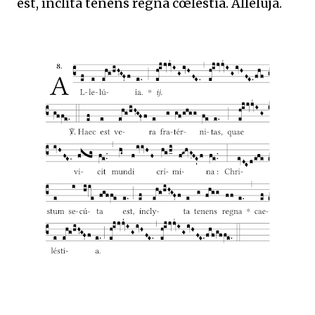
est, ínclita tenens regna cœléstia. Allelúja.