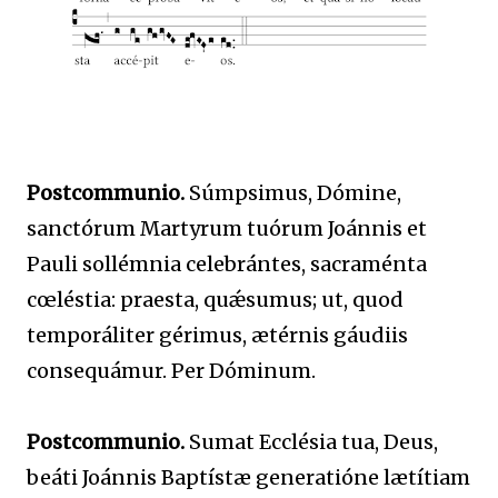
Postcommunio.
Súmpsimus, Dómine,
sanctórum Martyrum tuórum Joánnis et
Pauli sollémnia celebrántes, sacraménta
cœléstia: praesta, quǽsumus; ut, quod
temporáliter gérimus, ætérnis gáudiis
consequámur. Per Dóminum.
Postcommunio.
Sumat Ecclésia tua, Deus,
beáti Joánnis Baptístæ generatióne lætítiam