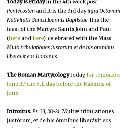
Today is Friday
in the 4th week
post
Pentecosten
and it is the 3rd day
infra Octavam
Nativitatis Sancti Ioannis Baptistae
. It is the
feast of the Martyrs Saints John and Paul
(
here
and
here
), celebrated with the Mass
Multi tribulationes iustorum et de his omnibus
liberavit eos Dominus
.
The Roman Martyrology
today,
for tomorrow
June 27, the 5th day before the Kalends of
June
.
Introitus.
Ps. 33, 20-21.
Multæ tribulationes
justórum, et de his ómnibus liberávit eos