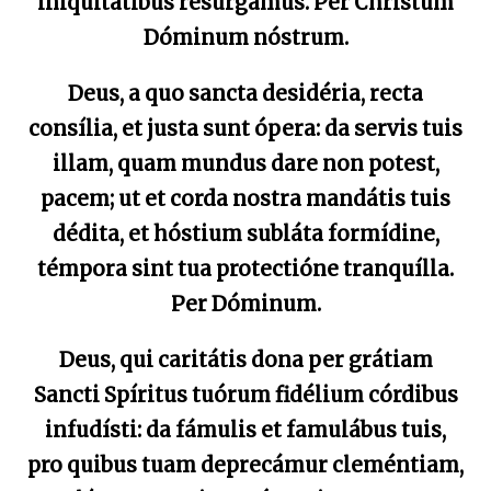
iniquitátibus resurgámus. Per Christum
Dóminum nóstrum.
Deus, a quo sancta desidéria, recta
consília, et justa sunt ópera: da servis tuis
illam, quam mundus dare non potest,
pacem; ut et corda nostra mandátis tuis
dédita, et hóstium subláta formídine,
témpora sint tua protectióne tranquílla.
Per Dóminum.
Deus, qui caritátis dona per grátiam
Sancti Spíritus tuórum fidélium córdibus
infudísti: da fámulis et famulábus tuis,
pro quibus tuam deprecámur cleméntiam,