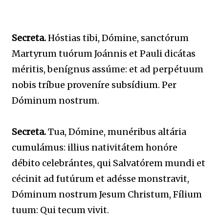
Secreta.
Hóstias tibi, Dómine, sanctórum
Martyrum tuórum Joánnis et Pauli dicátas
méritis, benígnus assúme: et ad perpétuum
nobis tríbue proveníre subsídium. Per
Dóminum nostrum.
Secreta.
Tua, Dómine, munéribus altária
cumulámus: illius nativitátem honóre
débito celebrántes, qui Salvatórem mundi et
cécinit ad futúrum et adésse monstravit,
Dóminum nostrum Jesum Christum, Fílium
tuum: Qui tecum vivit.