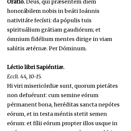
Oratio.
Deus, qui præséntem diem
honorábilem nobis in beáti Ioánnis
nativitáte fecísti: da pópulis tuis
spirituálium grátiam gaudiórum; et
ómnium fidélium mentes dirige in viam
salútis ætérnæ. Per Dóminum.
Léctio libri Sapiéntiæ.
Eccli. 44, 10-15.
Hi viri misericórdiæ sunt, quorum pietátes
non defuérunt: cum semine eórum
pérmanent bona, heréditas sancta nepótes
eórum, et in testa méntis stetit semen
eórum: et fílii eórum propter illos usque in