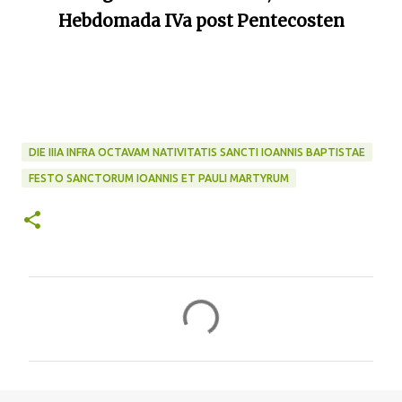
Hebdomada IVa post Pentecosten
DIE IIIA INFRA OCTAVAM NATIVITATIS SANCTI IOANNIS BAPTISTAE
FESTO SANCTORUM IOANNIS ET PAULI MARTYRUM
C
o
m
m