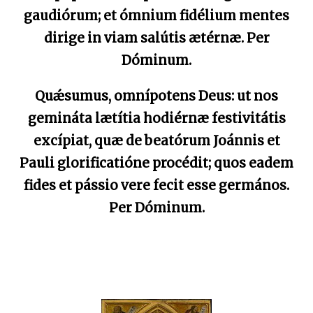
gaudiórum; et ómnium fidélium mentes
dirige in viam salútis ætérnæ. Per
Dóminum.
Quǽsumus, omnípotens Deus: ut nos
gemináta lætítia
hodiérnæ festivitátis
excípiat, quæ de beatórum Joánnis et
Pauli glorificatióne procédit; quos eadem
fides et pássio vere fecit esse germános.
Per Dóminum.