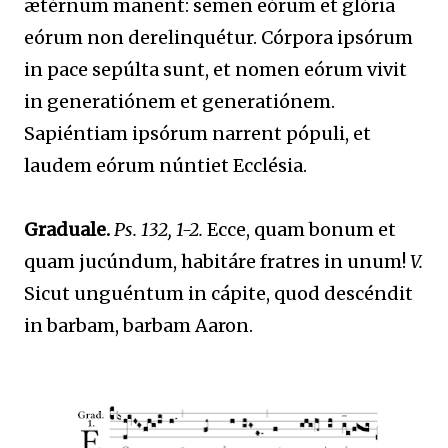
ætérnum manent: semen eórum et glória
eórum non derelinquétur. Córpora ipsórum
in pace sepúlta sunt, et nomen eórum vivit
in generatiónem et generatiónem.
Sapiéntiam ipsórum narrent pópuli, et
laudem eórum núntiet Ecclésia.
Graduale.
Ps. 132, 1-2.
Ecce, quam bonum et
quam jucúndum, habitáre fratres in unum!
V.
Sicut unguéntum in cápite, quod descéndit
in barbam, barbam Aaron.