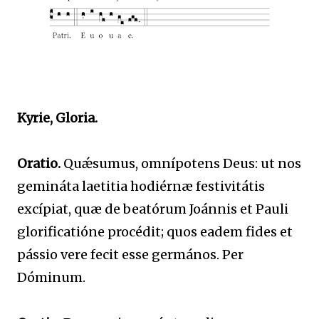
Kyrie, Gloria.
Oratio.
Quǽsumus, omnípotens Deus: ut nos
gemináta laetitia hodiérnæ festivitátis
excípiat, quæ de beatórum Joánnis et Pauli
glorificatióne procédit; quos eadem fides et
pássio vere fecit esse germános. Per
Dóminum.