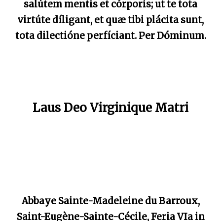
salútem mentis et córporis; ut te tota
virtúte díligant, et quæ tibi plácita sunt,
tota dilectióne perfíciant. Per Dóminum.
Laus Deo Virginique Matri
Abbaye Sainte-Madeleine du Barroux,
Saint-Eugène-Sainte-Cécile, Feria VIa in