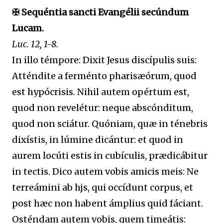
✠ Sequéntia sancti Evangélii secúndum
Lucam.
Luc. 12, 1-8.
In illo témpore: Dixit Jesus discípulis suis:
Atténdite a ferménto pharisæórum, quod
est hypócrisis. Nihil autem opértum est,
quod non revelétur: neque abscónditum,
quod non sciátur. Quóniam, quæ in ténebris
dixístis, in lúmine dicántur: et quod in
aurem locúti estis in cubículis, prædicábitur
in tectis. Dico autem vobis amicis meis: Ne
terreámini ab hjs, qui occídunt corpus, et
post hæc non habent ámplius quid fáciant.
Osténdam autem vobis, quem timeátis: