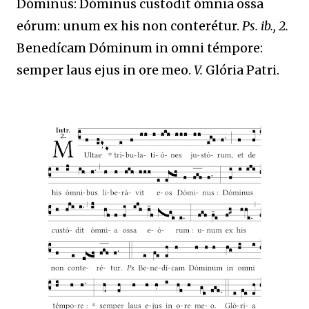
Dóminus: Dóminus custodit ómnia ossa
eórum: unum ex his non conterétur.
Ps. ib., 2.
Benedícam Dóminum in omni témpore:
semper laus ejus in ore meo.
V.
Glória Patri.