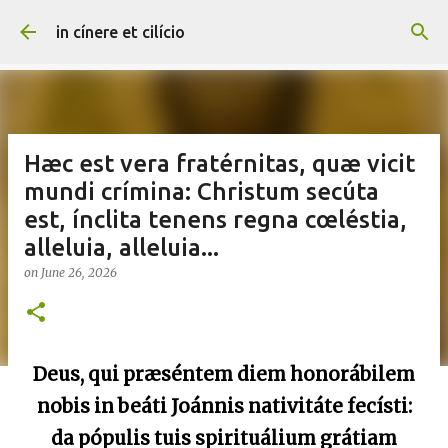
Skip to main content
in cínere et cilício
Hæc est vera fratérnitas, quæ vicit
mundi crímina: Christum secúta
est, ínclita tenens regna cœléstia,
alleluia, alleluia...
on
June 26, 2026
Deus, qui præséntem diem honorábilem
nobis in beáti Joánnis nativitáte fecísti:
da pópulis tuis spirituálium grátiam