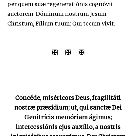
per quem suæ regeneratiónis cognóvit
auctorem, Dóminum nostrum Jesum
Christum, Fílium tuum: Qui tecum vivit.
✠ ✠ ✠
Concéde, miséricors Deus, fragilitáti
nostræ præsídium; ut, qui sanctæ Dei
Genitrícis memóriam ágimus;
intercessiónis ejus auxílio, a nostris