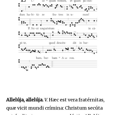
Allelúja, allelúja.
V.
Hæc est vera fratérnitas,
quæ vicit mundi crímina: Christum secúta