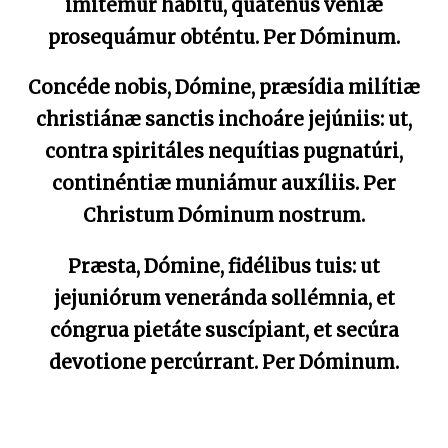
imitémur hábitu, quaténus véniæ
prosequámur obténtu. Per Dóminum.
Concéde nobis, Dómine, præsídia milítiæ
christiánæ sanctis inchoáre jejúniis: ut,
contra spiritáles nequítias pugnatúri,
continéntiæ muniámur auxíliis. Per
Christum Dóminum nostrum.
Præsta, Dómine, fidélibus tuis: ut
jejuniórum veneránda sollémnia, et
cóngrua pietáte suscípiant, et secúra
devotione percúrrant. Per Dóminum.