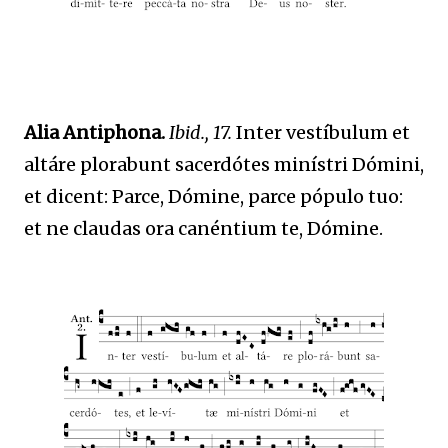
Alia Antiphona.
Ibid., 17.
Inter vestíbulum et
altáre plorabunt sacerdótes minístri Dómini,
et dicent: Parce, Dómine, parce pópulo tuo:
et ne claudas ora canéntium te, Dómine.