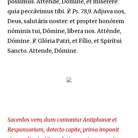
póssimus. Atténde, Dómine, et miserére:
quia peccávimus tibi.
℣. Ps. 78,9.
Adjuva nos,
Deus, salutáris noster: et propter honórem
nóminis tui, Dómine, líbera nos. Atténde,
Dómine.
℣.
Glória Patri, et Fílio, et Spirítui
Sancto. Attende, Dómine.
Sacerdos vero, dum cantantur Antiphonæ et
Responsorium, detecto capite, primo imponit