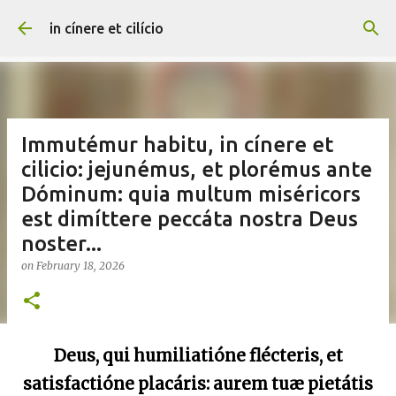
Skip to main content
in cínere et cilício
Immutémur habitu, in cínere et
cilicio: jejunémus, et plorémus ante
Dóminum: quia multum miséricors
est dimíttere peccáta nostra Deus
noster...
on
February 18, 2026
Deus, qui humiliatióne flécteris, et
satisfactióne placáris: aurem tuæ pietátis