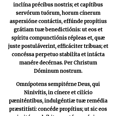
inclína précibus nostris; et capítibus
servórum tuórum, horum cínerum
aspersióne contáctis, effúnde propítius
grátiam tuæ benedictiónis: ut eos et
spíritu compunctiónis répleas et, quæ
juste postuláverint, efficáciter tríbuas; et
concéssa perpetuo stabilíta et intácta
manére decérnas. Per Christum
Dóminum nostrum.
Omnípotens sempitérne Deus, qui
Ninivítis, in cínere et cilício
pæniténtibus, indulgéntiæ tuæ remédia
præstitísti: concéde propítius; ut sic eos