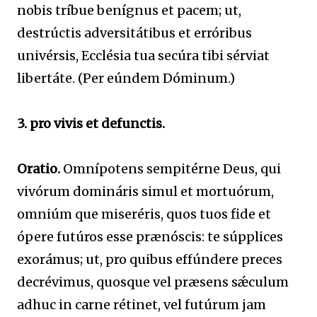
nobis tríbue benígnus et pacem; ut,
destrúctis adversitátibus et erróribus
univérsis, Ecclésia tua secúra tibi sérviat
libertáte. (Per eúndem Dóminum.)
3. pro vivis et defunctis.
Oratio.
Omnípotens sempitérne Deus, qui
vivórum domináris simul et mortuórum,
omniúm que miseréris, quos tuos fide et
ópere futúros esse prænóscis: te súpplices
exorámus; ut, pro quibus effúndere preces
decrévimus, quosque vel præsens sǽculum
adhuc in carne rétinet, vel futúrum jam