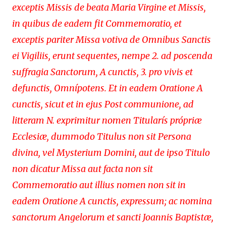
exceptis Missis de beata Maria Virgine et Missis,
in quibus de eadem fit Commemoratio, et
exceptis pariter Missa votiva de Omnibus Sanctis
ei Vigiliis, erunt sequentes, nempe 2. ad poscenda
suffragia Sanctorum, A cunctis, 3. pro vivis et
defunctis, Omnípotens. Et in eadem Oratione A
cunctis, sicut et in ejus Post communione, ad
litteram N. exprimitur nomen Titularís própriæ
Ecclesiæ, dummodo Titulus non sit Persona
divina, vel Mysterium Domini, aut de ipso Titulo
non dicatur Missa aut facta non sit
Commemoratio aut illius nomen non sit in
eadem Oratione A cunctis, expressum; ac nomina
sanctorum Angelorum et sancti Joannis Baptistæ,