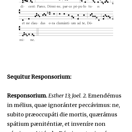
Sequitur Responsorium:
Responsorium.
Esther 13; Joel. 2.
Emendémus
in mélius, quae ignoránter peccávimus: ne,
subito præoccupáti die mortis, quærámus
spátium pæniténtiæ, et inveníre non