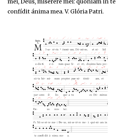
mei, Deus, miserére mei: quóniam in te
confídit ánima mea. V. Glória Patri.