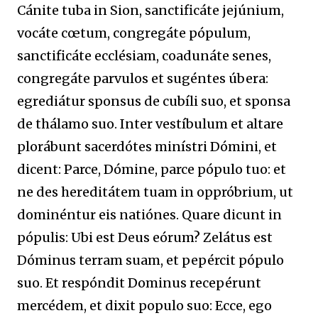
Cánite tuba in Sion, sanctificáte jejúnium,
vocáte cœtum, congregáte pópulum,
sanctificáte ecclésiam, coadunáte senes,
congregáte parvulos et sugéntes úbera:
egrediátur sponsus de cubíli suo, et sponsa
de thálamo suo. Inter vestíbulum et altare
plorábunt sacerdótes minístri Dómini, et
dicent: Parce, Dómine, parce pópulo tuo: et
ne des hereditátem tuam in oppróbrium, ut
dominéntur eis natiónes. Quare dicunt in
pópulis: Ubi est Deus eórum? Zelátus est
Dóminus terram suam, et pepércit pópulo
suo. Et respóndit Dominus recepérunt
mercédem, et dixit populo suo: Ecce, ego