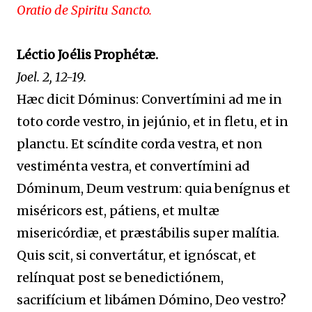
Oratio de Spiritu Sancto.
Léctio Joélis Prophétæ.
Joel. 2, 12-19.
Hæc dicit Dóminus: Convertímini ad me in
toto corde vestro, in jejúnio, et in fletu, et in
planctu. Et scíndite corda vestra, et non
vestiménta vestra, et convertímini ad
Dóminum, Deum vestrum: quia benígnus et
miséricors est, pátiens, et multæ
misericórdiæ, et præstábilis super malítia.
Quis scit, si convertátur, et ignóscat, et
relínquat post se benedictiónem,
sacrifícium et libámen Dómino, Deo vestro?