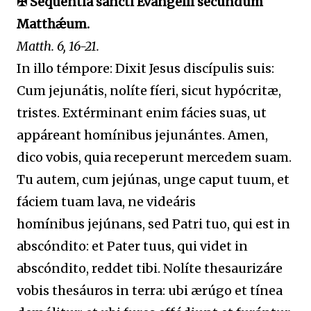
✠ Sequéntia sancti Evangélii secúndum
Matthǽum.
Matth. 6, 16-21.
In illo témpore: Dixit Jesus discípulis suis:
Cum jejunátis, nolíte fíeri, sicut hypócritæ,
tristes. Extérminant enim fácies suas, ut
appáreant homínibus jejunántes. Amen,
dico vobis, quia receperunt mercedem suam.
Tu autem, cum jejúnas, unge caput tuum, et
fáciem tuam lava, ne videáris
homínibus jejúnans, sed Patri tuo, qui est in
abscóndito: et Pater tuus, qui videt in
abscóndito, reddet tibi. Nolíte thesaurizáre
vobis thesáuros in terra: ubi ærúgo et tínea