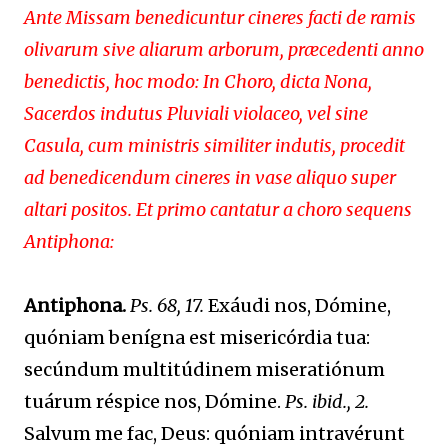
Ante Missam benedicuntur cineres facti de ramis
olivarum sive aliarum arborum, præcedenti anno
benedictis, hoc modo: In Choro, dicta Nona,
Sacerdos indutus Pluviali violaceo, vel sine
Casula, cum ministris similiter indutis, procedit
ad benedicendum cineres in vase aliquo super
altari positos. Et primo cantatur a choro sequens
Antiphona:
Antiphona.
Ps. 68, 17.
Exáudi nos, Dómine,
quóniam benígna est misericórdia tua:
secúndum multitúdinem miseratiónum
tuárum réspice nos, Dómine.
Ps. ibid., 2.
Salvum me fac, Deus: quóniam intravérunt