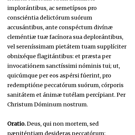
implorántibus, ac semetípsos pro
consciéntia delictórum suórum
accusántibus, ante conspéctum divínæ
cleméntiæ tuæ facínora sua deplorántibus,
vel sereníssimam pietátem tuam supplíciter
obnixéque flagitántibus: et præsta per
invocatiónem sanctíssimi nóminis tui; ut,
quicúmque per eos aspérsi fúerint, pro
redemptióne peccatórum suórum, córporis
sanitátem et ánimæ tutélam percípiant. Per
Christum Dóminum nostrum.
Oratio.
Deus, qui non mortem, sed
pæniténtiam desideras peccatórum: