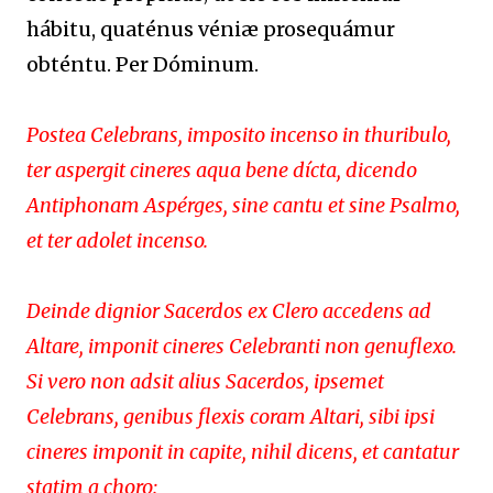
hábitu, quaténus véniæ prosequámur
obténtu. Per Dóminum.
Postea Celebrans, imposito incenso in thuribulo,
ter aspergit cineres aqua bene dícta, dicendo
Antiphonam Aspérges, sine cantu et sine Psalmo,
et ter adolet incenso.
Deinde dignior Sacerdos ex Clero accedens ad
Altare, imponit cineres Celebranti non genuflexo.
Si vero non adsit alius Sacerdos, ipsemet
Celebrans, genibus flexis coram Altari, sibi ipsi
cineres imponit in capite, nihil dicens, et cantatur
statim a choro: