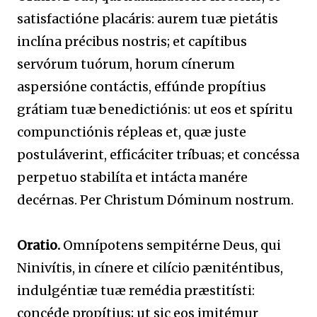
satisfactióne placáris: aurem tuæ pietátis
inclína précibus nostris; et capítibus
servórum tuórum, horum cínerum
aspersióne contáctis, effúnde propítius
grátiam tuæ benedictiónis: ut eos et spíritu
compunctiónis répleas et, quæ juste
postuláverint, efficáciter tríbuas; et concéssa
perpetuo stabilíta et intácta manére
decérnas. Per Christum Dóminum nostrum.
Oratio.
Omnípotens sempitérne Deus, qui
Ninivítis, in cínere et cilício pæniténtibus,
indulgéntiæ tuæ remédia præstitísti:
concéde propítius; ut sic eos imitémur