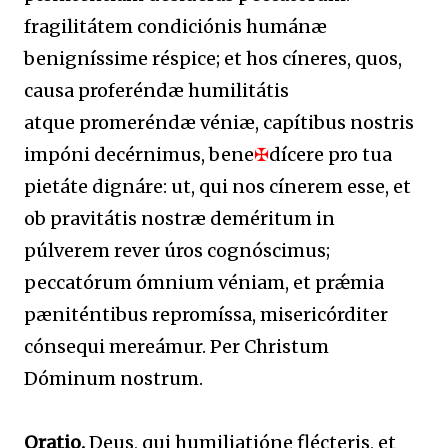
fragilitátem condiciónis humánæ
benigníssime réspice; et hos cíneres, quos,
causa proferéndæ humilitátis
atque promeréndæ véniæ, capítibus nostris
impóni decérnimus, bene
✠
dícere pro tua
pietáte dignáre: ut, qui nos cínerem esse, et
ob pravitátis nostræ deméritum in
púlverem rever úros cognóscimus;
peccatórum ómnium véniam, et prǽmia
pæniténtibus repromíssa, misericórditer
cónsequi mereámur. Per Christum
Dóminum nostrum.
Oratio.
Deus, qui humiliatióne flécteris, et