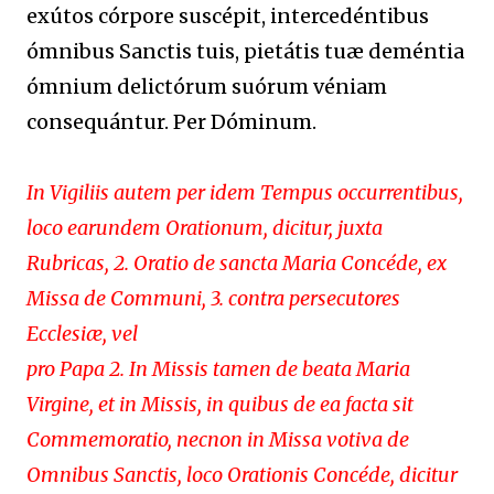
exútos córpore suscépit, intercedéntibus
ómnibus Sanctis tuis, pietátis tuæ deméntia
ómnium delictórum suórum véniam
consequántur. Per Dóminum.
In Vigiliis autem per idem Tempus occurrentibus,
loco earundem Orationum, dicitur, juxta
Rubricas, 2. Oratio de sancta Maria Concéde, ex
Missa de Communi, 3. contra persecutores
Ecclesiæ, vel
pro Papa 2. In Missis tamen de beata Maria
Virgine, et in Missis, in quibus de ea facta sit
Commemoratio, necnon in Missa votiva de
Omnibus Sanctis, loco Orationis Concéde, dicitur