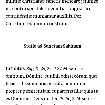
milítiæ christiánæ sanctis inchoáre jejúniis:
ut, contra spiritáles nequítias pugnatúri,
continéntiæ muniámur auxíliis. Per
Christum Dóminum nostrum.
Statio ad Sanctam Sabinam
Introitus.
Sap, 11, 24, 25 et 27.
Miseréris
ómnium, Dómine, et nihil odísti eórum quæ
fecísti, dissímulans peccáta hóminum
propter pæniténtiam et parcens illis: quia tu
es Dóminus, Deus noster.
Ps. 56, 2.
Miserére