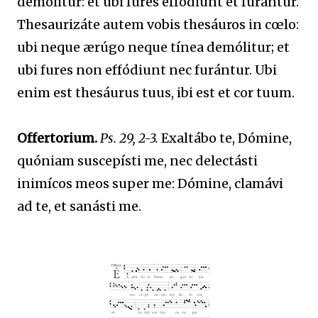
demólitur: et ubi fures effódiunt et furántur.
Thesaurizáte autem vobis thesáuros in cœlo:
ubi neque ærúgo neque tínea demólitur; et
ubi fures non effódiunt nec furántur. Ubi
enim est thesáurus tuus, ibi est et cor tuum.
Offertorium.
Ps. 29, 2-3.
Exaltábo te, Dómine,
quóniam suscepísti me, nec delectásti
inimícos meos super me: Dómine, clamávi
ad te, et sanásti me.