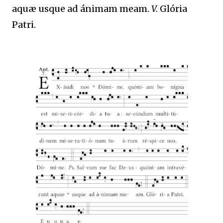
aquæ usque ad ánimam meam.
V.
Glória
Patri.