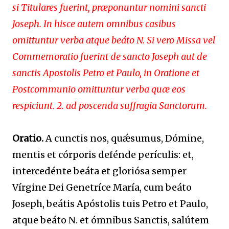
si Titulares fuerint, præponuntur nomini sancti
Joseph. In hisce autem omnibus casibus
omittuntur verba atque beáto N. Si vero Missa vel
Commemoratio fuerint de sancto Joseph aut de
sanctis Apostolis Petro et Paulo, in Oratione et
Postcommunio omittuntur verba quæ eos
respiciunt. 2. ad poscenda suffragia Sanctorum.
Oratio.
A cunctis nos, quǽsumus, Dómine,
mentis et córporis defénde perículis: et,
intercedénte beáta et gloriósa semper
Vírgine Dei Genetríce María, cum beáto
Joseph, beátis Apóstolis tuis Petro et Paulo,
atque beáto N. et ómnibus Sanctis, salútem