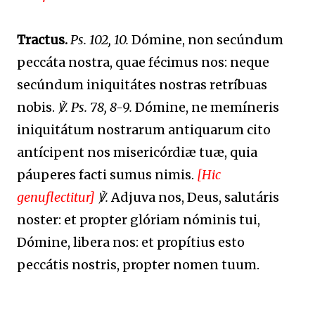
Tractus.
Ps. 102, 10.
Dómine, non secúndum
peccáta nostra, quae fécimus nos: neque
secúndum iniquitátes nostras retríbuas
nobis.
℣. Ps. 78, 8-9.
Dómine, ne memíneris
iniquitátum nostrarum antiquarum cito
antícipent nos misericórdiæ tuæ, quia
páuperes facti sumus nimis.
[Hic
genuflectitur]
℣.
Adjuva nos, Deus, salutáris
noster: et propter glóriam nóminis tui,
Dómine, libera nos: et propítius esto
peccátis nostris, propter nomen tuum.