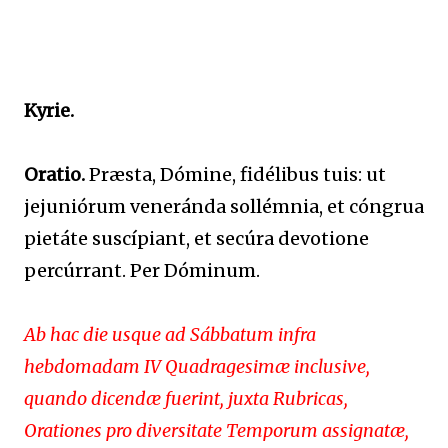
Kyrie.
Oratio.
Præsta, Dómine, fidélibus tuis: ut
jejuniórum veneránda sollémnia, et cóngrua
pietáte suscípiant, et secúra devotione
percúrrant. Per Dóminum.
Ab hac die usque ad Sábbatum infra
hebdomadam IV Quadragesimæ inclusive,
quando dicendæ fuerint, juxta Rubricas,
Orationes pro diversitate Temporum assignatæ,