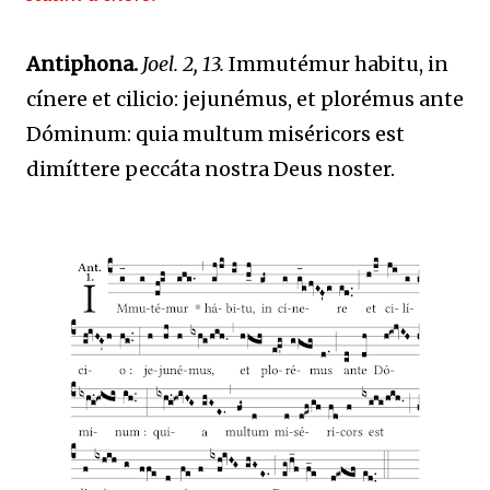
Antiphona.
Joel. 2, 13.
Immutémur habitu, in
cínere et cilicio: jejunémus, et plorémus ante
Dóminum: quia multum miséricors est
dimíttere peccáta nostra Deus noster.