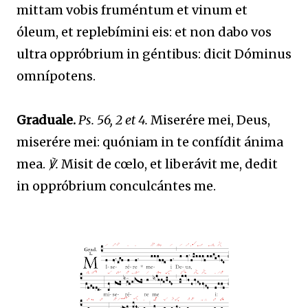
mittam vobis fruméntum et vinum et
óleum, et replebímini eis: et non dabo vos
ultra oppróbrium in géntibus: dicit Dóminus
omnípotens.
Graduale.
Ps. 56, 2 et 4.
Miserére mei, Deus,
miserére mei: quóniam in te confídit ánima
mea.
℣.
Misit de cœlo, et liberávit me, dedit
in oppróbrium conculcántes me.