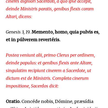
cineres digniori Sacerdoti, a quo ipse accepit,
deinde Ministris paratis, genibus flexis coram
Altari, dicens:
Genesis 3, 19.
Memento, homo, quia pulvis es,
et in púlverem revertéris.
Postea veniunt alii, primo Clerus per ordinem,
deinde populus: et genibus flexis ante Altare,
singulatim recipiunt cinerem a Sacerdote, ut
dictum est de Ministris. Completa cinerum
impositione, Sacerdos dicit:
Oratio.
Concéde nobis, Dómine, præsídia