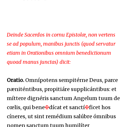
Deinde Sacerdos in cornu Epistolæ, non vertens
se ad populum, manibus junctis (quod servatur
etiam in Orationibus omnium benedictionum
quoad manus junctas) dicit:
Oratio.
Omnípotens sempitérne Deus, parce
pæniténtibus, propitiáre supplicántibus: et
míttere dignéris sanctum Angelum tuum de
cœlis, qui bene
✠
dícat et sanctí
✠
ficet hos
cíneres, ut sint remédium salúbre ómnibus
nomen sanctum tuum humilíter