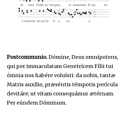
Postcommunio.
Dómine, Deus omnípotens,
qui per immaculatam Genetrícem Fílii tui
ómnia nos habére voluísti: da nobis, tantæ
Matris auxílio, præséntis témporis perícula
devitáre; ut vitam consequámur ætérnam.
Per eúndem Dóminum.