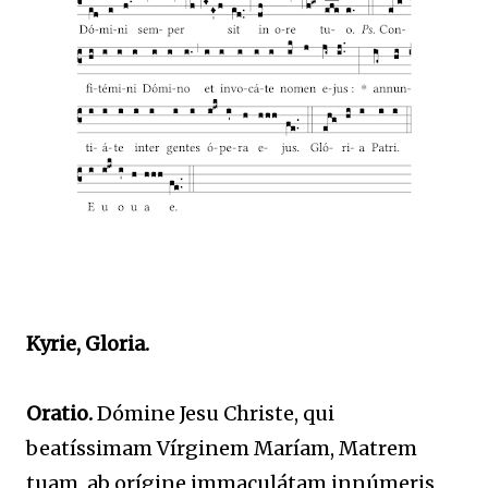
Kyrie, Gloria.
Oratio.
Dómine Jesu Christe, qui
beatíssimam Vírginem Maríam, Matrem
tuam, ab orígine immaculátam innúmeris