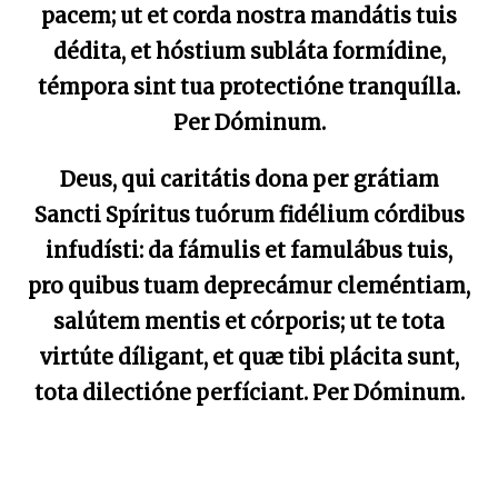
pacem; ut et corda nostra mandátis tuis
dédita, et hóstium subláta formídine,
témpora sint tua protectióne tranquílla.
Per Dóminum.
Deus, qui caritátis dona per grátiam
Sancti Spíritus tuórum fidélium córdibus
infudísti: da fámulis et famulábus tuis,
pro quibus tuam deprecámur cleméntiam,
salútem mentis et córporis; ut te tota
virtúte díligant, et quæ tibi plácita sunt,
tota dilectióne perfíciant. Per Dóminum.