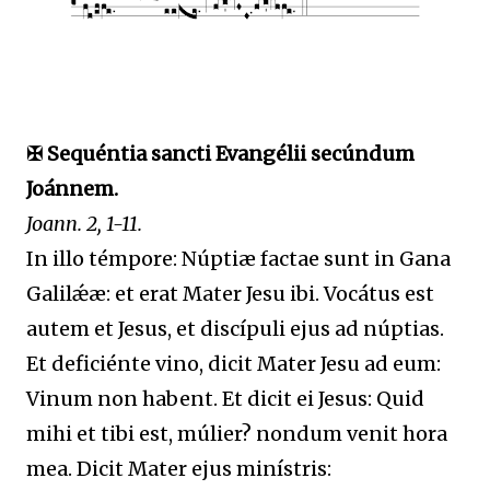
✠ Sequéntia sancti Evangélii secúndum
Joánnem.
Joann. 2, 1-11.
In illo témpore: Núptiæ factae sunt in Gana
Galilǽæ: et erat Mater Jesu ibi. Vocátus est
autem et Jesus, et discípuli ejus ad núptias.
Et deficiénte vino, dicit Mater Jesu ad eum:
Vinum non habent. Et dicit ei Jesus: Quid
mihi et tibi est, múlier? nondum venit hora
mea. Dicit Mater ejus minístris: