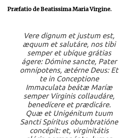
Præfatio de Beatissima Maria Virgine.
Vere dignum et justum est,
æquum et salutáre, nos tibi
semper et ubíque grátias
ágere: Dómine sancte, Pater
omnípotens, ætérne Deus: Et
te in Conceptione
Immaculata beátæ Maríæ
semper Vírginis collaudáre,
benedícere et prædicáre.
Quæ et Unigénitum tuum
Sancti Spíritus obumbratióne
concépit: et, virginitátis