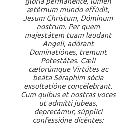
glória permanénte, lumen
ætérnum mundo effúdit,
Jesum Christum, Dóminum
nostrum. Per quem
majestátem tuam laudant
Angeli, adórant
Dominatiónes, tremunt
Potestátes. Cæli
cælorúmque Virtútes ac
beáta Séraphim sócia
exsultatióne concélebrant.
Cum quibus et nostras voces
ut admítti jubeas,
deprecámur, súpplici
confessióne dicéntes: