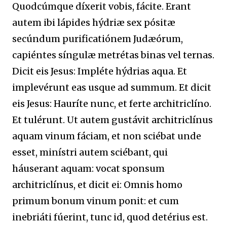
Quodcúmque díxerit vobis, fácite. Erant
autem ibi lápides hýdriæ sex pósitæ
secúndum purificatiónem Judæórum,
capiéntes síngulæ metrétas binas vel ternas.
Dicit eis Jesus: Impléte hýdrias aqua. Et
implevérunt eas usque ad summum. Et dicit
eis Jesus: Hauríte nunc, et ferte architriclíno.
Et tulérunt. Ut autem gustávit architriclínus
aquam vinum fáciam, et non sciébat unde
esset, minístri autem sciébant, qui
háuserant aquam: vocat sponsum
architriclínus, et dicit ei: Omnis homo
primum bonum vinum ponit: et cum
inebriáti fúerint, tunc id, quod detérius est.