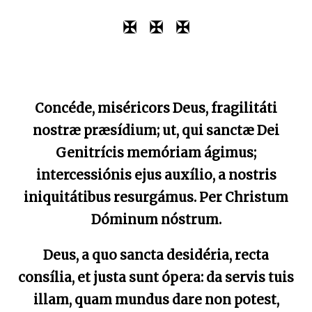
✠ ✠ ✠
Concéde, miséricors Deus, fragilitáti
nostræ præsídium; ut, qui sanctæ Dei
Genitrícis memóriam ágimus;
intercessiónis ejus auxílio, a nostris
iniquitátibus resurgámus. Per Christum
Dóminum nóstrum.
Deus, a quo sancta desidéria, recta
consília, et justa sunt ópera: da servis tuis
illam, quam mundus dare non potest,