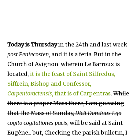
Today is Thursday
in the 24th and last week
post Pentecosten
, and it is a feria. But in the
Church of Avignon, wherein Le Barroux is
located,
it is the feast of Saint Siffredus,
Siffrein, Bishop and Confessor,
Carpentoractensis
, that is of Carpentras
.
While
there is a proper Mass there, I am guessing
that the Mass of Sunday,
Dicit Dominus Ego
cogito cogitationes pacis
, will be said at Saint-
Eugène... but,
Checking the parish bulletin, I