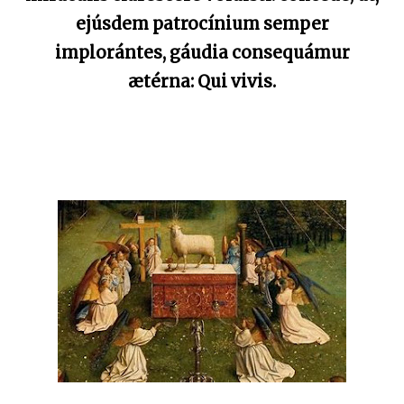
ejúsdem patrocínium semper
implorántes, gáudia consequámur
ætérna: Qui vivis.