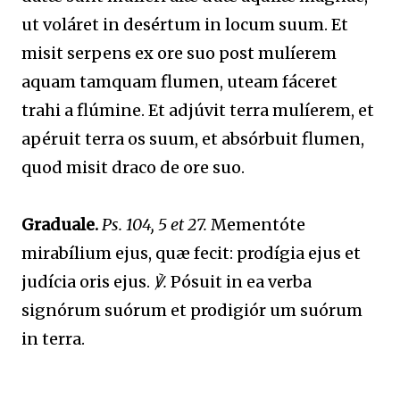
ut voláret in desértum in locum suum. Et
misit serpens ex ore suo post mulíerem
aquam tamquam flumen, uteam fáceret
trahi a flúmine. Et adjúvit terra mulíerem, et
apéruit terra os suum, et absórbuit flumen,
quod misit draco de ore suo.
Graduale.
Ps. 104, 5 et 27.
Mementóte
mirabílium ejus, quæ fecit: prodígia ejus et
judícia oris ejus.
℣.
Pósuit in ea verba
signórum suórum et prodigiór um suórum
in terra.