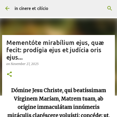
Skip to main content
in cínere et cilício
Mementóte mirabílium ejus, quæ
fecit: prodígia ejus et judícia oris
ejus...
on
November 27, 2025
Dómine Jesu Christe, qui beatíssimam
Vírginem Maríam, Matrem tuam, ab
orígine immaculátam innúmeris
miráculis claréscere voluísti: concéde; ut,