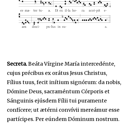
Secreta.
Beáta Vírgine María intercedénte,
cujus précibus ex orátus Jesus Christus,
Fílius tuus, fecit inítium signórum: da nobis,
Dómine Deus, sacraméntum Córporis et
Sánguinis ejúsdem Fílii tui puramente
confícere; ut ætérni convívii mereámur esse
partícipes. Per eúndem Dóminum nostrum.