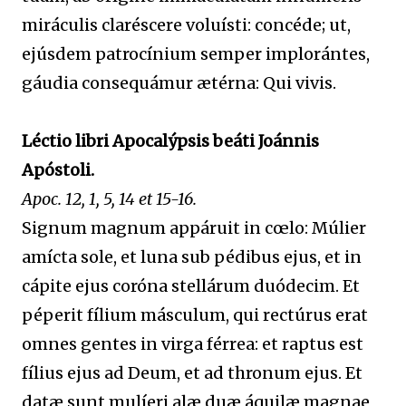
miráculis claréscere voluísti: concéde; ut,
ejúsdem patrocínium semper implorántes,
gáudia consequámur ætérna: Qui vivis.
Léctio libri Apocalýpsis beáti Joánnis
Apóstoli.
Apoc. 12, 1, 5, 14 et 15-16.
Signum magnum appáruit in cœlo: Múlier
amícta sole, et luna sub pédibus ejus, et in
cápite ejus coróna stellárum duódecim. Et
péperit fílium másculum, qui rectúrus erat
omnes gentes in virga férrea: et raptus est
fílius ejus ad Deum, et ad thronum ejus. Et
datæ sunt mulíeri alæ duæ áquilæ magnae,