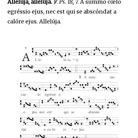
Allelúja, allelúja.
℣. Ps. 18, 7.
A summo cœlo
egréssio ejus, nec est qui se abscóndat a
calóre ejus. Allelúja.