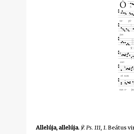
Allelúja, allelúja.
℣. Ps. 111, 1.
Beátus vir