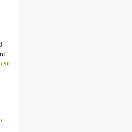
d
int
uiem
of