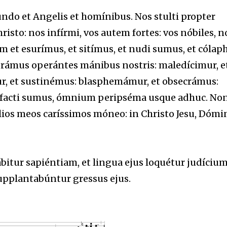
ndo et Angelis et homínibus. Nos stulti propter
isto: nos infírmi, vos autem fortes: vos nóbiles, n
 et esurímus, et sitímus, et nudi sumus, et cólaph
borámus operántes mánibus nostris: maledícimur, e
, et sustinémus: blasphemámur, et obsecrámus:
acti sumus, ómnium peripséma usque adhuc. Non
ílios meos caríssimos móneo: in Christo Jesu, Dómi
ábitur sapiéntiam, et lingua ejus loquétur judíciu
 supplantabúntur gressus ejus.