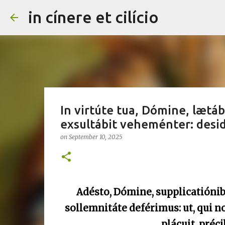
in cínere et cilício
In virtúte tua, Dómine, lætáb
exsultábit veheménter: desidé
on
September 10, 2025
Adésto, Dómine, supplicatiónibu
sollemnitáte deférimus: ut, qui n
plácuit, pré