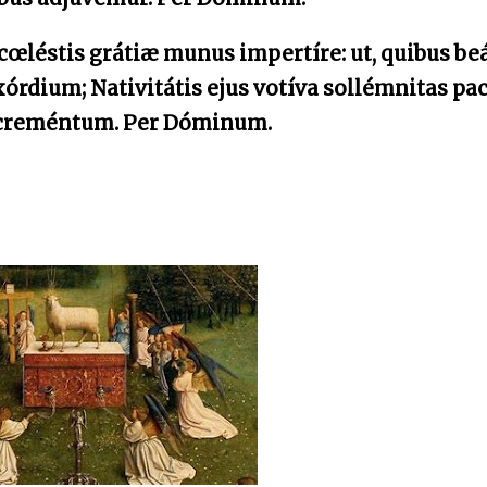
cœléstis grátiæ munus impertíre: ut, quibus be
exórdium; Nativitátis ejus votíva sollémnitas pac
ncreméntum. Per Dóminum.