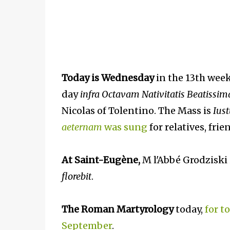
Today is Wednesday
in the 13th wee
day
infra Octavam Nativitatis Beatissim
Nicolas of Tolentino. The Mass is
Iust
aeternam
was sung
for relatives, fri
At Saint-Eugène,
M l'Abbé Grodziski 
florebit
.
The Roman Martyrology
today,
for t
September
.