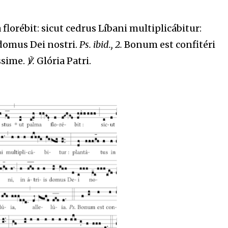
florébit: sicut cedrus Líbani multiplicábitur:
 domus Dei nostri.
Ps. ibid., 2.
Bonum est confitéri
ssime.
℣.
Glória Patri.