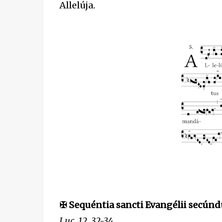
Allelúja.
✠ Sequéntia sancti Evangélii secún
Luc. 12, 32-34.