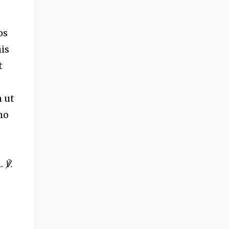
os
is
t
 ut
no
m.
℣.