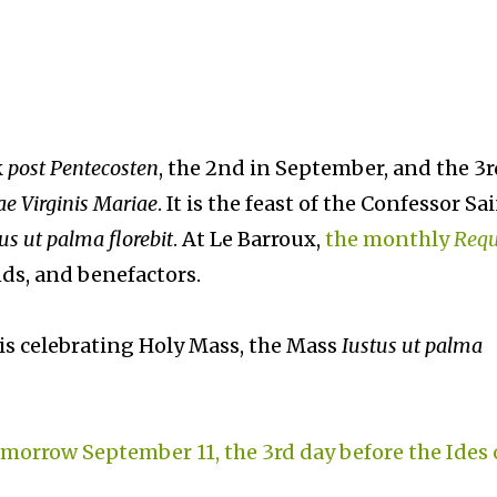
k
post Pentecosten
, the 2nd in September, and the 3r
ae Virginis Mariae
. It is the feast of the Confessor Sa
us ut palma florebit
. At Le Barroux,
the monthly
Req
ends, and benefactors.
is celebrating Holy Mass, the Mass
Iustus ut palma
omorrow September 11, the 3rd day before the Ides 