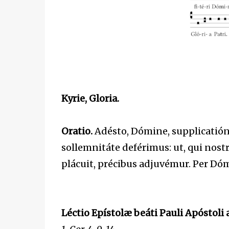
Kyrie, Gloria.
Oratio.
Adésto, Dómine, supplicatióni
sollemnitáte deférimus: ut, qui nost
plácuit, précibus adjuvémur. Per D
Léctio Epístolæ beáti Pauli Apóstoli 