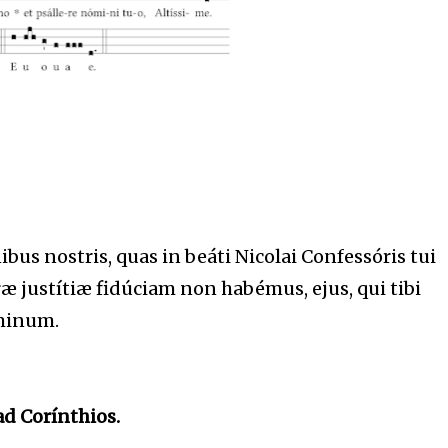
bus nostris, quas in beáti Nicolai Confessóris tui
ræ justítiæ fidúciam non habémus, ejus, qui tibi
óminum.
ad Corínthios.