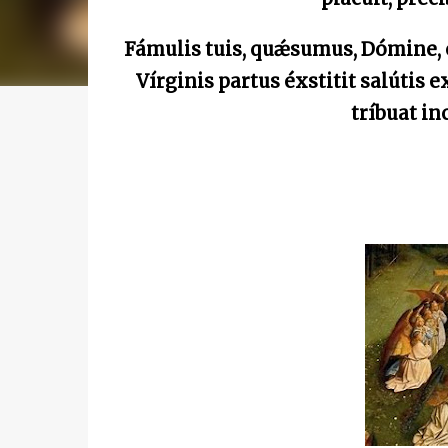
Fámulis tuis, quǽsumus, Dómine, 
Vírginis partus éxstitit salútis 
tríbuat i