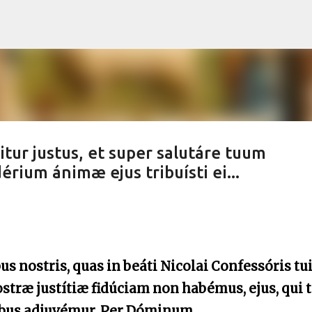
Skip to main content
itur justus, et super salutáre tuum
rium ánimæ ejus tribuísti ei...
s nostris, quas in beáti Nicolai Confessóris tu
ostræ justítiæ fidúciam non habémus, ejus, qui t
cibus adjuvémur. Per Dóminum.