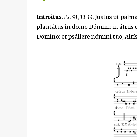
Introitus.
Ps. 91, 13-14.
Justus ut palma 
plantátus in domo Dómini: in átriis
Dómino: et psállere nómini tuo, Altí