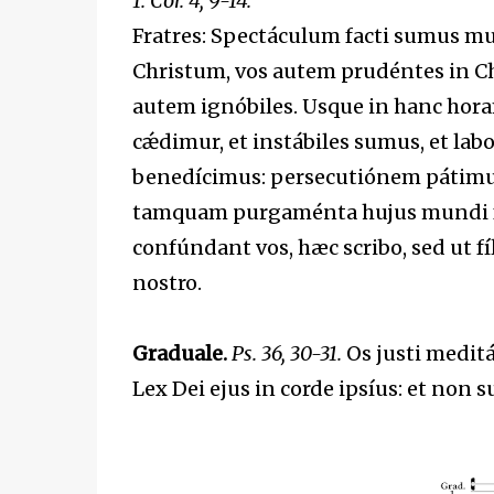
1. Cor. 4, 9-14.
Fratres: Spectáculum facti sumus mu
Christum, vos autem prudéntes in Chr
autem ignóbiles. Usque in hanc horam
cǽdimur, et instábiles sumus, et la
benedícimus: persecutiónem pátimur
tamquam purgaménta hujus mundi f
confúndant vos, hæc scribo, sed ut f
nostro.
Graduale.
Ps. 36, 30-31.
Os justi medit
Lex Dei ejus in corde ipsíus: et non