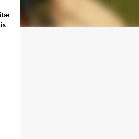
átæ
is