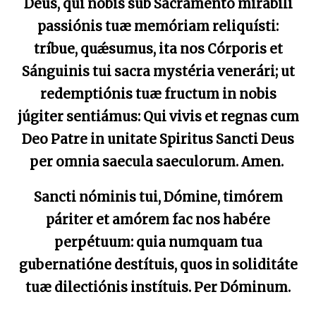
Deus, qui nobis sub Sacraménto mirábili
passiónis tuæ memóriam reliquísti:
tríbue, quǽsumus, ita nos Córporis et
Sánguinis tui sacra mystéria venerári; ut
redemptiónis tuæ fructum in nobis
júgiter sentiámus: Qui vivis et regnas cum
Deo Patre in unitate Spiritus Sancti Deus
per omnia saecula saeculorum. Amen.
Sancti nóminis tui, Dómine, timórem
páriter et amórem fac nos habére
perpétuum: quia numquam tua
gubernatióne destítuis, quos in soliditáte
tuæ dilectiónis instítuis. Per Dóminum.