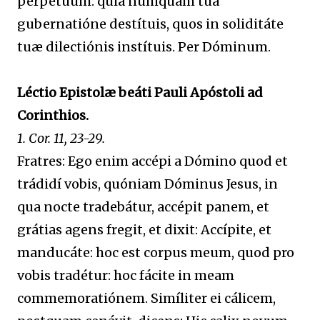
perpétuum: quia numquam tua
gubernatióne destítuis, quos in soliditáte
tuæ dilectiónis instítuis. Per Dóminum.
Léctio Epistolæ beáti Pauli Apóstoli ad
Corinthios.
1. Cor. 11, 23-29.
Fratres: Ego enim accépi a Dómino quod et
trádidí vobis, quóniam Dóminus Jesus, in
qua nocte tradebátur, accépit panem, et
grátias agens fregit, et dixit: Accípite, et
manducáte: hoc est corpus meum, quod pro
vobis tradétur: hoc fácite in meam
commemoratiónem. Simíliter ei cálicem,