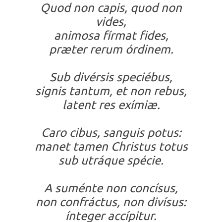
Quod non capis, quod non
vides,
animosa fírmat fides,
præter rerum órdinem.
Sub divérsis speciébus,
signis tantum, et non rebus,
latent res exímiæ.
Caro cibus, sanguis potus:
manet tamen Christus totus
sub utráque spécie.
A suménte non concísus,
non confráctus, non divísus:
ínteger accípitur.