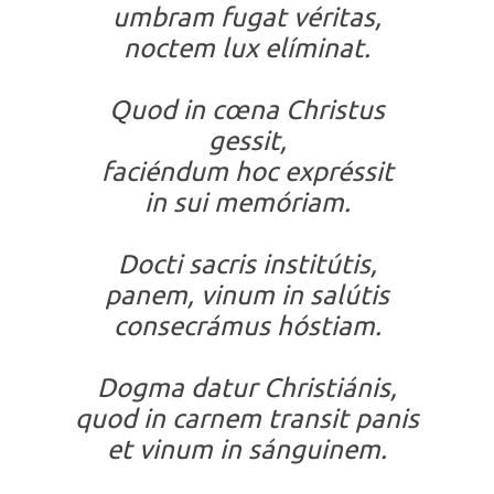
umbram fugat véritas,
noctem lux elíminat.
Quod in cœna Christus
gessit,
faciéndum hoc expréssit
in sui memóriam.
Docti sacris institútis,
panem, vinum in salútis
consecrámus hóstiam.
Dogma datur Christiánis,
quod in carnem transit panis
et vinum in sánguinem.