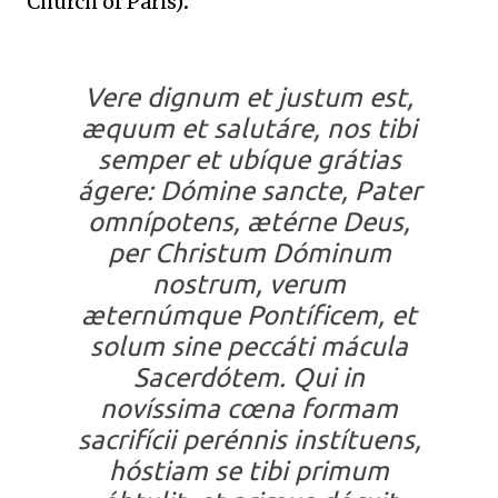
Church of Paris)
.
Vere dignum et justum est,
æquum et salutáre, nos tibi
semper et ubíque grátias
ágere: Dómine sancte, Pater
omnípotens, ætérne Deus,
per Christum Dóminum
nostrum, verum
æternúmque Pontíficem, et
solum sine peccáti mácula
Sacerdótem. Qui in
novíssima cœna formam
sacrifícii perénnis instítuens,
hóstiam se tibi primum