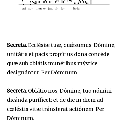
Secreta.
Ecclésiæ tuæ, quǽsumus, Dómine,
unitátis et pacis propítius dona concéde:
quæ sub oblátis munéribus mýstice
designántur. Per Dóminum.
Secreta.
Oblátio nos, Dómine, tuo nómini
dicánda puríficet: et de die in diem ad
cœléstis vitæ tránsferat actiónem. Per
Dóminum.