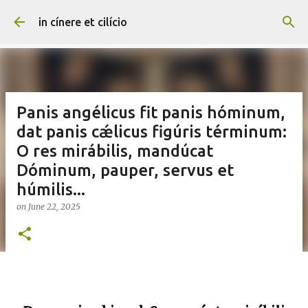
Skip to main content
in cínere et cilício
Panis angélicus fit panis hóminum,
dat panis cǽlicus figúris términum:
O res mirábilis, mandúcat
Dóminum, pauper, servus et
húmilis...
on
June 22, 2025