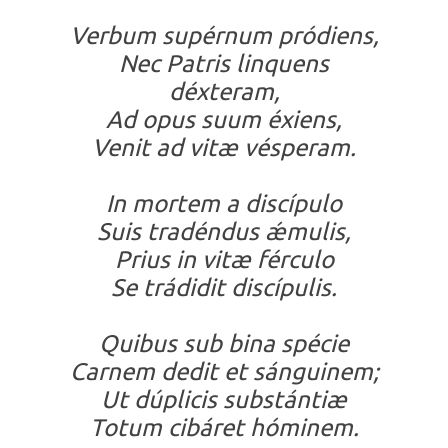
Verbum supérnum pródiens,
Nec Patris linquens
déxteram,
Ad opus suum éxiens,
Venit ad vitæ vésperam.
In mortem a discípulo
Suis tradéndus ǽmulis,
Prius in vitæ férculo
Se trádidit discípulis.
Quibus sub bina spécie
Carnem dedit et sánguinem;
Ut dúplicis substántiæ
Totum cibáret hóminem.