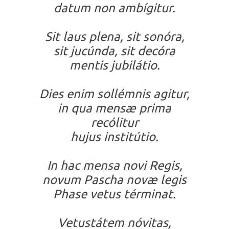
datum non ambígitur.
Sit laus plena, sit sonóra,
sit jucúnda, sit decóra
mentis jubilátio.
Dies enim sollémnis agitur,
in qua mensæ prima
recólitur
hujus institútio.
In hac mensa novi Regis,
novum Pascha novæ legis
Phase vetus términat.
Vetustátem nóvitas,