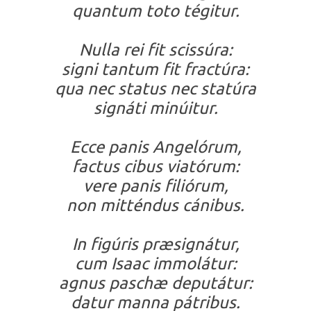
quantum toto tégitur.
Nulla rei fit scissúra:
signi tantum fit fractúra:
qua nec status nec statúra
signáti minúitur.
Ecce panis Angelórum,
factus cibus viatórum:
vere panis filiórum,
non mitténdus cánibus.
In figúris præsignátur,
cum Isaac immolátur:
agnus paschæ deputátur:
datur manna pátribus.