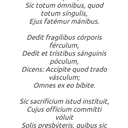
Sic totum ómnibus, quod
totum síngulis,
Ejus fatémur mánibus.
Dedit fragílibus córporis
férculum,
Dedit et trístibus sánguinis
póculum,
Dicens: Accípite quod trado
vásculum;
Omnes ex eo bíbite.
Sic sacrifícium istud instítuit,
Cujus offícium commítti
vóluit
Solis presbýteris, quibus sic