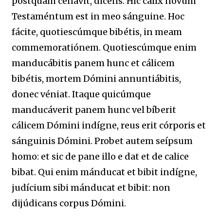
postquam cenávit, dicens: Hic calix novum
Testaméntum est in meo sánguine. Hoc
fácite, quotiescúmque bibétis, in meam
commemoratiónem. Quotiescúmque enim
manducábitis panem hunc et cálicem
bibétis, mortem Dómini annuntiábitis,
donec véniat. Itaque quicúmque
manducáverit panem hunc vel bíberit
cálicem Dómini indígne, reus erit córporis et
sánguinis Dómini. Probet autem seípsum
homo: et sic de pane illo e dat et de calice
bibat. Qui enim mánducat et bibit indígne,
judícium sibi mánducat et bibit: non
dijúdicans corpus Dómini.