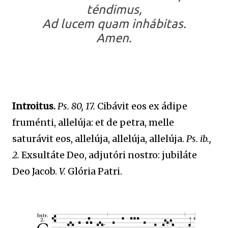
téndimus,
Ad lucem quam inhábitas.
Amen.
Introitus.
Ps. 80, 17.
Cibávit eos ex ádipe
fruménti, allelúja: et de petra, melle
saturávit eos, allelúja, allelúja, allelúja.
Ps. ib.,
2.
Exsultáte Deo, adjutóri nostro: jubiláte
Deo Jacob.
V.
Glória Patri.