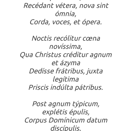
Recédant vétera, nova sint
ómnia,
Corda, voces, et ópera.
Noctis recólitur cœna
novíssima,
Qua Christus créditur agnum
et ázyma
Dedísse frátribus, juxta
legítima
Priscis indúlta pátribus.
Post agnum týpicum,
explétis épulis,
Corpus Domínicum datum
discípulis,