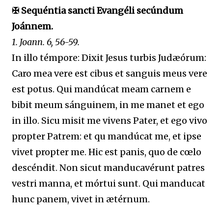
✠ Sequéntia sancti Evangéli secúndum
Joánnem.
1. Joann. 6, 56-59.
In illo témpore: Dixit Jesus turbis Judæórum:
Caro mea vere est cibus et sanguis meus vere
est potus. Qui mandúcat meam carnem e
bibit meum sánguinem, in me manet et ego
in illo. Sicu misit me vivens Pater, et ego vivo
propter Patrem: et qu mandúcat me, et ipse
vivet propter me. Hic est panis, quo de cœlo
descéndit. Non sicut manducavérunt patres
vestri manna, et mórtui sunt. Qui manducat
hunc panem, vivet in ætérnum.