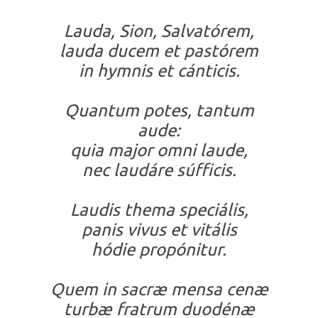
Lauda, Sion, Salvatórem,
lauda ducem et pastórem
in hymnis et cánticis.
Quantum potes, tantum
aude:
quia major omni laude,
nec laudáre súfficis.
Laudis thema speciális,
panis vivus et vitális
hódie propónitur.
Quem in sacræ mensa cenæ
turbæ fratrum duodénæ