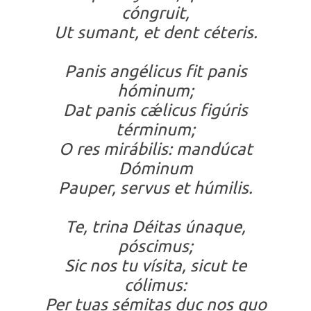
cóngruit,
Ut sumant, et dent céteris.
Panis angélicus fit panis
hóminum;
Dat panis cǽlicus figúris
términum;
O res mirábilis: mandúcat
Dóminum
Pauper, servus et húmilis.
Te, trina Déitas únaque,
póscimus;
Sic nos tu vísita, sicut te
cólimus:
Per tuas sémitas duc nos quo