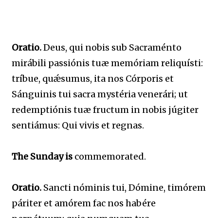
Oratio.
Deus, qui nobis sub Sacraménto
mirábili passiónis tuæ memóriam reliquísti:
tríbue, quǽsumus, ita nos Córporis et
Sánguinis tui sacra mystéria venerári; ut
redemptiónis tuæ fructum in nobis júgiter
sentiámus: Qui vivis et regnas.
The Sunday is
commemorated.
Oratio.
Sancti nóminis tui, Dómine, timórem
páriter et amórem fac nos habére