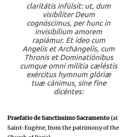
claritátis infúlsit: ut, dum
visibíliter Deum
cognóscimus, per hunc in
invisibílium amorem
rapiámur. Et ídeo cum
Angelis et Archángelis, cum
Thronis et Dominatiónibus
cumque omni milítia cæléstis
exércitus hymnum glóriæ
tuæ cánimus, sine fine
dicéntes:
Praefatio de Sanctissimo Sacramento
(at
Saint-Eugène, from the patrimony of the