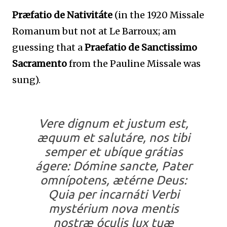
Præfatio de Nativitáte
(in the 1920 Missale
Romanum but not at Le Barroux; am
guessing that a
Praefatio de Sanctissimo
Sacramento
from the Pauline Missale was
sung).
Vere dignum et justum est,
æquum et salutáre, nos tibi
semper et ubíque grátias
ágere: Dómine sancte, Pater
omnípotens, ætérne Deus:
Quia per incarnáti Verbi
mystérium nova mentis
nostræ óculis lux tuæ