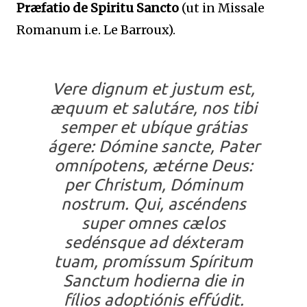
Præfatio de Spiritu Sancto
(ut in Missale
Romanum i.e. Le Barroux).
Vere dignum et justum est,
æquum et salutáre, nos tibi
semper et ubíque grátias
ágere: Dómine sancte, Pater
omnípotens, ætérne Deus:
per Christum, Dóminum
nostrum. Qui, ascéndens
super omnes cælos
sedénsque ad déxteram
tuam, promíssum Spíritum
Sanctum hodierna die in
fílios adoptiónis effúdit.