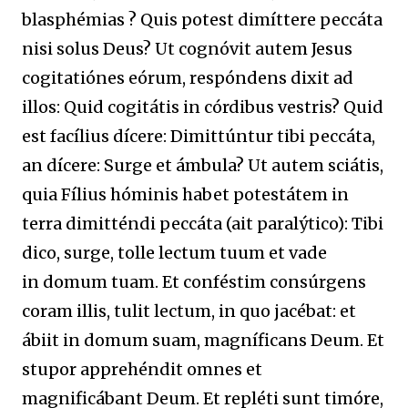
blasphémias ? Quis potest dimíttere peccáta
nisi solus Deus? Ut cognóvit autem Jesus
cogitatiónes eórum, respóndens dixit ad
illos: Quid cogitátis in córdibus vestris? Quid
est facílius dícere: Dimittúntur tibi peccáta,
an dícere: Surge et ámbula? Ut autem sciátis,
quia Fílius hóminis habet potestátem in
terra dimitténdi peccáta (ait paralýtico): Tibi
dico, surge, tolle lectum tuum et vade
in
domum tuam. Et conféstim consúrgens
coram illis, tulit lectum, in quo jacébat: et
ábiit in domum suam, magníficans Deum. Et
stupor apprehéndit omnes et
magnificábant Deum. Et repléti sunt timóre,