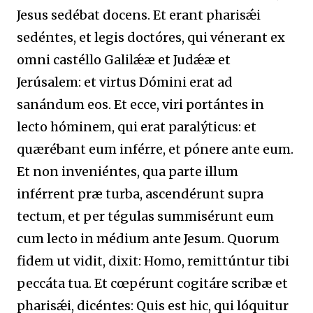
Jesus sedébat docens. Et erant pharisǽi
sedéntes, et legis doctóres, qui vénerant ex
omni castéllo Galilǽæ et Judǽæ et
Jerúsalem: et virtus Dómini erat ad
sanándum eos. Et ecce, viri portántes in
lecto hóminem, qui erat paralýticus: et
quærébant eum inférre, et pónere ante eum.
Et non inveniéntes, qua parte illum
inférrent præ turba, ascendérunt supra
t
ectum, et per tégulas summisérunt eum
cum lecto in médium ante Jesum. Quorum
fidem ut vidit, dixit: Homo, remittúntur tibi
peccáta tua. Et cœpérunt cogitáre scribæ et
pharisǽi, dicéntes: Quis est hic, qui lóquitur