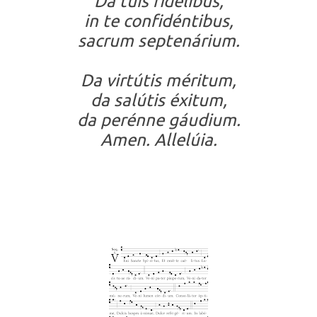
Da tuis fidélibus,
in te confidéntibus,
sacrum septenárium.
Da virtútis méritum,
da salútis éxitum,
da perénne gáudium.
Amen. Allelúia.