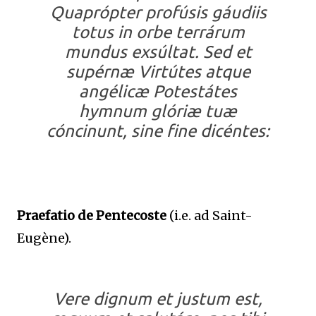
Quaprópter profúsis gáudiis
totus in orbe terrárum
mundus exsúltat. Sed et
supérnæ Virtútes atque
angélicæ Potestátes
hymnum glóriæ tuæ
cóncinunt, sine fine dicéntes:
Praefatio de Pentecoste
(i.e. ad Saint-
Eugène).
Vere dignum et justum est,