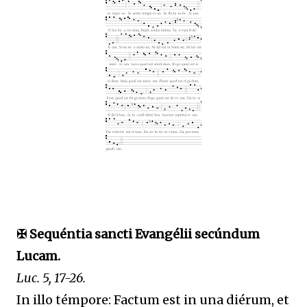
✠ Sequéntia sancti Evangélii secúndum
Lucam.
Luc. 5, 17-26.
In illo témpore: Factum est in una diérum, et