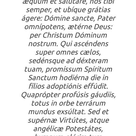
æquum et salutáre, nos tibi
semper, et ubíque grátias
ágere: Dómine sancte, Pater
omnípotens, ætérne Deus:
per Christum Dóminum
nostrum. Qui ascéndens
super omnes cælos,
sedénsque ad déxteram
tuam, promíssum Spíritum
Sanctum hodiérna die in
fílios adoptiónis effúdit.
Quaprópter profúsis gáudiis,
totus in orbe terrárum
mundus exsúltat. Sed et
supérnæ Virtútes, atque
angélicæ Potestátes,