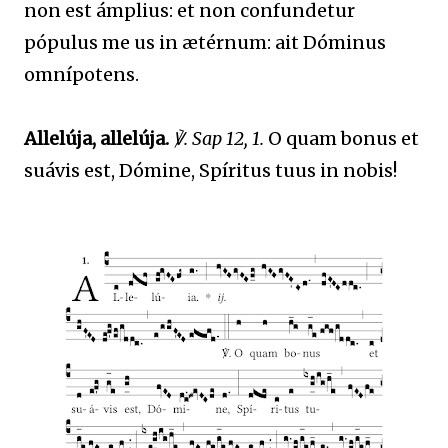
non est ámplius: et non confundetur
pópulus me us in ætérnum: ait Dóminus
omnípotens.
Allelúja, allelúja.
℣. Sap 12, 1.
O quam bonus et
suávis est, Dómine, Spíritus tuus in nobis!