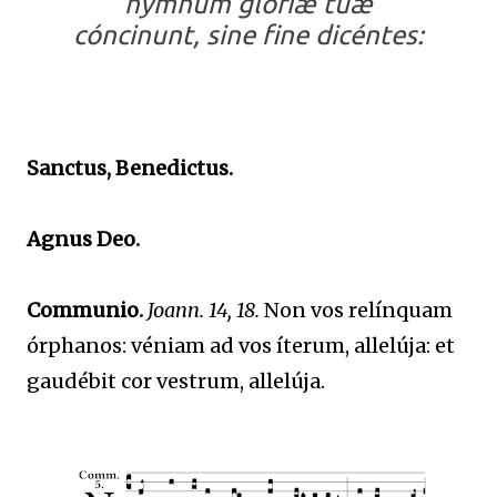
hymnum glóriæ tuæ
cóncinunt, sine fine dicéntes:
Sanctus, Benedictus.
Agnus Deo.
Communio.
Joann. 14, 18.
Non vos relínquam
órphanos: véniam ad vos íterum, allelúja: et
gaudébit cor vestrum, allelúja.