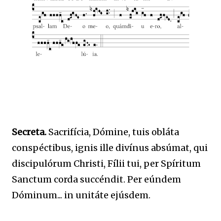
Secreta.
Sacrifícia, Dómine, tuis obláta
conspéctibus, ignis ille divínus absúmat, qui
discipulórum Christi, Fílii tui, per Spíritum
Sanctum corda succéndit. Per eúndem
Dóminum... in unitáte ejúsdem.