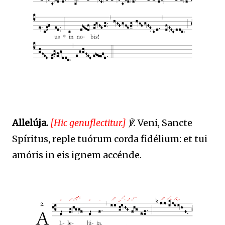
Allelúja.
[Hic genuflectitur.]
℣.
Veni, Sancte
Spíritus, reple tuórum corda fidélium: et tui
amóris in eis ignem accénde.