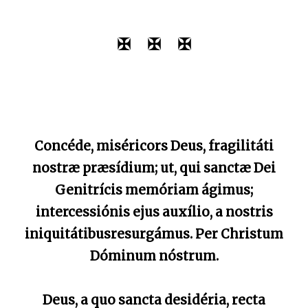
✠ ✠ ✠
Concéde, miséricors Deus, fragilitáti
nostræ præsídium; ut, qui sanctæ Dei
Genitrícis memóriam ágimus;
intercessiónis ejus auxílio, a nostris
iniquitátibusresurgámus. Per Christum
Dóminum nóstrum.
Deus, a quo sancta desidéria, recta