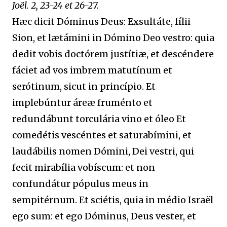
Joël. 2, 23-24 et 26-27.
Hæc dicit Dóminus Deus: Exsultáte, fílii
Sion, et lætámini in Dómino Deo vestro: quia
dedit vobis doctórem justítiæ, et descéndere
fáciet ad vos imbrem matutínum et
serótinum, sicut in princípio. Et
implebúntur áreæ fruménto et
redundábunt torculária vino et óleo Et
comedétis vescéntes et saturabímini, et
laudábilis nomen Dómini, Dei vestri, qui
fecit mirabília vobíscum: et non
confundátur pópulus meus in
sempitérnum. Et sciétis, quia in médio Israël
ego sum: et ego Dóminus, Deus vester, et