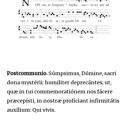
Postcommunio.
Súmpsimus, Dómine, sacri
dona mystérii: humiliter deprecántes; ut,
quæ in tui commemoratiónem nos fácere
præcepísti, in nostræ profíciant infirmitátis
auxílium: Qui vivis.