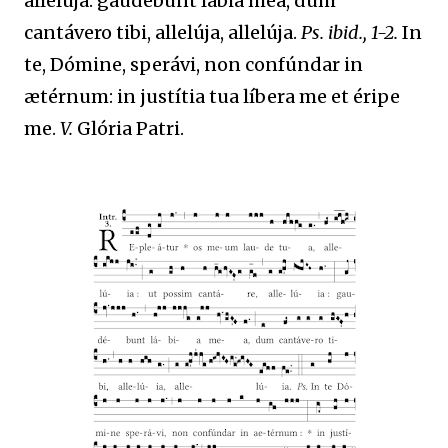
allelúja: gaudébunt lábia mea, dum
cantávero tibi, allelúja, allelúja.
Ps. ibid., 1-2.
In
te, Dómine, sperávi, non confúndar in
ætérnum: in justítia tua líbera me et éripe
me.
V.
Glória Patri.