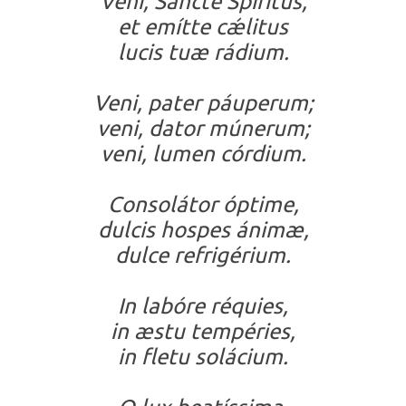
Veni, Sancte Spíritus,
et emítte cǽlitus
lucis tuæ rádium.
Veni, pater páuperum;
veni, dator múnerum;
veni, lumen córdium.
Consolátor óptime,
dulcis hospes ánimæ,
dulce refrigérium.
In labóre réquies,
in æstu tempéries,
in fletu solácium.