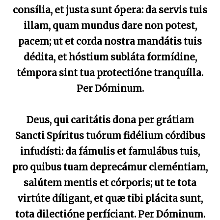
consília, et justa sunt ópera: da servis tuis
illam, quam mundus dare non potest,
pacem; ut et corda nostra mandátis tuis
dédita, et hóstium subláta formídine,
témpora sint tua protectióne tranquílla.
Per Dóminum.
Deus, qui caritátis dona per grátiam
Sancti Spíritus tuórum fidélium córdibus
infudísti: da fámulis et famulábus tuis,
pro quibus tuam deprecámur cleméntiam,
salútem mentis et córporis; ut te tota
virtúte díligant, et quæ tibi plácita sunt,
tota dilectióne perfíciant. Per Dóminum.