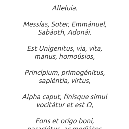
Alleluia.
Messías, Soter, Emmánuel,
Sabáoth, Adonái.
Est Unigenitus, via, vita,
manus, homoúsios,
Princípium, primogénitus,
sapiéntia, virtus,
Alpha caput, finísque simul
vocitátur et est Ω,
Fons et orígo boni,
paraclétus, ac mediátor,