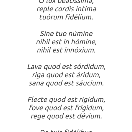
O lux beatíssima,
reple cordis íntima
tuórum fidélium.
Sine tuo númine
nihil est in hómine,
nihil est innóxium.
Lava quod est sórdidum,
riga quod est áridum,
sana quod est sáucium.
Flecte quod est rígidum,
fove quod est frígidum,
rege quod est dévium.