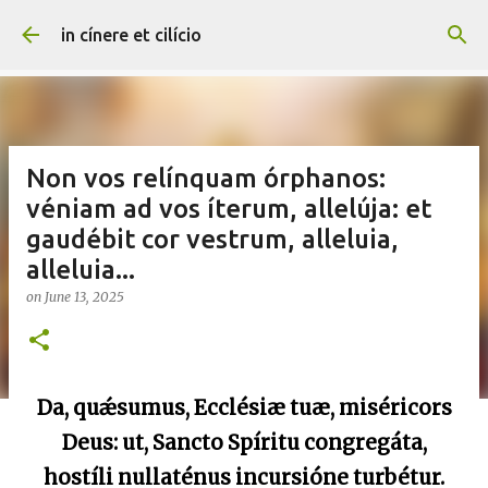
Skip to main content
in cínere et cilício
Non vos relínquam órphanos:
véniam ad vos íterum, allelúja: et
gaudébit cor vestrum, alleluia,
alleluia...
on
June 13, 2025
Da, quǽsumus, Ecclésiæ tuæ, miséricors
Deus: ut, Sancto Spíritu congregáta,
hostíli nullaténus incursióne turbétur.