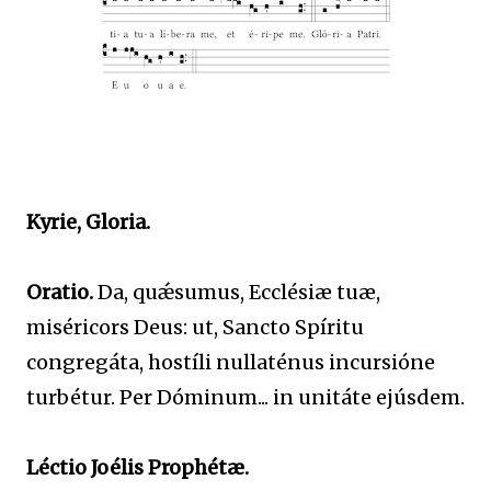
Kyrie, Gloria.
Oratio.
Da, quǽsumus, Ecclésiæ tuæ,
miséricors Deus: ut, Sancto Spíritu
congregáta, hostíli nullaténus incursióne
turbétur. Per Dóminum... in unitáte ejúsdem.
Léctio Joélis Prophétæ.