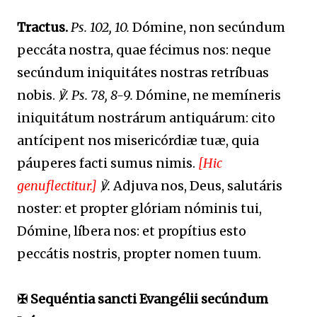
Tractus.
Ps. 102, 10.
Dómine, non secúndum
peccáta nostra, quae fécimus nos: neque
secúndum iniquitátes nostras retríbuas
nobis.
℣. Ps. 78, 8-9.
Dómine, ne memíneris
iniquitátum nostrárum antiquárum: cito
antícipent nos misericórdiæ tuæ, quia
páuperes facti sumus nimis.
[Hic
genuflectitur.]
℣.
Adjuva nos, Deus, salutáris
noster: et propter glóriam nóminis tui,
Dómine, líbera nos: et propítius esto
peccátis nostris, propter nomen tuum.
✠ Sequéntia sancti Evangélii secúndum