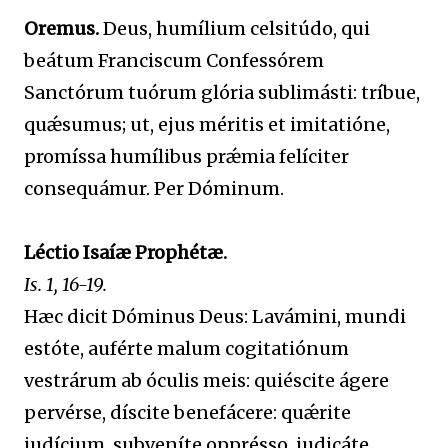
Oremus.
Deus, humílium celsitúdo, qui
beátum Franciscum Confessórem
Sanctórum tuórum glória sublimásti: tríbue,
quǽsumus; ut, ejus méritis et imitatióne,
promíssa humílibus prǽmia felíciter
consequámur. Per Dóminum.
Léctio Isaíæ Prophétæ.
Is. 1, 16-19.
Hæc dicit Dóminus Deus: Lavámini, mundi
estóte, auférte malum cogitatiónum
vestrárum ab óculis meis: quiéscite ágere
pervérse, díscite benefácere: quǽrite
judícium, subveníte opprésso, judicáte