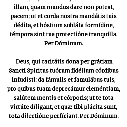
illam, quam mundus dare non potest,
pacem; ut et corda nostra mandátis tuis
dédita, et hóstium subláta formídine,
témpora sint tua protectióne tranquílla.
Per Dóminum.
Deus, qui caritátis dona per grátiam
Sancti Spíritus tuórum fidélium córdibus
infudísti: da fámulis et famulábus tuis,
pro quibus tuam deprecámur cleméntiam,
salútem mentis et córporis; ut te tota
virtúte díligant, et quæ tibi plácita sunt,
tota dilectióne perfíciant. Per Dóminum.