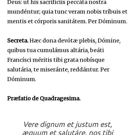
Deus: ut his sacrifíciis peccáta nostra
mundéntur; quia tunc veram nobis tríbuis et
mentis et córporis sanitátem. Per Dóminum.
Secreta.
Hæc dona devótæ plebis, Dómine,
quibus tua cumulámus altária, beáti
Francísci méritis tibi grata nobísque
salutária, te miseránte, reddántur. Per
Dóminum.
Præfatio de Quadragesima.
Vere dignum et justum est,
æquum et salutáre, nos tibi