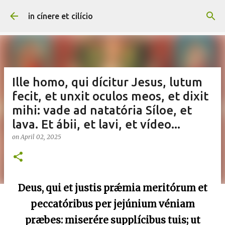
Skip to main content
in cínere et cilício
Ille homo, qui dícitur Jesus, lutum
fecit, et unxit oculos meos, et dixit
mihi: vade ad natatória Síloe, et
lava. Et ábii, et lavi, et vídeo...
on
April 02, 2025
Deus, qui et justis prǽmia meritórum et
peccatóribus per jejúnium véniam
præbes: miserére supplícibus tuis; ut