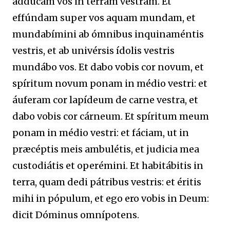
addúcam vos in terram vestram. Et
effúndam super vos aquam mundam, et
mundabímini ab ómnibus inquinaméntis
vestris, et ab univérsis ídolis vestris
mundábo vos. Et dabo vobis cor novum, et
spíritum novum ponam in médio vestri: et
áuferam cor lapídeum de carne vestra, et
dabo vobis cor cárneum. Et spíritum meum
ponam in médio vestri: et fáciam, ut in
præcéptis meis ambulétis, et judicia mea
custodiátis et operémini. Et habitábitis in
terra, quam dedi pátribus vestris: et éritis
mihi in pópulum, et ego ero vobis in Deum:
dicit Dóminus omnípotens.