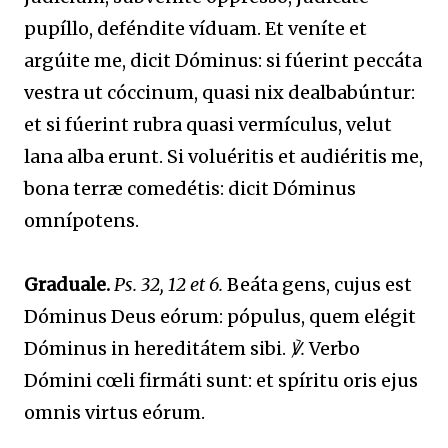
pupíllo, deféndite víduam. Et veníte et
argúite me, dicit Dóminus: si fúerint peccáta
vestra ut cóccinum, quasi nix dealbabúntur:
et si fúerint rubra quasi vermículus, velut
lana alba erunt. Si voluéritis et audiéritis me,
bona terræ comedétis: dicit Dóminus
omnípotens.
Graduale.
Ps. 32, 12 et 6.
Beáta gens, cujus est
Dóminus Deus eórum: pópulus, quem elégit
Dóminus in hereditátem sibi.
℣.
Verbo
Dómini cœli firmáti sunt: et spíritu oris ejus
omnis virtus eórum.