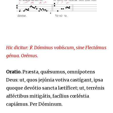
Hic dicitur: ℣. Dóminus vobíscum, sine Flectámus
génua. Orémus.
Oratio.
Præsta, quǽsumus, omnípotens
Deus: ut, quos jejúnia votiva castígant, ipsa
quoque devótio sancta lætíficet; ut, terrénis
afféctibus mitigátis, facílius cœléstia
capiámus. Per Dóminum.