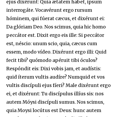
ejus dixérunt: Quia ætatem habet, ipsum
interrogáte. Vocavérunt ergo rursum
hóminem, qui fúerat cæcus, et dixérunt ei:
Da glóriam Deo. Nos scimus, quia hic homo
peccátor est. Dixit ergo eis ille: Si peccátor
est, néscio: unum scio, quia, cæcus cum
essem, modo vídeo. Dixérunt ergo illi: Quid
fecit tibi? quómodo apéruit tibi óculos?
Respóndit eis: Dixi vobis jam, et audístis:
quid íterum vultis audíre? Numquid et vos
vultis discípuli ejus fíeri? Male dixérunt ergo
ei, et dixérunt: Tu discípulus illíus sis: nos
autem Móysi discípuli sumus. Nos scimus,
quia Moysi locútus est Deus: hunc autem