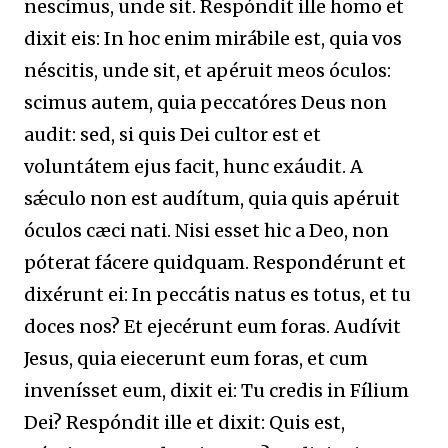
nescímus, unde sit. Respóndit ille homo et
dixit eis: In hoc enim mirábile est, quia vos
néscitis, unde sit, et apéruit meos óculos:
scimus autem, quia peccatóres Deus non
audit: sed, si quis Dei cultor est et
voluntátem ejus facit, hunc exáudit. A
sǽculo non est audítum, quia quis apéruit
óculos cæci nati. Nisi esset hic a Deo, non
póterat fácere quidquam. Respondérunt et
dixérunt ei: In peccátis natus es totus, et tu
doces nos? Et ejecérunt eum foras. Audívit
Jesus, quia eiecerunt eum foras, et cum
invenísset eum, dixit ei: Tu credis in Fílium
Dei? Respóndit ille et dixit: Quis est,