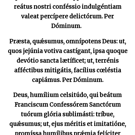
reátus nostri conféssio indulgéntiam
valeat percípere delictórum. Per
Dóminum.
Præsta, quǽsumus, omnípotens Deus: ut,
quos jejúnia votiva castígant, ipsa quoque
devótio sancta lætíficet; ut, terrénis
afféctibus mitigátis, facílius cœléstia
capiámus. Per Dóminum.
Deus, humílium celsitúdo, qui beátum
Franciscum Confessórem Sanctórum
tuórum glória sublimásti: tríbue,
quǽsumus; ut, ejus méritis et imitatióne,
promíssa humílibus prǽmia felíciter