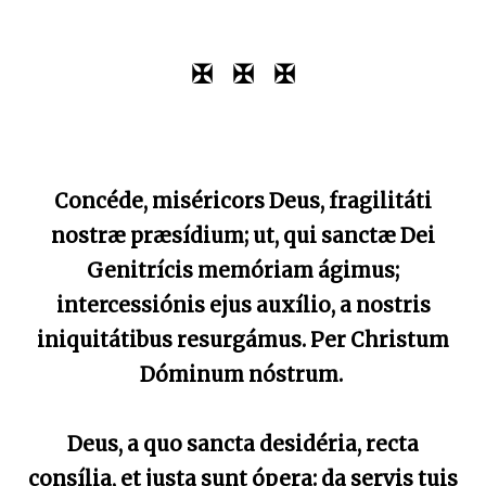
✠ ✠ ✠
Concéde, miséricors Deus, fragilitáti
nostræ præsídium; ut, qui sanctæ Dei
Genitrícis memóriam ágimus;
intercessiónis ejus auxílio, a nostris
iniquitátibus resurgámus. Per Christum
Dóminum nóstrum.
Deus, a quo sancta desidéria, recta
consília, et justa sunt ópera: da servis tuis