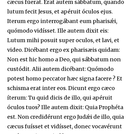
cæcus fúerat. Erat autem sábbatum, quando
lutum fecit Jesus, et apéruit óculos ejus.
Iterum ergo interrogábant eum pharisǽi,
quómodo vidísset. Ille autem dixit eis:
Lutum mihi posuit super oculos, et lavi, et
video. Dicébant ergo ex pharisæis quidam:
Non est hic homo a Deo, qui sábbatum non
custódit. Alii autem dicébant: Quómodo
potest homo peccator hæc signa facere ? Et
schisma erat inter eos. Dicunt ergo cæco
íterum: Tu quid dicis de illo, qui apéruit
óculos tuos? Ille autem dixit: Quia Prophéta
est. Non credidérunt ergo Judǽi de illo, quia
cæcus fuísset et vidísset, donec vocavérunt