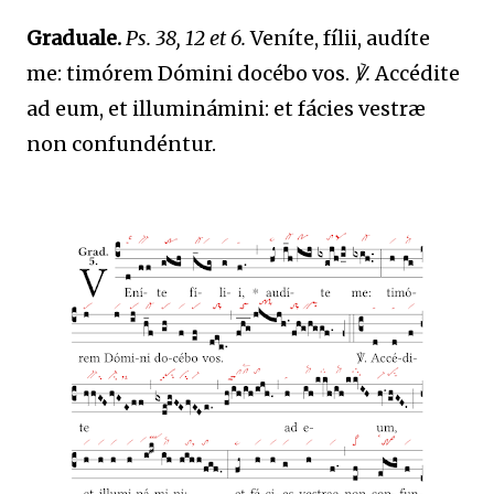
Graduale.
Ps. 38, 12 et 6.
Veníte, fílii, audíte
me: timórem Dómini docébo vos.
℣.
Accédite
ad eum, et illuminámini: et fácies vestræ
non confundéntur.