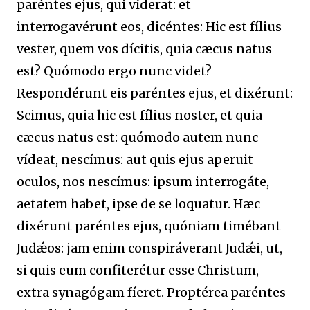
paréntes ejus, qui víderat: et
interrogavérunt eos, dicéntes: Hic est fílius
vester, quem vos dícitis, quia cæcus natus
est? Quómodo ergo nunc videt?
Respondérunt eis paréntes ejus, et dixérunt:
Scimus, quia hic est fílius noster, et quia
cæcus natus est: quómodo autem nunc
vídeat, nescímus: aut quis ejus aperuit
oculos, nos nescímus: ipsum interrogáte,
aetatem habet, ipse de se loquatur. Hæc
dixérunt paréntes ejus, quóniam timébant
Judǽos: jam enim conspiráverant Judǽi, ut,
si quis eum confiterétur esse Christum,
extra synagógam fíeret. Proptérea paréntes