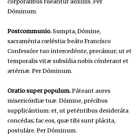
corporálibus tueantur auxíliis. Per
Dóminum.
Postcommunio.
Sumpta, Dómine,
sacraménta cœléstia: beáto Francísco
Confessóre tuo intercedénte, precámur; ut et
temporalis vitæ subsídia nobis cónferant et
ætérnæ. Per Dóminum.
Oratio super populum.
Páteant aures
misericórdiæ tuæ. Dómine, précibus
supplicántium: et, ut peténtibus desideráta
concédas; fac eos, quæ tibi sunt plácita,
postuláre. Per Dóminum.