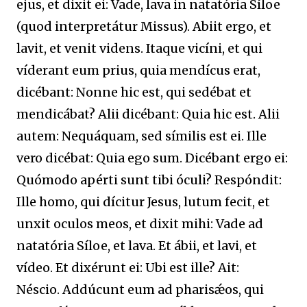
ejus, et dixit ei: Vade, lava in natatória Síloe
(quod interpretátur Missus). Abiit ergo, et
lavit, et venit videns. Itaque vicíni, et qui
víderant eum prius, quia mendícus erat,
dicébant: Nonne hic est, qui sedébat et
mendicábat? Alii dicébant: Quia hic est. Alii
autem: Nequáquam, sed símilis est ei. Ille
vero dicébat: Quia ego sum. Dicébant ergo ei:
Quómodo apérti sunt tibi óculi? Respóndit:
Ille homo, qui dícitur Jesus, lutum fecit, et
unxit oculos meos, et dixit mihi: Vade ad
natatória Síloe, et lava. Et ábii, et lavi, et
vídeo. Et dixérunt ei: Ubi est ille? Ait:
Néscio. Addúcunt eum ad pharisǽos, qui