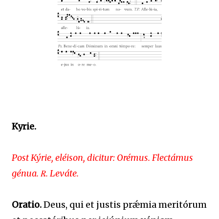
Kyrie.
Post Kýrie, eléison, dicitur: Orémus. Flectámus
génua. ℞. Leváte.
Oratio.
Deus, qui et justis prǽmia meritórum