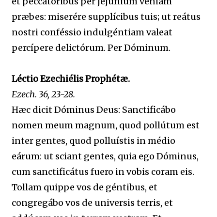
et peccatóribus per jejúnium véniam
præbes: miserére supplícibus tuis; ut reátus
nostri conféssio indulgéntiam valeat
percípere delictórum. Per Dóminum.
Léctio Ezechiélis Prophétæ.
Ezech. 36, 23-28.
Hæc dicit Dóminus Deus: Sanctificábo
nomen meum magnum, quod pollútum est
inter gentes, quod polluístis in médio
eárum: ut sciant gentes, quia ego Dóminus,
cum sanctificátus fuero in vobis coram eis.
Tollam quippe vos de géntibus, et
congregábo vos de universis terris, et