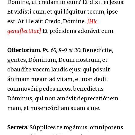
Dómine, ut credam in eum? Et dixit ei Jesus:
Et vidísti eum, et qui lóquitur tecum, ipse
est. At ille ait: Credo, Dómine.
[Hic
genuflectitur.]
Et prócidens adorávit eum.
Offertorium.
Ps. 65, 8-9 et 20.
Benedícite,
gentes, Dóminum, Deum nostrum, et
obaudíte vocem laudis ejus: qui pósuit
ánimam meam ad vitam, et non dedit
commovéri pedes meos: benedíctus
Dóminus, qui non amóvit deprecatiónem
mam, et misericórdiam suam a me.
Secreta.
Súpplices te rogámus, omnípotens