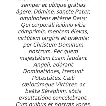
semper et ubíque grátias
ágere: Dómine, sancte Pater,
omnípotens ætérne Deus:
Qui corporáli ieiúnio vítia
cómprimis, mentem élevas,
virtútem largíris et prǽmia:
per Christum Dóminum
nostrum. Per quem
majestátem tuam laudant
Angeli, adórant
Dominatiónes, tremunt
Potestátes. Cæli
cælorúmque Virtútes, ac
beáta Séraphim, sócia
exsultatióne concélebrant.
Cum quibus et nostras voces,