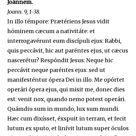
Joánnem.
Joann. 9, 1-38.
In illo témpore: Prætériens Jesus vidit
hóminem cæcum a nativitáte: et
interrogavérunt eum discípuli ejus: Rabbi,
quis peccávit, hic aut paréntes ejus, ut cæcus
nascerétur? Respóndit Jesus: Neque hic
peccávit neque paréntes ejus: sed ut
manifesténtur ópera Dei in illo. Me opórtet
operári ópera ejus, qui misit me, donec dies
est: venit nox, quando nemo potest operári.
Quámdiu sum in mundo, lux sum mundi.
Hæc cum dixísset, éxspuit in terram, et fecit
lutum ex sputo, et linívit lutum super óculos