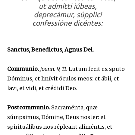
ut admítti iúbeas,
deprecámur, súpplici
confessióne dicéntes:
Sanctus, Benedictus, Agnus Dei.
Communio.
Joann. 9, 11.
Lutum fecit ex sputo
Dóminus, et linívit óculos meos: et ábii, et
lavi, et vidi, et crédidi Deo.
Postcommunio.
Sacraménta, quæ
súmpsimus, Dómine, Deus noster: et
spirituálibus nos répleant aliméntis, et