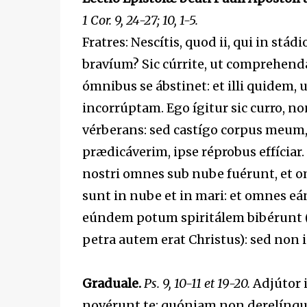
1 Cor. 9, 24-27; 10, 1-5.
Fratres: Nescítis, quod ii, qui in st
bravíum? Sic cúrrite, ut comprehend
ómnibus se ábstinet: et illi quidem,
incorrúptam. Ego ígitur sic curro, n
vérberans: sed castígo corpus meum, e
prædicáverim, ipse réprobus effíciar
nostri omnes sub nube fuérunt, et o
sunt in nube et in mari: et omnes 
eúndem potum spiritálem bibérunt (b
petra autem erat Christus): sed non
Graduale.
Ps. 9, 10-11 et 19-20.
Adjútor i
novérunt te: quóniam non derelínqu