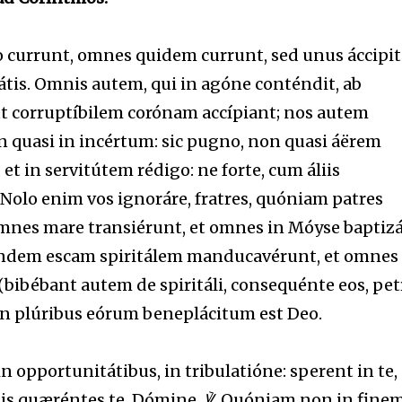
ádio currunt, omnes quidem currunt, sed unus áccipit
átis. Omnis autem, qui in agóne conténdit, ab
 ut corruptíbilem corónam accípiant; nos autem
on quasi in incértum: sic pugno, non quasi áërem
t in servitútem rédigo: ne forte, cum áliis
. Nolo enim vos ignoráre, fratres, quóniam patres
mnes mare transiérunt, et omnes in Móyse baptizá
eándem escam spiritálem manducavérunt, et omnes
ibébant autem de spiritáli, consequénte eos, pet
 in plúribus eórum beneplácitum est Deo.
n opportunitátibus, in tribulatióne: sperent in te,
is quæréntes te, Dómine.
℣.
Quóniam non in fine