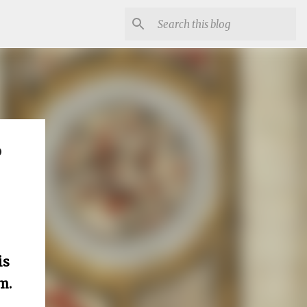
o
is
m.