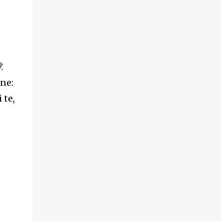
.
ne:
 te,