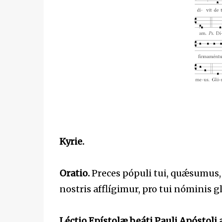
Kyrie.
Oratio.
Preces pópuli tui, quǽsumus, 
nostris afflígimur, pro tui nóminis 
Léctio Epístolæ beáti Pauli Apóstoli 