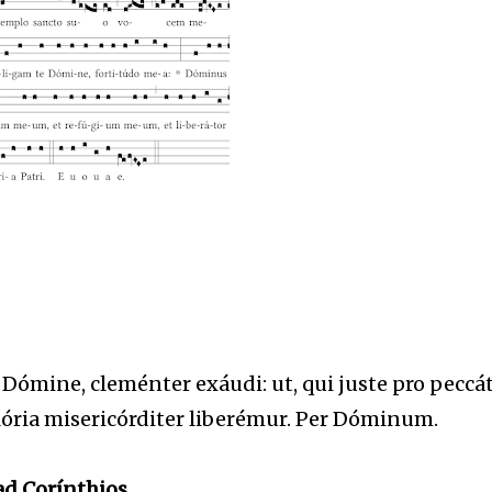
Dómine, cleménter exáudi: ut, qui juste pro peccát
glória misericórditer liberémur. Per Dóminum.
ad Corínthios.