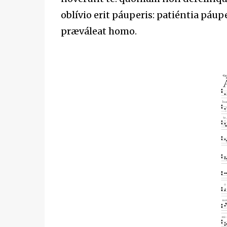
oblívio erit páuperis: patiéntia pá
præváleat homo.