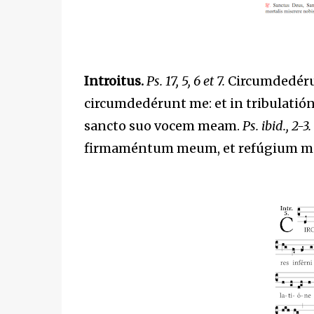
Introitus.
Ps. 17, 5, 6 et 7.
Circumdedérun
circumdedérunt me: et in tribulatió
sancto suo vocem meam.
Ps. ibid., 2-3.
firmaméntum meum, et refúgium meu