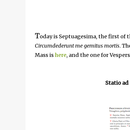
T
oday is Septuagesima, the first of 
Circumdederunt me gemitus mortis
. T
Mass is
here
, and the one for Vesper
Statio ad