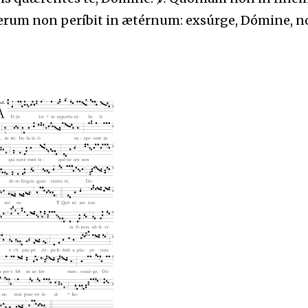
uperum non períbit in ætérnum: exsúrge, Dómine, 