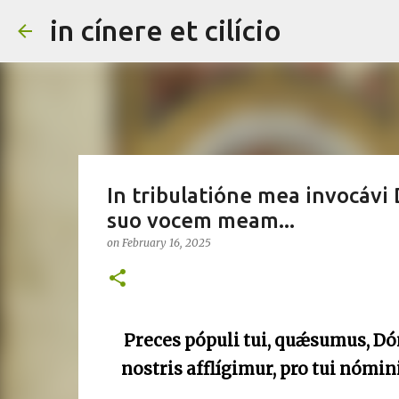
in cínere et cilício
In tribulatióne mea invocávi
suo vocem meam...
on
February 16, 2025
Preces pópuli tui, quǽsumus, Dóm
nostris afflígimur, pro tui nómi