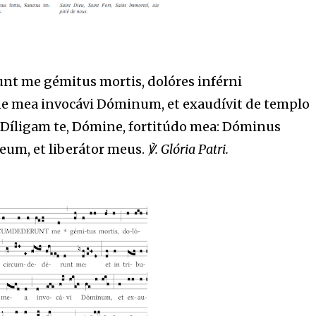
t me gémitus mortis, dolóres inférni
ne mea invocávi Dóminum, et exaudívit de templo
Díligam te, Dómine, fortitúdo mea: Dóminus
m, et liberátor meus.
℣. Glória Patri.