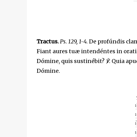
Tractus.
Ps. 129, 1-4.
De profúndis cla
Fiant aures tuæ intendéntes in orati
Dómine, quis sustinébit?
℣.
Quia apud
Dómine.