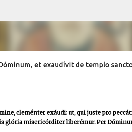
Skip to main content
 Dóminum, et exaudívit de templo sanct
ine, cleménter exáudi: ut, qui juste pro peccát
nis glória misericórditer liberémur. Per Dóminu