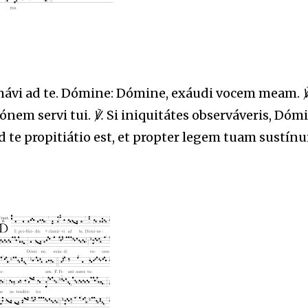
mávi ad te. Dómine: Dómine, exáudi vocem meam.
℣
ónem servi tui.
℣.
Si iniquitátes observáveris, Dómi
 te propitiátio est, et propter legem tuam sustínui