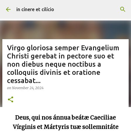
Skip to main content
in cínere et cilício
Virgo gloriosa semper Evangelium
Christi gerebat in pectore suo et
non diebus neque noctibus a
colloquiis divinis et oratione
cessabat...
on
November 24, 2024
Deus, qui nos ánnua beátæ Caeciliae
Vírginis et Mártyris tuæ sollemnitáte