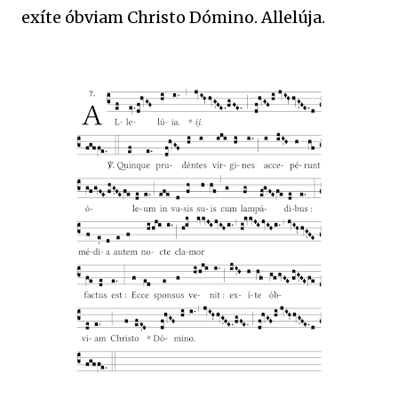
exíte óbviam Christo Dómino. Allelúja.