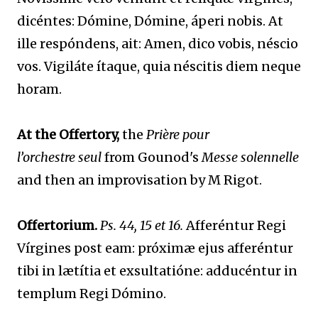
dicéntes: Dómine, Dómine, áperi nobis. At
ille respóndens, ait: Amen, dico vobis, néscio
vos. Vigiláte ítaque, quia néscitis diem neque
horam.
At the Offertory,
the
Prière pour
l’orchestre
seul
from Gounod's
Messe solennelle
and then an improvisation by M Rigot.
Offertorium.
Ps. 44, 15 et 16.
Afferéntur Regi
Vírgines post eam: próximæ ejus afferéntur
tibi in lætítia et exsultatióne: adducéntur in
templum Regi Dómino.