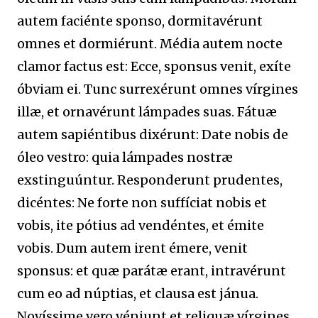
autem faciénte sponso, dormitavérunt
omnes et dormiérunt. Média autem nocte
clamor factus est: Ecce, sponsus venit, exíte
óbviam ei. Tunc surrexérunt omnes vírgines
illæ, et ornavérunt lámpades suas. Fátuæ
autem sapiéntibus dixérunt: Date nobis de
óleo vestro: quia lámpades nostræ
exstinguúntur. Responderunt prudentes,
dicéntes: Ne forte non suffíciat nobis et
vobis, ite pótius ad vendéntes, et émite
vobis. Dum autem irent émere, venit
sponsus: et quæ parátæ erant, intravérunt
cum eo ad núptias, et clausa est jánua.
Novíssime vero véniunt et reliquæ vírgines,