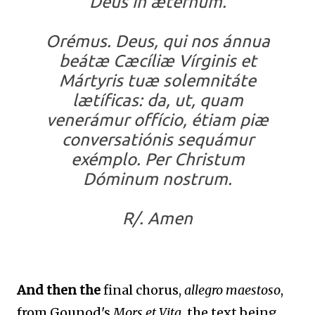
Deus in ætérnum.
Orémus. Deus, qui nos ánnua
beátæ Cæcíliæ Vírginis et
Mártyris tuæ solemnitáte
lætíficas: da, ut, quam
venerámur offício, étiam piæ
conversatiónis sequámur
exémplo. Per Christum
Dóminum nostrum.
R/. Amen
And then the
final chorus,
allegro maestoso
,
from Gounod's
Mors et Vita
, the text being