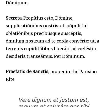
Dóminum.
Secreta.
Propítius esto, Dómine,
supplicatiónibus nostris: et, pópuli tui
oblatiónibus precibúsque suscéptis,
ómnium nostrum ad te corda convérte; ut, a
terrenis cupiditátibus liberáti, ad cœléstia
desideria transeámus. Per Dóminum.
Praefatio de Sanctis,
proper in the Parisian
Rite.
Vere dignum et justum est,
æquum et salutáre nos tibi