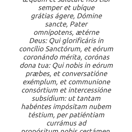
semper et ubíque
grátias ágere, Dómine
sancte, Pater
omnípotens, ætérne
Deus: Qui glorificáris in
concílio Sanctórum, et eórum
coronándo mérita, corónas
dona tua: Qui nobis in eórum
præbes, et conversatióne
exémplum, et communione
consórtium et intercessióne
subsídium: ut tantam
habéntes impósitam nubem
téstium, per patiéntiam
currámus ad
propósitum nobis certámen,