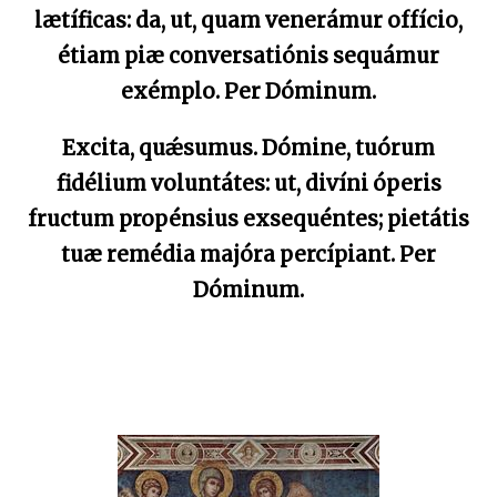
lætíficas: da, ut, quam venerámur offício,
étiam piæ conversatiónis sequámur
exémplo. Per Dóminum.
Excita, quǽsumus. Dómine, tuórum
fidélium voluntátes: ut, divíni óperis
fructum propénsius exsequéntes; pietátis
tuæ remédia majóra percípiant. Per
Dóminum.