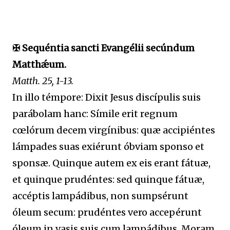
✠ Sequéntia sancti Evangélii secúndum
Matthǽum.
Matth. 25, 1-13.
In illo témpore: Dixit Jesus discípulis suis
parábolam hanc: Símile erit regnum
cœlórum decem virgínibus: quæ accipiéntes
lámpades suas exiérunt óbviam sponso et
sponsæ. Quinque autem ex eis erant fátuæ,
et quinque prudéntes: sed quinque fátuæ,
accéptis lampádibus, non sumpsérunt
óleum secum: prudéntes vero accepérunt
óleum in vasis suis cum lampádibus. Moram