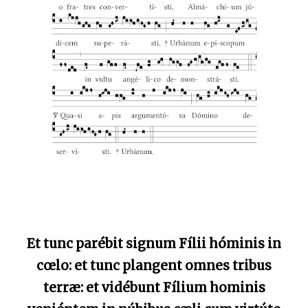
Et tunc parébit signum Fílii hóminis in
cœlo: et tunc plangent omnes tribus
terræ: et vidébunt Fílium hominis