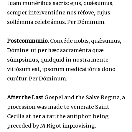
tuam munéribus sacris: ejus, quǽsumus,
semper interventióne nos réfove, cujus
sollémnia celebrámus. Per Dóminum.
Postcommunio.
Concéde nobis, quǽsumus,
Dómine: ut per hæc sacraménta quæ
súmpsimus, quidquid in nostra mente
vitiósum est, ipsorum medicatiónis dono
curétur. Per Dóminum.
After the Last
Gospel and the Salve Regina, a
procession was made to venerate Saint
Cecilia at her altar; the antiphon being
preceded by M Rigot improvising.