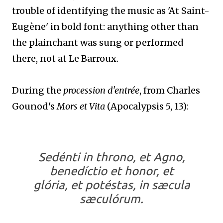
trouble of identifying the music as 'At Saint-
Eugène' in bold font: anything other than
the plainchant was sung or performed
there, not at Le Barroux.
During the
procession d'entrée
, from Charles
Gounod's
Mors et Vita
(Apocalypsis 5, 13):
Sedénti in throno, et Agno,
benedíctio
et honor, et
glória, et potéstas, in sæcula
sæculórum.