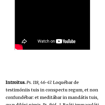
Introitus.
Ps. 118, 46-47.
Loquébar de
testimóniis tuis in conspectu regum, et non
confundébar: et meditábar in mandátis tuis,
quæ diléxi nimis.
Ps. ibid., 1.
Beáti immaculáti