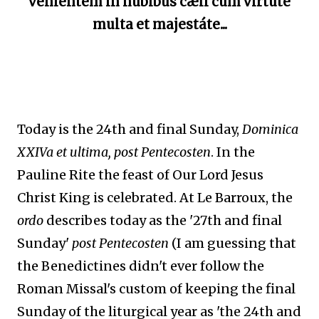
veniéntem in núbibus cæli cum virtúte
multa et majestáte...
Today is the 24th and final Sunday,
Dominica
XXIVa et ultima, post Pentecosten
. In the
Pauline Rite the feast of Our Lord Jesus
Christ King is celebrated. At Le Barroux, the
ordo
describes today as the '27th and final
Sunday'
post Pentecosten
(I am guessing that
the Benedictines didn't ever follow the
Roman Missal's custom of keeping the final
Sunday of the liturgical year as 'the 24th and