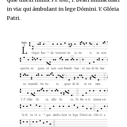
in via: qui ámbulant in lege Dómini.
V.
Glória
Patri.