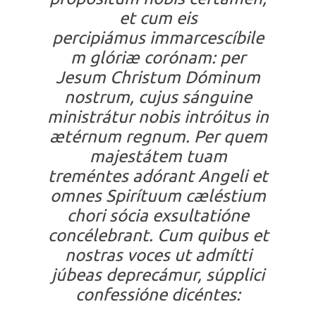
et cum eis
percipiámus immarcescíbile
m glóriæ corónam: per
Jesum Christum Dóminum
nostrum, cujus sánguine
ministrátur nobis intróitus in
ætérnum regnum. Per quem
majestátem tuam
treméntes adórant Angeli et
omnes Spirítuum cæléstium
chori sócia exsultatióne
concélebrant. Cum quibus et
nostras voces ut admítti
júbeas deprecámur, súpplici
confessióne dicéntes: