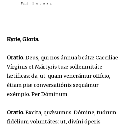
Kyrie, Gloria.
Oratio.
Deus, qui nos ánnua beátæ Caeciliae
Vírginis et Mártyris tuæ sollemnitáte
lætíficas: da, ut, quam venerámur offício,
étiam piæ conversatiónis sequámur
exémplo. Per Dóminum.
Oratio.
Excita, quǽsumus. Dómine, tuórum
fidélium voluntátes: ut, divíni óperis