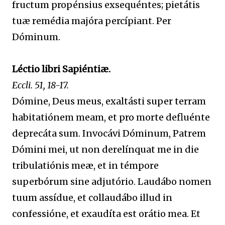
fructum propénsius exsequéntes; pietátis
tuæ remédia majóra percípiant. Per
Dóminum.
Léctio libri Sapiéntiæ.
Eccli. 51, 18-17.
Dómine, Deus meus, exaltásti super terram
habitatiónem meam, et pro morte defluénte
deprecáta sum. Invocávi Dóminum, Patrem
Dómini mei, ut non derelínquat me in die
tribulatiónis meæ, et in témpore
superbórum sine adjutório. Laudábo nomen
tuum assídue, et collaudábo illud in
confessióne, et exaudíta est orátio mea. Et