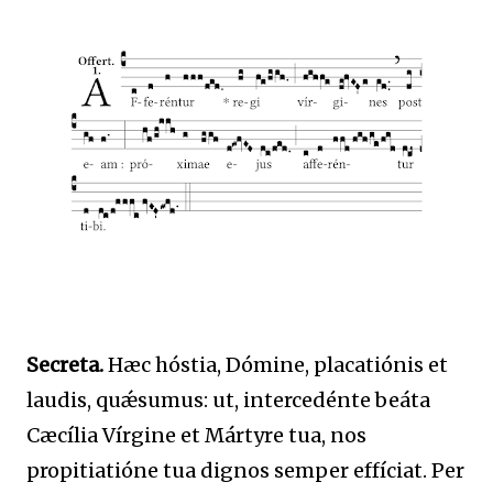
Secreta.
Hæc hóstia, Dómine, placatiónis et
laudis, quǽsumus: ut, intercedénte beáta
Cæcília Vírgine et Mártyre tua, nos
propitiatióne tua dignos semper effíciat. Per