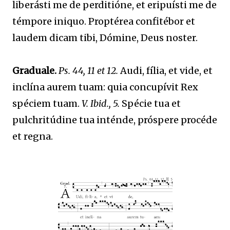
liberásti me de perditióne, et eripuísti me de
témpore iniquo. Proptérea confitébor et
laudem dicam tibi, Dómine, Deus noster.
Graduale.
Ps. 44, 11 et 12.
Audi, fília, et vide, et
inclína aurem tuam: quia concupívit Rex
spéciem tuam.
V. Ibid., 5.
Spécie tua et
pulchritúdine tua inténde, próspere procéde
et regna.