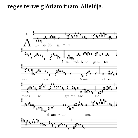
reges terræ glóriam tuam. Allelúja.