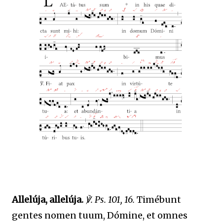
Allelúja, allelúja.
℣. Ps. 101, 16.
Timébunt
gentes nomen tuum, Dómine, et omnes