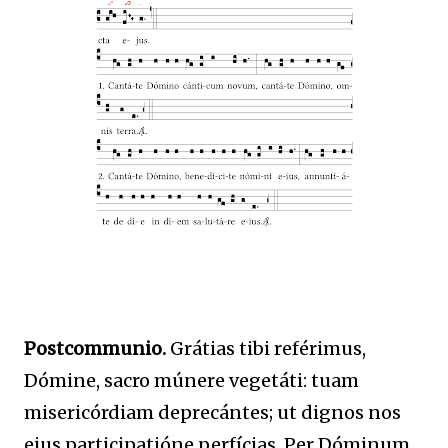
Postcommunio.
Grátias tibi reférimus,
Dómine, sacro múnere vegetáti: tuam
misericórdiam deprecántes; ut dignos nos
ejus participatióne perfícias. Per Dóminum.