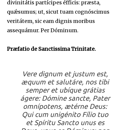
divinitátis partícipes éfficis: præsta,
quǽsumus; ut, sicut tuam cognóscimus
veritátem, sic eam dignis moribus
assequámur. Per Dóminum.
Præfatio de Sanctissima Trinitate.
Vere dignum et justum est,
æquum et salutáre, nos tibi
semper et ubíque grátias
ágere: Dómine sancte, Pater
omnípotens, ætérne Deus:
Qui cum unigénito Fílio tuo
et Spíritu Sancto unus es