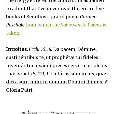
the clergy entered the church. I'm ashamed
to admit that I've never read the entire five
books of Sedulius's grand poem
Carmen
Paschale
from which the
Salve sancta Parens
is
taken
.
Introitus.
Eccli. 36, 18.
Da pacem, Dómine,
sustinéntibus te, ut prophétæ tui fidéles
inveniántur: exáudi preces servi tui et plebis
tuæ Israël.
Ps. 121, 1.
Lætátus sum in his, quæ
dicta sunt mihi: in domum Dómini íbimus.
℣.
Glória Patri.