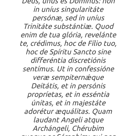
Deus, unus es Dóminus: non
in uníus singularitáte
persónæ, sed in uníus
Trinitáte substántiæ. Quod
enim de tua glória, revelánte
te, crédimus, hoc de Fílio tuo,
hoc de Spíritu Sancto sine
differéntia discretiónis
sentímus. Ut in confessióne
veræ sempiternǽque
Deitátis, et in persónis
propríetas, et in esséntia
únitas, et in majestáte
adorétur æquálitas. Quam
laudant Angeli atque
Archángeli, Chérubim