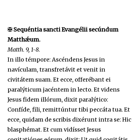
✠ Sequéntia sancti Evangélii secúndum
Matthǽum.
Matth. 9, 1-8.
In illo témpore: Ascéndens Jesus in
navículam, transfretávit et venit in
civitátem suam. Et ecce, offerébant ei
paralýticum jacéntem in lecto. Et videns
Jesus fidem illórum, dixit paralýtico:
Confíde, fili, remittúntur tibi peccáta tua. Et
ecce, quidam de scribis dixérunt intra se: Hic
blasphémat. Et cum vidísset Jesus
cogitatiónes eórum, dixit: Ut quid cogitátis