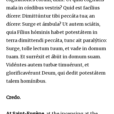
mala in córdibus vestris? Quid est facílius
dícere: Dimittúntur tibi peccáta tua; an
dícere: Surge et ámbula? Ut autem sciátis,
quia Fílius hóminis habet potestátem in
terra dimittendi peccáta, tunc ait paralýtico:
Surge, tolle lectum tuum, et vade in domum
tuam. Et surréxit et ábiit in domum suam.
Vidéntes autem turbæ timuérunt, et
glorificavérunt Deum, qui dedit potestátem
talem homínibus.
Credo.
At Saint-Eugène,
at the incensing at the