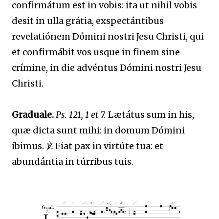
confirmátum est in vobis: ita ut nihil vobis
desit in ulla grátia, exspectántibus
revelatiónem Dómini nostri Jesu Christi, qui
et confirmábit vos usque in finem sine
crímine, in die advéntus Dómini nostri Jesu
Christi.
Graduale.
Ps. 121, 1 et 7.
Lætátus sum in his,
quæ dicta sunt mihi: in domum Dómini
íbimus.
℣.
Fiat pax in virtúte tua: et
abundántia in túrribus tuis.