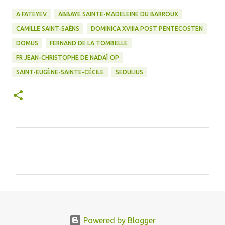
A FATEYEV
ABBAYE SAINTE-MADELEINE DU BARROUX
CAMILLE SAINT-SAËNS
DOMINICA XVIIIA POST PENTECOSTEN
DOMUS
FERNAND DE LA TOMBELLE
FR JEAN-CHRISTOPHE DE NADAÏ OP
SAINT-EUGÈNE-SAINTE-CÉCILE
SEDULIUS
C
o
m
m
e
n
Powered by Blogger