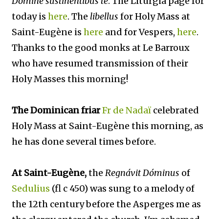
Domine sustinentibus te
. The Liturgia page for
today is
here
. The
libellus
for Holy Mass at
Saint-Eugène is
here
and for Vespers,
here
.
Thanks to the good monks at Le Barroux
who have resumed transmission of their
Holy Masses this morning!
The Dominican friar
Fr de Nadaï
celebrated
Holy Mass at Saint-Eugène this morning, as
he has done several times before.
At Saint-Eugène,
the
Regnávit Dóminus
of
Sedulius
(fl c 450) was sung to a melody of
the 12th century before the Asperges me as