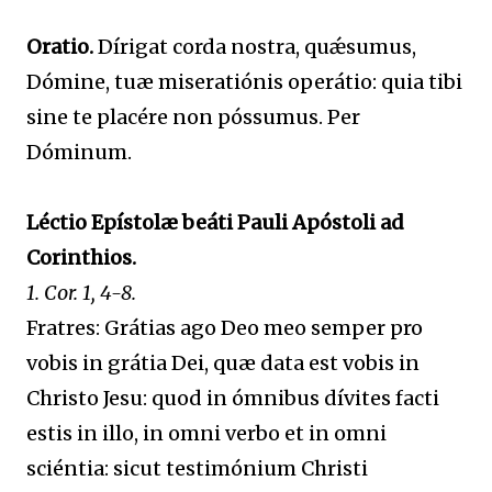
Oratio.
Dírigat corda nostra, quǽsumus,
Dómine, tuæ miseratiónis operátio: quia tibi
sine te placére non póssumus. Per
Dóminum.
Léctio Epístolæ beáti Pauli Apóstoli ad
Corinthios.
1. Cor. 1, 4-8.
Fratres: Grátias ago Deo meo semper pro
vobis in grátia Dei, quæ data est vobis in
Christo Jesu: quod in ómnibus dívites facti
estis in illo, in omni verbo et in omni
sciéntia: sicut testimónium Christi