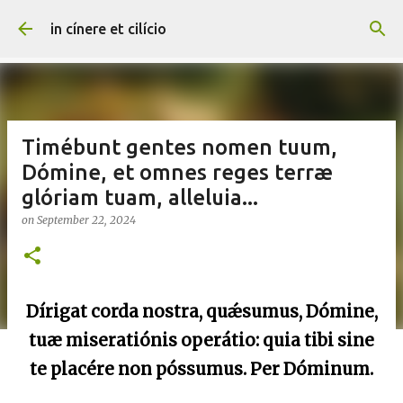
Skip to main content
in cínere et cilício
Timébunt gentes nomen tuum,
Dómine, et omnes reges terræ
glóriam tuam, alleluia...
on
September 22, 2024
Dírigat corda nostra, quǽsumus, Dómine,
tuæ miseratiónis operátio: quia tibi sine
te placére non póssumus. Per Dóminum.