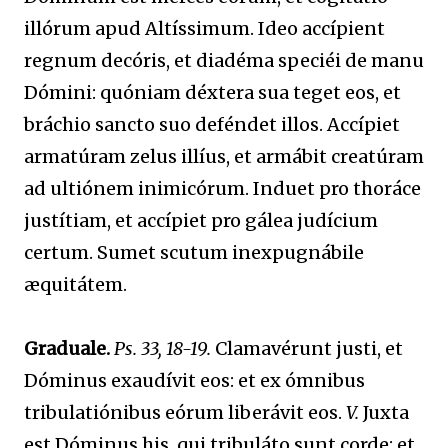
illórum apud Altíssimum. Ideo accípient
regnum decóris, et diadéma speciéi de manu
Dómini: quóniam déxtera sua teget eos, et
bráchio sancto suo deféndet illos. Accípiet
armatúram zelus illíus, et armábit creatúram
ad ultiónem inimicórum. Induet pro thoráce
justítiam, et accípiet pro gálea judícium
certum. Sumet scutum inexpugnábile
æquitátem.
Graduale.
Ps. 33, 18-19.
Clamavérunt justi, et
Dóminus exaudívit eos: et ex ómnibus
tribulatiónibus eórum liberávit eos.
V.
Juxta
est Dóminus his, qui tribuláto sunt corde: et