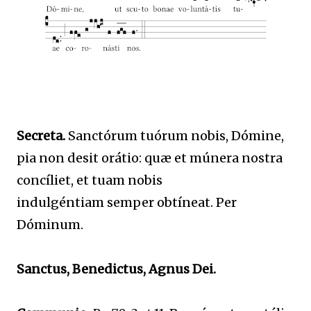
Secreta.
Sanctórum tuórum nobis, Dómine,
pia non desit orátio: quæ et múnera nostra
concíliet, et tuam nobis
indulgéntiam semper obtíneat. Per
Dóminum.
Sanctus, Benedictus, Agnus Dei.