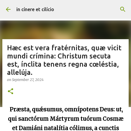
Skip to main content
in cínere et cilício
Hæc est vera fratérnitas, quæ vicit
mundi crímina: Christum secuta
est, ínclita tenens regna cœléstia,
allelúja.
on
September 27, 2024
Præsta, quǽsumus, omnípotens Deus: ut,
qui sanctórum Mártyrum tuórum Cosmæ
et Damiáni natalítia cólimus, a cunctis