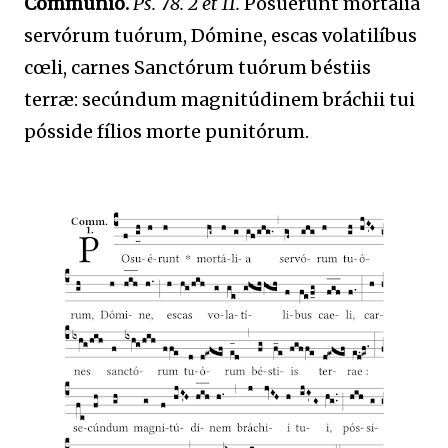
Communio.
Ps. 78. 2 et 11.
Posuérunt mortália
servórum tuórum, Dómine, escas volatilíbus
cœli, carnes Sanctórum tuórum béstiis
terræ: secúndum magnitúdinem bráchii tui
pósside fílios morte punitórum.