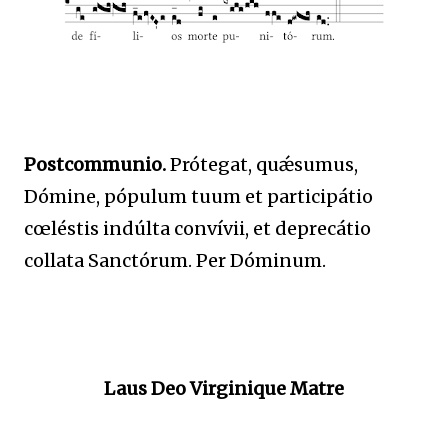
Postcommunio.
Prótegat, quǽsumus,
Dómine, pópulum tuum et participátio
cœléstis indúlta convívii, et deprecátio
collata Sanctórum. Per Dóminum.
Laus Deo Virginique Matre