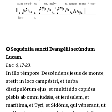
✠ Sequéntia sancti Evangélii secúndum
Lucam.
Luc. 6, 17-23.
In illo témpore: Descéndens Jesus de monte,
stetit in loco campéstri, et turba
discipulórum ejus, et multitúdo copiósa
plebis ab omni Judǽa, et Jerúsalem, et
marítima, et Tyri, et Sidónis, qui vénerant, ut