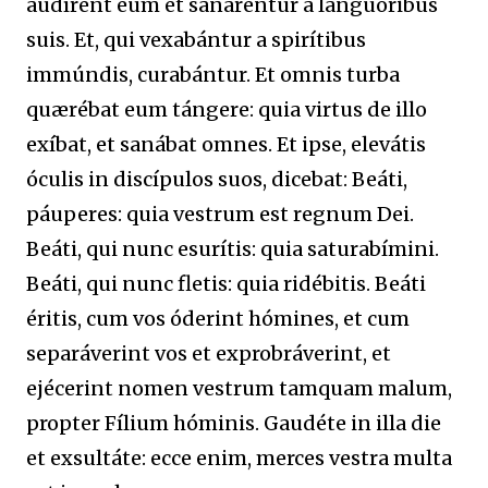
audírent eum et sanaréntur a languóribus
suis. Et, qui vexabántur a spirítibus
immúndis, curabántur. Et omnis turba
quærébat eum tángere: quia virtus de illo
exíbat, et sanábat omnes. Et ipse, elevátis
óculis in discípulos suos, dicebat: Beáti,
páuperes: quia vestrum est regnum Dei.
Beáti, qui nunc esurítis: quia saturabímini.
Beáti, qui nunc fletis: quia ridébitis. Beáti
éritis, cum vos óderint hómines, et cum
separáverint vos et exprobráverint, et
ejécerint nomen vestrum tamquam malum,
propter Fílium hóminis. Gaudéte in illa die
et exsultáte: ecce enim, merces vestra multa