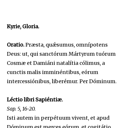
Kyrie, Gloria.
Oratio.
Præsta, quǽsumus, omnípotens
Deus: ut, qui sanctórum Mártyrum tuórum
Cosmæ et Damiáni natalítia cólimus, a
cunctis malis imminéntibus, eórum
intercessiónibus, liberémur. Per Dóminum.
Léctio libri Sapiéntiæ.
Sap. 5, 16-20.
Isti autem in perpétuum vivent, et apud
Dóminum est merces eórum, et cogitátio