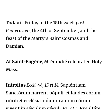
Today is Friday in the 18th week
post
Pentecosten
, the 4th of September, and the
feast of the Martyrs Saint Cosmas and
Damian.
At Saint-Eugène,
M Durodié celebrated Holy
Mass.
Introitus
Eccli. 44, 15 et 14.
Sapiéntiam
Sanctórum narrent pópuli, et laudes eórum
núntiet ecclésia: nómina autem eórum
vivent in sǽculum sǽculi.
Ps. 32, 1.
Exsultáte,