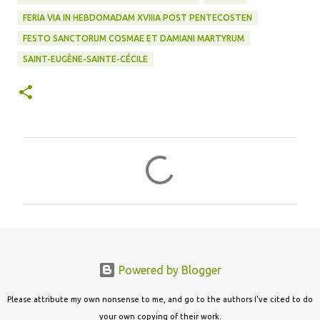
FERIA VIA IN HEBDOMADAM XVIIIA POST PENTECOSTEN
FESTO SANCTORUM COSMAE ET DAMIANI MARTYRUM
SAINT-EUGÈNE-SAINTE-CÉCILE
C
o
m
m
e
n
Powered by Blogger
t
s
Please attribute my own nonsense to me, and go to the authors I've cited to do
your own copying of their work.