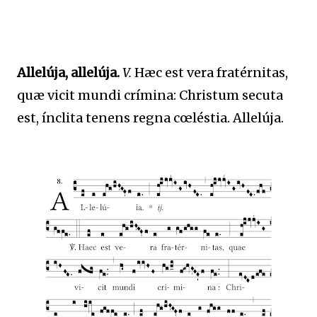
Allelúja, allelúja.
V.
Hæc est vera fratérnitas,
quæ vicit mundi crímina: Christum secuta
est, ínclita tenens regna cœléstia. Allelúja.