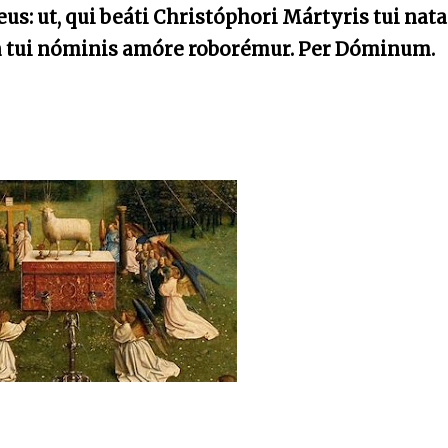
: ut, qui beáti Christóphori Mártyris tui nata
in tui nóminis amóre roborémur. Per Dóminum.