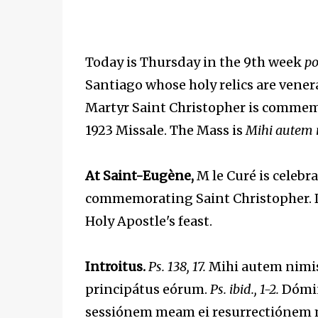
Today is Thursday in the 9th week
po
Santiago whose holy relics are vener
Martyr Saint Christopher is comme
1923 Missale. The Mass is
Mihi autem 
At Saint-Eugène,
M le Curé is celebr
commemorating Saint Christopher. Dr 
Holy Apostle's feast.
Introitus.
Ps. 138, 17.
Mihi autem nimis 
principátus eórum.
Ps. ibid., 1-2.
Dómine
sessiónem meam ei resurrectiónem