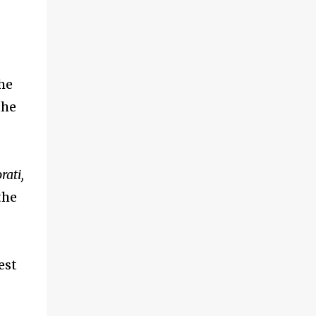
he
the
ati,
the
est