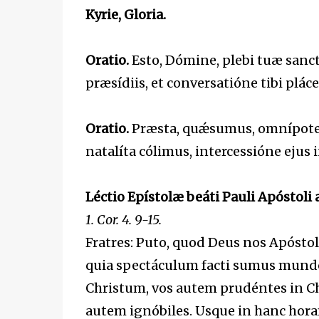
Kyrie, Gloria.
Oratio.
Esto, Dómine, plebi tuæ sancti
præsídiis, et conversatióne tibi plá
Oratio.
Præsta, quǽsumus, omnípotens
natalíta cólimus, intercessióne eju
Léctio Epístolæ beáti Pauli Apóstoli 
1. Cor. 4. 9-15.
Fratres: Puto, quod Deus nos Apósto
quia spectáculum facti sumus mundo 
Christum, vos autem prudéntes in Chr
autem ignóbiles. Usque in hanc horam