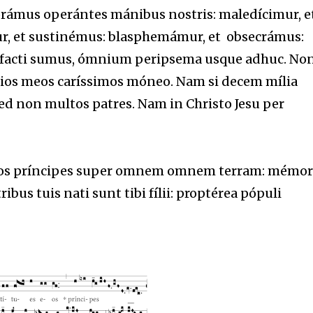
borámus operántes mánibus nostris: maledícimur, e
, et sustinémus: blasphemámur, et obsecrámus:
acti sumus, ómnium peripsema usque adhuc. Non
ílios meos caríssimos móneo. Nam si decem mília
d non multos patres. Nam in Christo Jesu per
eos príncipes super omnem omnem terram: mémor
ribus tuis nati sunt tibi fílii: proptérea pópuli