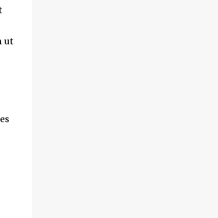
t
 ut
es