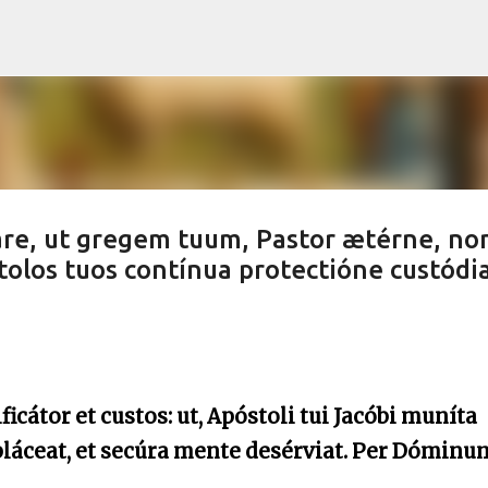
Skip to main content
áre, ut gregem tuum, Pastor ætérne, no
olos tuos contínua protectióne custódias
icátor et custos: ut, Apóstoli tui Jacóbi muníta
 pláceat, et secúra mente desérviat. Per Dóminu