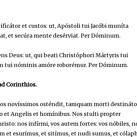
ficátor et custos: ut, Apóstoli tui Jacóbi muníta
ceat, et secúra mente desérviat. Per Dóminum.
 Deus: ut, qui beati Christóphori Mártyris tui
s in tui nóminis amóre roborémur. Per Dóminum.
ad Corinthios.
los novíssimos osténdit, tamquam morti destináto
et Angelis et homínibus. Nos stulti propter
isto: nos infírmi, vos autem fortes: vos nóbiles, n
 et esurímus, et sitímus, et nudi sumus, et cólaph