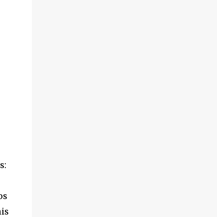
s:
os
is