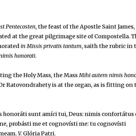
st Pentecosten
, the feast of the Apostle Saint James,
ated at the great pilgrimage site of Compostella. T
morated
in Missis privatis tantum
, saith the rubric in 
nimis honorati
.
ating the Holy Mass, the Mass
Mihi autem nimis honor
Ratovondrahety is at the organ, as is fitting on 
honoráti sunt amíci tui, Deus: nimis confortátus 
, probásti me et cognovísti me: tu cognovísti
 meam.
V.
Glória Patri.