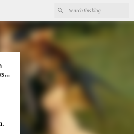
n
...
m.