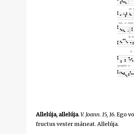
Allelúja, allelúja.
V. Joann. 15, 16.
Ego vos
fructus vester máneat. Allelúja.