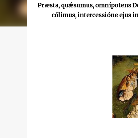
Præsta, quǽsumus, omnípotens Deus
cólimus, intercessióne ejus 