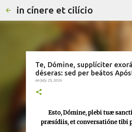
in cínere et cilício
Te, Dómine, supplíciter exor
déseras: sed per beátos Apóst
on
July 25, 2024
Esto, Dómine, plebi tuæ sanctif
præsídiis, et conversatióne tibi