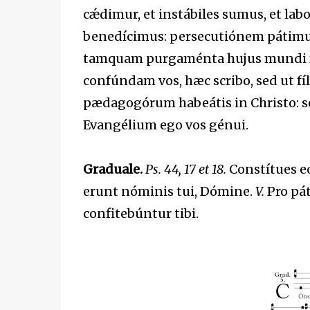
cǽdimur, et instábiles sumus, et la
benedícimus: persecutiónem pátimur
tamquam purgaménta hujus mundi f
confúndam vos, hæc scribo, sed ut f
pædagogórum habeátis in Christo: se
Evangélium ego vos génui.
Graduale.
Ps. 44, 17 et 18.
Constítues 
erunt nóminis tui, Dómine.
V.
Pro pát
confitebúntur tibi.