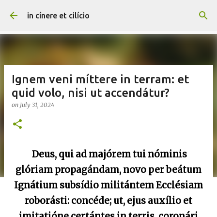
Skip to main content
in cínere et cilício
Ignem veni míttere in terram: et
quid volo, nisi ut accendátur?
on
July 31, 2024
Deus, qui ad majórem tui nóminis
glóriam propagándam, novo per beátum
Ignátium subsídio militántem Ecclésiam
roborásti: concéde; ut, ejus auxílio et
imitatióne certántes in terris, coronári