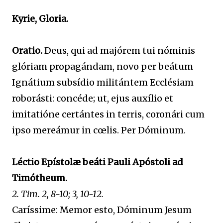
Kyrie, Gloria.
Oratio.
Deus, qui ad majórem tui nóminis
glóriam propagándam, novo per beátum
Ignátium subsídio militántem Ecclésiam
roborásti: concéde; ut, ejus auxílio et
imitatióne certántes in terris, coronári cum
ipso mereámur in cœlis. Per Dóminum.
Léctio Epístolæ beáti Pauli Apóstoli ad
Timótheum.
2. Tim. 2, 8-10; 3, 10-12.
Caríssime: Memor esto, Dóminum Jesum