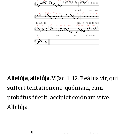
Allelúja, allelúja.
V. Jac. 1, 12. Beátus vir, qui
suffert tentationem: quóniam, cum
probátus fúerit, accípiet corónam vitæ.
Allelúja.