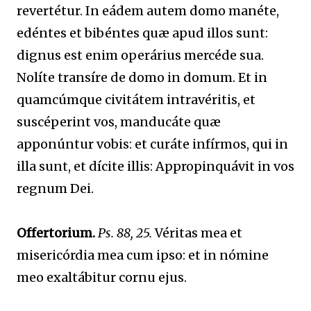
revertétur. In eádem autem domo manéte,
edéntes et bibéntes quæ apud illos sunt:
dignus est enim operárius mercéde sua.
Nolíte transíre de domo in domum. Et in
quamcúmque civitátem intravéritis, et
suscéperint vos, manducáte quæ
apponúntur vobis: et curáte infírmos, qui in
illa sunt, et dícite illis: Appropinquávit in vos
regnum Dei.
Offertorium.
Ps. 88, 25.
Véritas mea et
misericórdia mea cum ipso: et in nómine
meo exaltábitur cornu ejus.