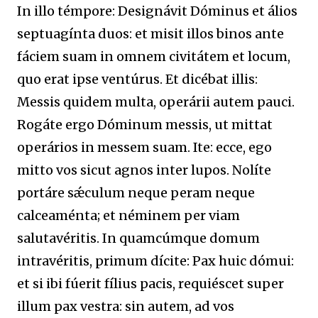
In illo témpore: Designávit Dóminus et álios
septuagínta duos: et misit illos binos ante
fáciem suam in omnem civitátem et locum,
quo erat ipse ventúrus. Et dicébat illis:
Messis quidem multa, operárii autem pauci.
Rogáte ergo Dóminum messis, ut mittat
operários in messem suam. Ite: ecce, ego
mitto vos sicut agnos inter lupos. Nolíte
portáre sǽculum neque peram neque
calceaménta; et néminem per viam
salutavéritis. In quamcúmque domum
intravéritis, primum dícite: Pax huic dómui:
et si ibi fúerit fílius pacis, requiéscet super
illum pax vestra: sin autem, ad vos