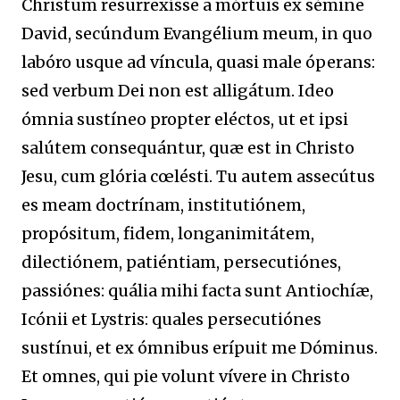
Christum resurrexísse a mórtuis ex sémine
David, secúndum Evangélium meum, in quo
labóro usque ad víncula, quasi male óperans:
sed verbum Dei non est alligátum. Ideo
ómnia sustíneo propter eléctos, ut et ipsi
salútem consequántur, quæ est in Christo
Jesu, cum glória cœlésti. Tu autem assecútus
es meam doctrínam, institutiónem,
propósitum, fidem, longanimitátem,
dilectiónem, patiéntiam, persecutiónes,
passiónes: quália mihi facta sunt Antiochíæ,
Icónii et Lystris: quales persecutiónes
sustínui, et ex ómnibus erípuit me Dóminus.
Et omnes, qui pie volunt vívere in Christo