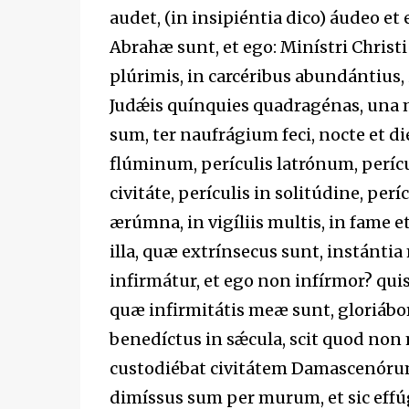
audet, (in insipiéntia dico) áudeo et 
Abrahæ sunt, et ego: Minístri Christi
plúrimis, in carcéribus abundántius,
Judǽis quínquies quadragénas, una m
sum, ter naufrágium feci, nocte et di
flúminum, perículis latrónum, perícul
civitáte, perículis in solitúdine, períc
ærúmna, in vigíliis multis, in fame et 
illa, quæ extrínsecus sunt, instánti
infirmátur, et ego non infírmor? quis
quæ infirmitátis meæ sunt, gloriábor.
benedíctus in sǽcula, scit quod non
custodiébat civitátem Damascenórum
dimíssus sum per murum, et sic effúg