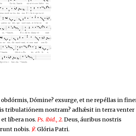
obdórmis, Dómine? exsurge, et ne repéllas in fin
ris tribulatiónem nostram? adhǽsit in terra venter
et líbera nos.
Ps. ibid., 2.
Deus, áuribus nostris
runt nobis.
℣.
Glória Patri.