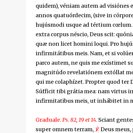
quidem), véniam autem ad visiónes e
annos quatuórdecim, (sive in córpore 
hujúsmodi usque ad tértium cœlum. E
extra corpus néscio, Deus scit: quóni
quæ non licet homini loqui. Pro hujú
infirmitátibus meis. Nam, et si volúe
parco autem, ne quis me exístimet sup
magnitúdo revelatiónem extóllat me
qui me colaphízet. Propter quod ter 
Súfficit tibi grátia mea: nam virtus i
infirmitatibus meis, ut inhábitet in m
Graduale.
Ps. 82, 19 et 14.
Sciant gentes
super omnem terram,
℣.
Deus meus, p