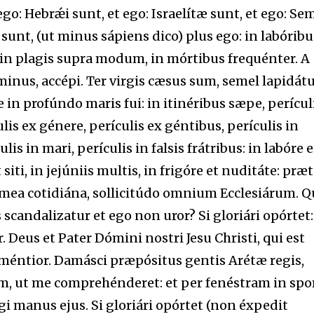
ego: Hebrǽi sunt, et ego: Israelítæ sunt, et ego: S
 sunt, (ut minus sápiens dico) plus ego: in labóribu
 in plagis supra modum, in mórtibus frequénter. A
inus, accépi. Ter virgis cæsus sum, semel lapidát
e in profúndo maris fui: in itinéribus sæpe, perícul
is ex génere, perículis ex géntibus, perículis in
ulis in mari, perículis in falsis frátribus: in labóre e
siti, in jejúniis multis, in frigóre et nuditáte: præt
a mea cotidiána, sollicitúdo omnium Ecclesiárum. Q
 scandalizatur et ego non uror? Si gloriári opórtet:
 Deus et Pater Dómini nostri Jesu Christi, qui est
 méntior. Damásci præpósitus gentis Arétæ regis,
, ut me comprehénderet: et per fenéstram in spo
i manus ejus. Si gloriári opórtet (non éxpedit