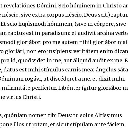
t revelatiónes Dómini. Scio hóminem in Christo a
néscio, sive extra corpus néscio, Deus scit:) raptu
t scio hujúsmodi hóminem, (sive in córpore, sive
am raptus est in paradisum: et audivit arcána verba
smodi gloriábor: pro me autem nihil gloriábor nisi
ro gloriári, non ero insípiens: veritátem enim dica
ra id, quod videt in me, aut áliquid audit ex me. E
, datus est mihi stímulus carnis meæ ángelus sát
Dóminum rogávi, ut discéderet a me: et dixit mihi:
n infirmitáte perfícitur. Libénter ígitur gloriábor in
e virtus Christi.
, quóniam nomen tibi Deus: tu solus Altíssimus
one illos ut rotam, et sicut stípulam ante fáciem