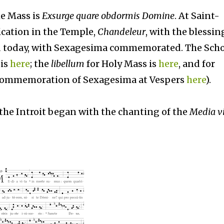
e Mass is
Exsurge quare obdormis Domine
. At Saint-
ication in the Temple,
Chandeleur
, with the blessin
ed today, with Sexagesima commemorated. The Scho
 is
here
; the
libellum
for Holy Mass is
here
, and for
e commemoration of Sexagesima at Vespers
here
).
 the Introit began with the chanting of the
Media v