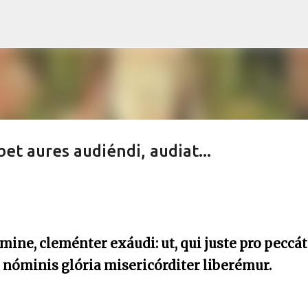
Skip to main content
et aures audiéndi, audiat...
ine, cleménter exáudi: ut, qui juste pro peccát
ui nóminis glória misericórditer liberémur.