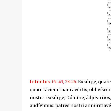
Introitus.
Ps. 43, 23-26.
Exsúrge, quare 
quare fáciem tuam avértis, oblivísce
noster: exsúrge, Dómine, ádjuva nos, 
audívimus: patres nostri annuntiavé