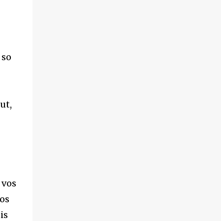
 so
ut,
 vos
vos
is