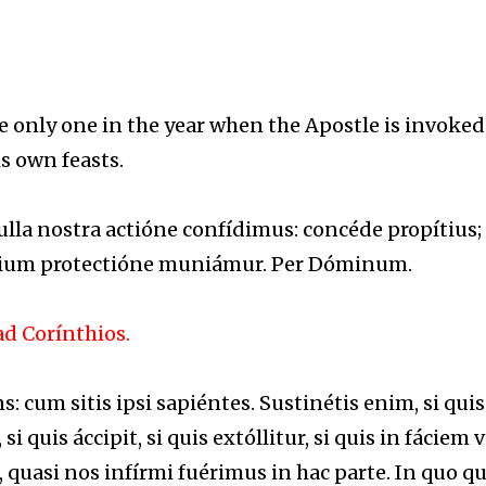
the only one in the year when the Apostle is invoked
is own feasts.
ulla nostra actióne confídimus: concéde propítius; 
ntium protectióne muniámur. Per Dóminum.
ad Corínthios.
s: cum sitis ipsi sapiéntes. Sustinétis enim, si quis
si quis áccipit, si quis extóllitur, si quis in fáciem 
quasi nos infírmi fuérimus in hac parte. In quo qu