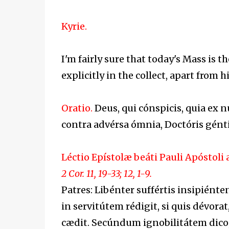
Kyrie.
I'm fairly sure that today's Mass is 
explicitly in the collect, apart from h
Oratio.
Deus, qui cónspicis, quia ex n
contra advérsa ómnia, Doctóris gé
Léctio Epístolæ beáti Pauli Apóstoli 
2 Cor. 11, 19-33; 12, 1-9.
Patres: Libénter suffértis insipiénten
in servitútem rédigit, si quis dévorat, 
cædit. Secúndum ignobilitátem dico, 