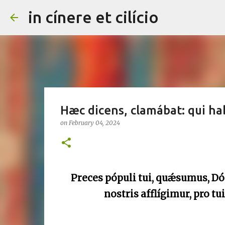
in cínere et cilício
Hæc dicens, clamábat: qui hab
on
February 04, 2024
Preces pópuli tui, quǽsumus, Dóm
nostris afflígimur, pro t