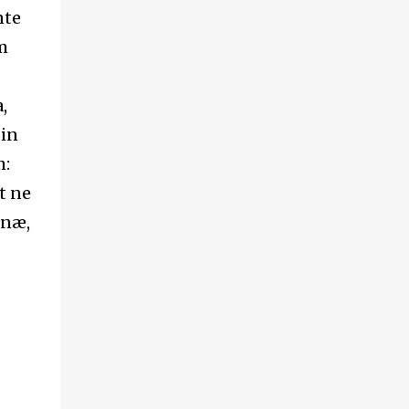
nte
m
,
 in
m:
t ne
anæ,