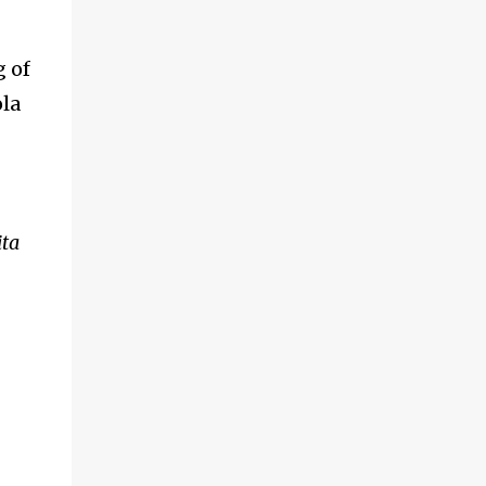
g of
la
ita