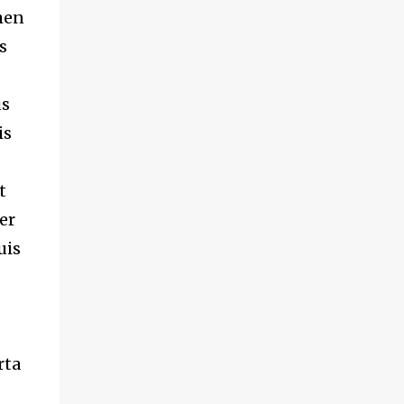
emen
s
us
is
t
er
uis
rta