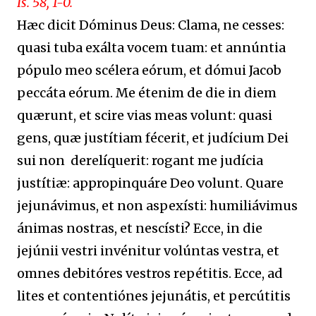
Is. 58, 1-0.
Hæc dicit Dóminus Deus: Clama, ne cesses:
quasi tuba exálta vocem tuam: et annúntia
pópulo meo scélera eórum, et dómui Jacob
peccáta eórum. Me étenim de die in diem
quærunt, et scire vias meas volunt: quasi
gens, quæ justítiam fécerit, et judícium Dei
sui non derelíquerit: rogant me judícia
justítiæ: appropinquáre Deo volunt. Quare
jejunávimus, et non aspexísti: humiliávimus
ánimas nostras, et nescísti? Ecce, in die
jejúnii vestri invénitur volúntas vestra, et
omnes debitóres vestros repétitis. Ecce, ad
lites et contentiónes jejunátis, et percútitis