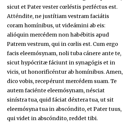
sicut et Pater vester cœléstis perféctus est.
Atténdite, ne justítiam vestram faciátis
coram homínibus, ut videámini ab eis:
alióquin mercédem non habébitis apud
Patrem vestrum, qui in cœlis est. Cum ergo
facis eleemósynam, noli tuba cánere ante te,
sicut hypócritæ fáciunt in synagógis et in
vicis, ut honorificéntur ab homínibus. Amen,
dico vobis, recepérunt mercédem suam. Te
autem faciénte eleemósynam, nésciat
sinístra tua, quid fáciat déxtera tua, ut sit
eleemósyna tua in abscóndito, et Pater tuus,
qui videt in abscóndito, reddet tibi.