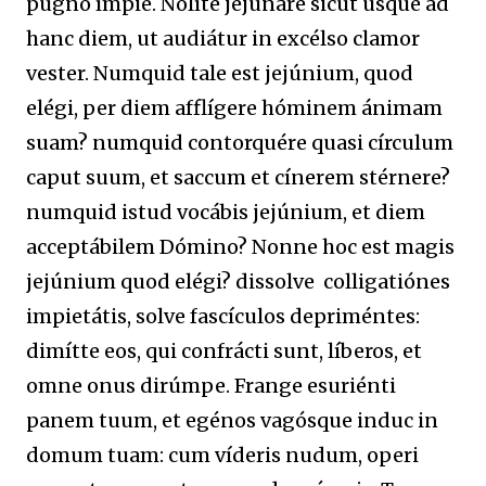
pugno ímpie. Nolíte jejunáre sicut usque ad
hanc diem, ut audiátur in excélso clamor
vester. Numquid tale est jejúnium, quod
elégi, per diem afflígere hóminem ánimam
suam? numquid contorquére quasi círculum
caput suum, et saccum et cínerem stérnere?
numquid istud vocábis jejúnium, et diem
acceptábilem Dómino? Nonne hoc est magis
jejúnium quod elégi? dissolve colligatiónes
impietátis, solve fascículos depriméntes:
dimítte eos, qui confrácti sunt, líberos, et
omne onus dirúmpe. Frange esuriénti
panem tuum, et egénos vagósque induc in
domum tuam: cum víderis nudum, operi