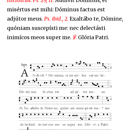
Introitus.
Ps. 29, 11.
Audívit Dóminus, et
misértus est mihi: Dóminus factus est
adjútor meus.
Ps. ibid., 2.
Exaltábo te, Dómine,
quóniam suscepísti me: nec delectásti
inimícos meos super me.
℣.
Glória Patri.