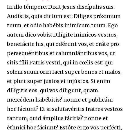
In illo témpore: Dixit Jesus discípulis suis:
Audístis, quia dictum est: Diliges próximum
tuum, et odio habébis inimícum tuum. Ego
autem dico vobis: Dilígite inimícos vestros,
benefácite his, qui odérunt vos, et oráte pro
persequéntibus et calumniántibus vos, ut
sitis fílii Patris vestri, qui in cœlis est: qui
solem suum oriri facit super bonos et malos,
et pluit super justos et injústos. Si enim
dilígitis eos, qui vos díligunt, quam
mercédem habébitis? nonne et publicáni
hoc fáciunt? Et si salutavéritis fratres vestros
tantum, quid ámplius fácitis? nonne et
éthnici hoc fáciunt? Estóte ergo vos perfécti,