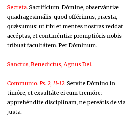
Secreta.
Sacrifícium, Dómine, observántiæ
quadragesimális, quod offérimus, præsta,
quǽsumus: ut tibi et mentes nostras reddat
accéptas, et continéntiæ promptióris nobis
tríbuat facultátem. Per Dóminum.
Sanctus, Benedictus, Agnus Dei.
Communio.
Ps. 2, 11-12.
Servite Dómino in
timóre, et exsultáte ei cum tremóre:
apprehéndite disciplínam, ne pereátis de via
justa.