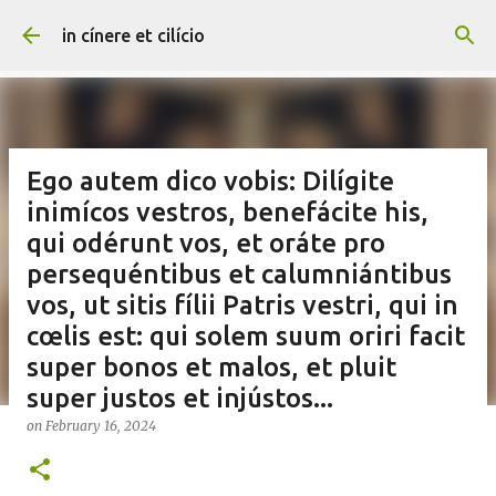
Skip to main content
in cínere et cilício
Ego autem dico vobis: Dilígite
inimícos vestros, benefácite his,
qui odérunt vos, et oráte pro
persequéntibus et calumniántibus
vos, ut sitis fílii Patris vestri, qui in
cœlis est: qui solem suum oriri facit
super bonos et malos, et pluit
super justos et injústos...
on
February 16, 2024