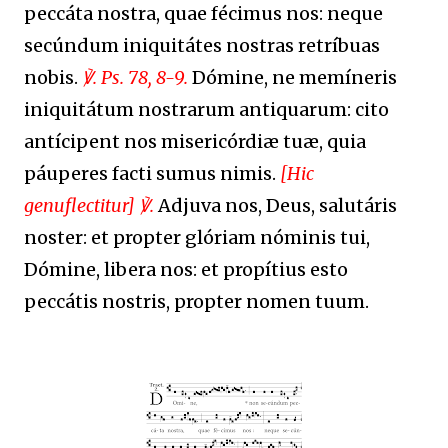
peccáta nostra, quae fécimus nos: neque
secúndum iniquitátes nostras retríbuas
nobis.
℣. Ps. 78, 8-9.
Dómine, ne memíneris
iniquitátum nostrarum antiquarum: cito
antícipent nos misericórdiæ tuæ, quia
páuperes facti sumus nimis.
[Hic
genuflectitur] ℣.
Adjuva nos, Deus, salutáris
noster: et propter glóriam nóminis tui,
Dómine, libera nos: et propítius esto
peccátis nostris, propter nomen tuum.