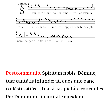
Postcommunio.
Spíritum nobis, Dómine,
tuæ cantátis infúnde: ut, quos uno pane
cœlésti satiásti, tua fácias pietáte concórdes.
Per Dóminum... in unitáte ejusdem.