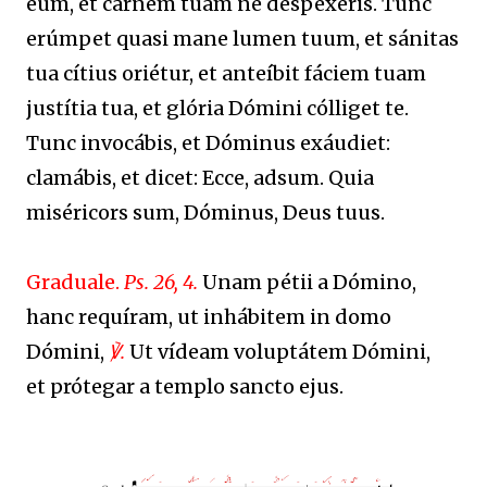
eum, et carnem tuam ne despéxeris. Tunc
erúmpet quasi mane lumen tuum, et sánitas
tua cítius oriétur, et anteíbit fáciem tuam
justítia tua, et glória Dómini cólliget te.
Tunc invocábis, et Dóminus exáudiet:
clamábis, et dicet: Ecce, adsum. Quia
miséricors sum, Dóminus, Deus tuus.
Graduale.
Ps. 26, 4.
Unam pétii a Dómino,
hanc requíram, ut inhábitem in domo
Dómini,
℣.
Ut vídeam voluptátem Dómini,
et prótegar a templo sancto ejus.