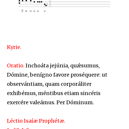
Kyrie.
Oratio.
Inchoáta jejúnia, quǽsumus,
Dómine, benígno favore proséquere: ut
observántiam, quam corporáliter
exhibémus, méntibus etiam sincéris
exercére valeámus. Per Dóminum.
Léctio Isaíæ Prophétæ.