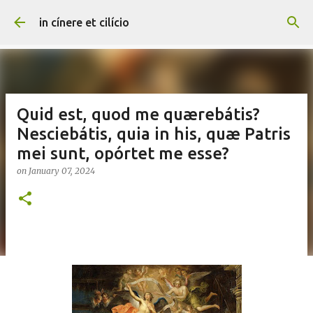
Skip to main content
in cínere et cilício
Quid est, quod me quærebátis?
Nesciebátis, quia in his, quæ Patris
mei sunt, opórtet me esse?
on
January 07, 2024