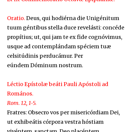
Oratio.
Deus, qui hodiérna die Unigénitum
tuum géntibus stella duce revelásti: concéde
propítius; ut, qui jam te ex fide cognóvimus,
usque ad contemplándam spéciem tuæ
celsitúdinis perducámur. Per
eúndem Dóminum nostrum.
Léctio Epístolæ beáti Pauli Apóstoli ad
Romános.
Rom. 12, 1-5.
Fratres: Obsecro vos per misericórdiam Dei,
ut exhibeátis córpora vestra hóstiam
vivéntem, sanctam, Deo placéntem,