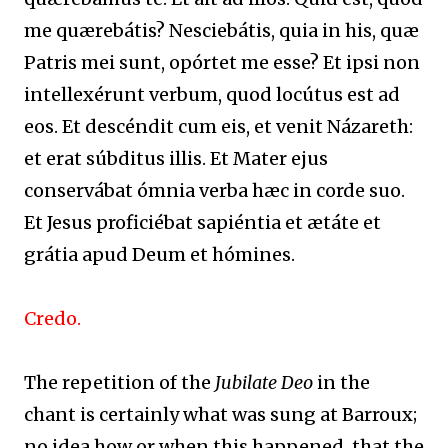
me quærebátis? Nesciebátis, quia in his, quæ
Patris mei sunt, opórtet me esse? Et ipsi non
intellexérunt verbum, quod locútus est ad
eos. Et descéndit cum eis, et venit Názareth:
et erat súbditus illis. Et Mater ejus
conservábat ómnia verba hæc in corde suo.
Et Jesus proficiébat sapiéntia et ætáte et
grátia apud Deum et hómines.
Credo.
The repetition of the
Jubilate Deo
in the
chant is certainly what was sung at Barroux;
no idea how or when this happened, that the