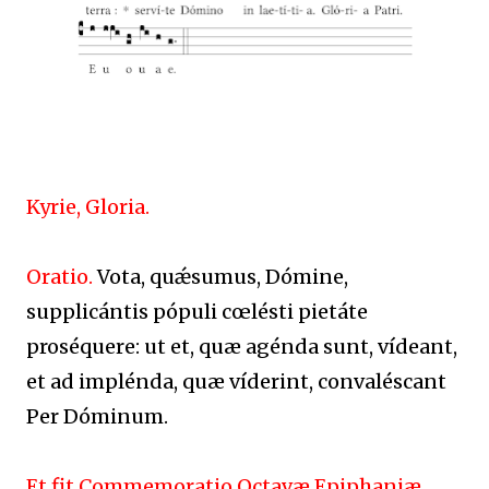
Kyrie, Gloria.
Oratio.
Vota, quǽsumus, Dómine,
supplicántis pópuli cœlésti pietáte
proséquere: ut et, quæ agénda sunt, vídeant,
et ad implénda, quæ víderint, convaléscant
Per Dóminum.
Et fit Commemoratio Octavæ Epiphaniæ.