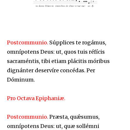
Postcommunio.
Súpplices te rogámus,
omnípotens Deus: ut, quos tuis réfícis
sacraméntis, tibi etiam plácitis móribus
dignánter deservíre concédas. Per
Dóminum.
Pro Octava Epiphaniæ.
Postcommunio.
Præsta, quǽsumus,
omnípotens Deus: ut, quæ sollémni