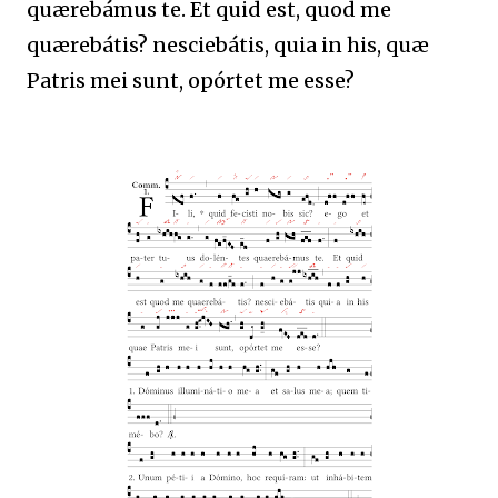
quærebámus te. Et quid est, quod me
quærebátis? nesciebátis, quia in his, quæ
Patris mei sunt, opórtet me esse?