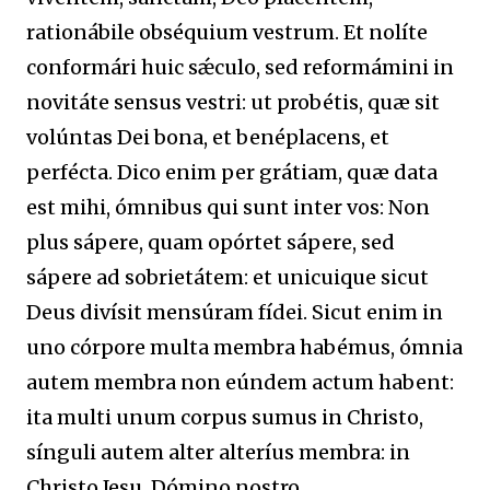
rationábile obséquium vestrum. Et nolíte
conformári huic sǽculo, sed reformámini in
novitáte sensus vestri: ut probétis, quæ sit
volúntas Dei bona, et benéplacens, et
perfécta. Dico enim per grátiam, quæ data
est mihi, ómnibus qui sunt inter vos: Non
plus sápere, quam opórtet sápere, sed
sápere ad sobrietátem: et unicuique sicut
Deus divísit mensúram fídei. Sicut enim in
uno córpore multa membra habémus, ómnia
autem membra non eúndem actum habent:
ita multi unum corpus sumus in Christo,
sínguli autem alter alteríus membra: in
Christo Jesu, Dómino nostro.