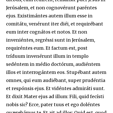
Jerúsalem, et non cognovérunt paréntes
ejus. Existimántes autem illum esse in
comitátu, venérunt iter diéi, et requirébant
eum inter cognátos et notos. Et non
inveniéntes, regréssi sunt in Jerúsalem,
requiréntes eum. Et factum est, post
tríduum invenérunt illum in templo
sedéntem in médio doctórum, audiéntem
illos et interrogántem eos. Stupébant autem
omnes, qui eum audiébant, super prudéntia
et respónsis ejus. Et vidéntes admiráti sunt.
Et dixit Mater ejus ad illum: Fili, quid fecísti
nobis sic? Ecce, pater tuus et ego doléntes
quærebámus te. Et ait ad illos: Quid est, quod