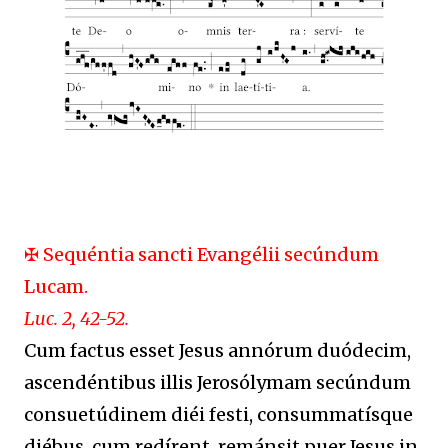
✠ Sequéntia sancti Evangélii secúndum
Lucam.
Luc. 2, 42-52.
Cum factus esset Jesus annórum duódecim,
ascendéntibus illis Jerosólymam secúndum
consuetúdinem diéi festi, consummatísque
diébus, cum redírent, remánsit puer Jesus in