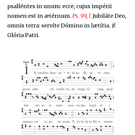
psalléntes in unum: ecce, cujus impérii
nomen est in ætérnum.
Ps. 99, l.
Jubiláte Deo,
omnis terra: servíte Dómino in lætítia.
℣.
Glória Patri.