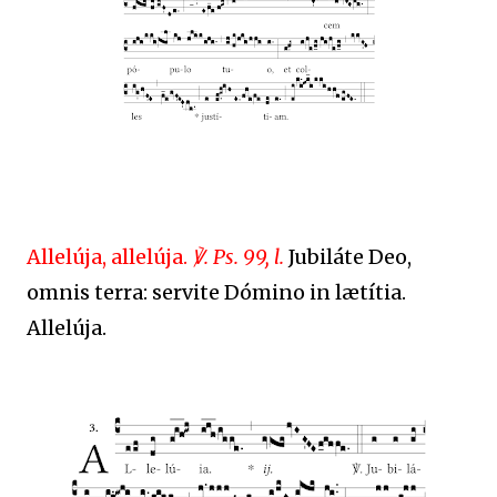
Allelúja, allelúja.
℣. Ps. 99, l.
Jubiláte Deo,
omnis terra: servite Dómino in lætítia.
Allelúja.