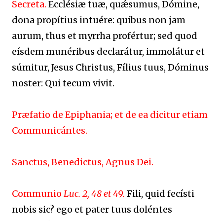
Secreta.
Ecclésiæ tuæ, quǽsumus, Dómine,
dona propítius intuére: quibus non jam
aurum, thus et myrrha profértur; sed quod
eísdem munéribus declarátur, immolátur et
súmitur, Jesus Christus, Fílius tuus, Dóminus
noster: Qui tecum vivit.
Præfatio de Epiphania; et de ea dicitur etiam
Communicántes.
Sanctus, Benedictus, Agnus Dei.
Communio
Luc. 2, 48 et 49.
Fili, quid fecísti
nobis sic? ego et pater tuus doléntes