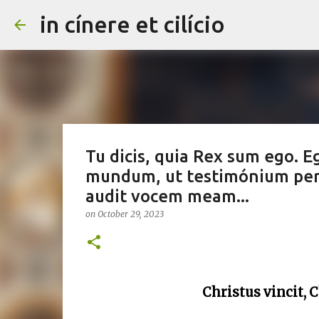
in cínere et cilício
Tu dicis, quia Rex sum ego. E
mundum, ut testimónium perhí
audit vocem meam...
on
October 29, 2023
Christus vincit, 