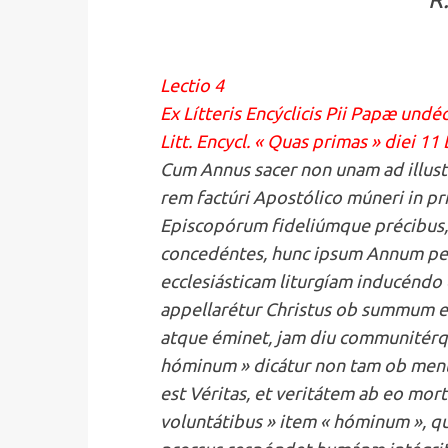
Lectio 4
Ex Lítteris Encýclicis Pii Papæ undé
Litt. Encycl. « Quas primas » diei 1
Cum Annus sacer non unam ad illus
rem factúri Apostólico múneri in p
Episcopórum fideliúmque précibus, 
concedéntes, hunc ipsum Annum pecul
ecclesiásticam liturgíam inducéndo c
appellarétur Christus ob summum ex
atque éminet, jam diu communitérque 
hóminum » dicátur non tam ob ment
est Véritas, et veritátem ab eo mort
voluntátibus » item « hóminum », qu