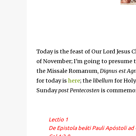
Today is the feast of Our Lord Jesus 
of November; I'm going to presume t
the Missale Romanum,
Dignus est Agn
for today is
here
; the
libellum
for Holy
Sunday
post Pentecosten
is commemor
Lectio 1
De Epistola beáti Pauli Apóstoli ad