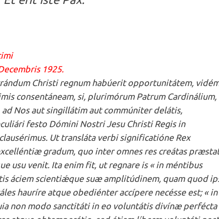
cimi
1 Decembris 1925.
trándum Christi regnum habúerit opportunitátem, vidé
rimis consentáneam, si, plurimórum Patrum Cardinálium,
ad Nos aut singillátim aut commúniter delátis,
iári festo Dómini Nostri Jesu Christi Regis in
lausérimus. Ut transláta verbi significatióne Rex
celléntiæ gradum, quo inter omnes res creátas præsta
usu venit. Ita enim fit, ut regnare is « in méntibus
is áciem scientiǽque suæ amplitúdinem, quam quod ip
áles hauríre atque obediénter accípere necésse est; « in
ia non modo sanctitáti in eo voluntátis divínæ perfécta