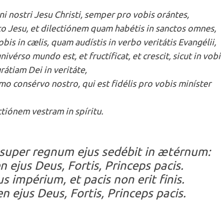
i nostri Jesu Christi, semper pro vobis orántes,
to Jesu, et dilectiónem quam habétis in sanctos omnes,
is in cælis, quam audístis in verbo veritátis Evangélii,
ivérso mundo est, et fructíficat, et crescit, sicut in vobi
grátiam Dei in veritáte,
imo consérvo nostro, qui est fidélis pro vobis miníster
ctiónem vestram in spíritu.
 super regnum ejus sedébit in ætérnum:
 ejus Deus, Fortis, Princeps pacis.
us impérium, et pacis non erit finis.
n ejus Deus, Fortis, Princeps pacis.