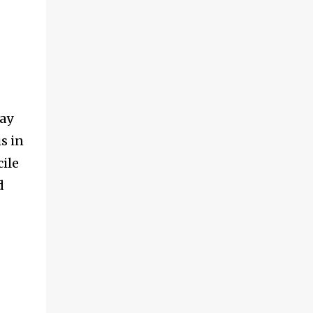
day
s in
cile
d