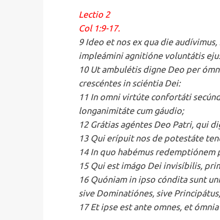
Lectio 2
Col 1:9-17.
9 Ideo et nos ex qua die audívimus,
impleámini agnitióne voluntátis ejus,
10 Ut ambulétis digne Deo per ómnia
crescéntes in sciéntia Dei:
11 In omni virtúte confortáti secúnd
longanimitáte cum gáudio;
12 Grátias agéntes Deo Patri, qui di
13 Qui erípuit nos de potestáte tene
14 In quo habémus redemptiónem p
15 Qui est imágo Dei invisíbilis, p
16 Quóniam in ipso cóndita sunt univér
sive Dominatiónes, sive Principátus,
17 Et ipse est ante omnes, et ómnia 