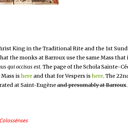
Christ King in the Traditional Rite and the 1st Sun
hat the monks at Barroux use the same Mass that i
us qui occisus est
. The page of the Schola Sainte-Cé
 Mass is
here
and that for Vespers is
here
. The 22n
ated at Saint-Eugène
and presumably at Barroux
.
 Colossénses