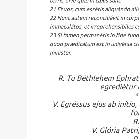
terris, sive quæ in cælis sunt.
21 Et vos, cum essétis aliquándo alie
22 Nunc autem reconciliávit in córp
immaculátos, et irreprehensíbiles c
23 Si tamen permanétis in fide fundá
quod prædicátum est in univérsa cr
miníster.
R. Tu Béthlehem Ephrata
egrediétur q
*
V. Egréssus ejus ab inítio,
fo
R.
V. Glória Patri,
R.