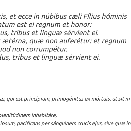
is, et ecce in núbibus cæli Fílius hóminis
atum est ei regnum et honor:
s, tribus et linguæ sérvient ei.
as ætérna, quæ non auferétur: et regnum
quod non corrumpétur.
us, tribus et linguæ sérvient ei.
æ, qui est princípium, primogénitus ex mórtuis, ut sit in
lenitúdinem inhabitáre,
ipsum, pacíficans per sánguinem crucis ejus, sive quæ in