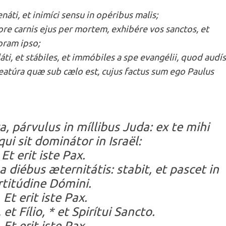
náti, et inimíci sensu in opéribus malis;
ore carnis ejus per mortem, exhibére vos sanctos, et
oram ipso;
ti, et stábiles, et immóbiles a spe evangélii, quod audíst
eatúra quæ sub cælo est, cujus factus sum ego Paulus
, párvulus in míllibus Juda: ex te mihi
ui sit dominátor in Israël:
 Et erit iste Pax.
 a diébus æternitátis: stabit, et pascet in
rtitúdine Dómini.
 Et erit iste Pax.
 et Fílio, * et Spirítui Sancto.
 Et erit iste Pax.