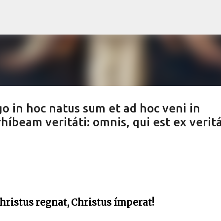
Skip to main content
go in hoc natus sum et ad hoc veni in
beam veritáti: omnis, qui est ex veritá
Christus regnat, Christus ímperat!