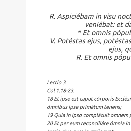
R. Aspiciébam in visu noct
veniébat: et d
* Et omnis pópulu
V. Potéstas ejus, potést
ejus, 
R. Et omnis pópul
Lectio 3
Col 1:18-23.
18 Et ipse est caput córporis Ecclési
ómnibus ipse primátum tenens;
19 Quia in ipso complácuit omnem p
20 Et per eum reconciliáre ómnia in 