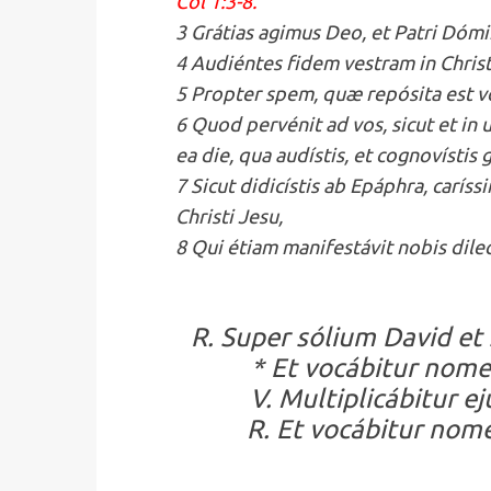
Col 1:3-8.
3 Grátias agimus Deo, et Patri Dómin
4 Audiéntes fidem vestram in Chris
5 Propter spem, quæ repósita est vob
6 Quod pervénit ad vos, sicut et in un
ea die, qua audístis, et cognovístis 
7 Sicut didicístis ab Epáphra, caríss
Christi Jesu,
8 Qui étiam manifestávit nobis dile
R. Super sólium David et
* Et vocábitur nomen
V. Multiplicábitur ej
R. Et vocábitur nome