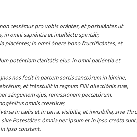
 non cessámus pro vobis orántes, et postulántes ut
 in omni sapiéntia et intelléctu spiritáli;
 placéntes; in omni ópere bono fructificántes, et
um poténtiam claritátis ejus, in omni patiéntia et
gnos nos fecit in partem sortis sanctórum in lúmine,
brárum, et tránstulit in regnum Fílii dilectiónis suæ,
er sánguinem ejus, remissiónem peccatórum.
rimogénitus omnis creatúræ;
sa in cælis et in terra, visibília, et invisibília, sive Thro
 sive Potestátes: ómnia per ipsum et in ipso creáta sunt:
in ipso constant.