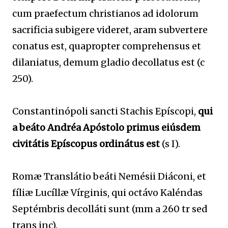
cum praefectum christianos ad idolorum
sacrificia subigere videret, aram subvertere
conatus est, quapropter comprehensus et
dilaniatus, demum gladio decollatus est (c
250).
Constantinópoli sancti Stachis Epíscopi,
qui
a beáto Andréa Apóstolo primus eiúsdem
civitátis Epíscopus ordinátus est
(s I).
Romæ Translátio beáti Nemésii Diáconi, et
fíliæ Lucíllæ Vírginis, qui octávo Kaléndas
Septémbris decolláti sunt (mm a 260 tr sed
trans inc).