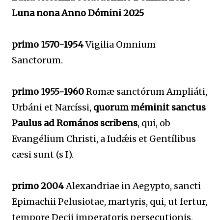
Luna nona Anno Dómini 2025
primo 1570-1954
Vigilia Omnium
Sanctorum.
primo 1955-1960
Romæ sanctórum Ampliáti,
Urbáni et Narcíssi,
quorum méminit sanctus
Paulus ad Romános scribens
, qui, ob
Evangélium Christi, a Iudǽis et Gentílibus
cæsi sunt (s I).
primo 2004
Alexandriae in Aegypto, sancti
Epimachii Pelusiotae, martyris, qui, ut fertur,
tempore Decii imperatoris persecutionis,