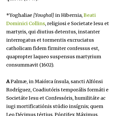
*Yoghaliae
[Youghal]
in Hibernia,
Beati
Dominici Collins
, religiosi e Societate Iesu et
martyris, qui diutius detentus, instanter
interrogatus et tormentis excruciatus
catholicam fidem firmiter confessus est,
quapropter laqueo suspensus martyrium
consummavit (1602).
A
Palmæ, in Maiórca ínsula, sancti Alfónsi
Rodríguez, Coadiutóris temporális formáti e
Societáte Iesu et Confessóris, humilitáte ac
iugi mortificatiónis stúdio insígnis; quem
Leo Décimus tértius, Póntifex Máximus,