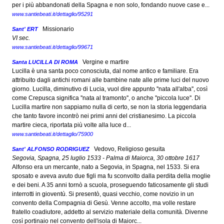
per i più abbandonati della Spagna e non solo, fondando nuove case e...
www.santiebeati.it/dettaglio/95291
Missionario
Sant' ERT
VI sec.
www.santiebeati.it/dettaglio/99671
Vergine e martire
Santa LUCILLA DI ROMA
Lucilla è una santa poco conosciuta, dal nome antico e familiare. Era
attribuito dagli antichi romani alle bambine nate alle prime luci del nuovo
giorno. Lucilla, diminutivo di Lucia, vuol dire appunto ''nata all'alba'', così
come Crepusca significa ''nata al tramonto'', o anche ''piccola luce''. Di
Lucilla martire non sappiamo nulla di certo, se non la storia leggendaria
che tanto favore incontrò nei primi anni del cristianesimo. La piccola
martire cieca, riportata più volte alla luce d...
www.santiebeati.it/dettaglio/75900
Vedovo, Religioso gesuita
Sant' ALFONSO RODRIGUEZ
Segovia, Spagna, 25 luglio 1533 - Palma di Maiorca, 30 ottobre 1617
Alfonso era un mercante, nato a Segovia, in Spagna, nel 1533. Si era
sposato e aveva avuto due figli ma fu sconvolto dalla perdita della moglie
e dei beni. A 35 anni tornò a scuola, proseguendo faticosamente gli studi
interrotti in gioventù. Si presentò, quasi vecchio, come novizio in un
convento della Compagnia di Gesù. Venne accolto, ma volle restare
fratello coadiutore, addetto al servizio materiale della comunità. Divenne
così portinaio nel convento dell'isola di Maiorc...