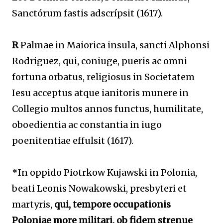
Sanctórum fastis adscrípsit (1617).
R
Palmae in Maiorica insula, sancti Alphonsi
Rodriguez, qui, coniuge, pueris ac omni
fortuna orbatus, religiosus in Societatem
Iesu acceptus atque ianitoris munere in
Collegio multos annos functus, humilitate,
oboedientia ac constantia in iugo
poenitentiae effulsit (1617).
*In oppido Piotrkow Kujawski in Polonia,
beati Leonis Nowakowski, presbyteri et
martyris,
qui, tempore occupationis
Poloniae more militari, ob fidem strenue