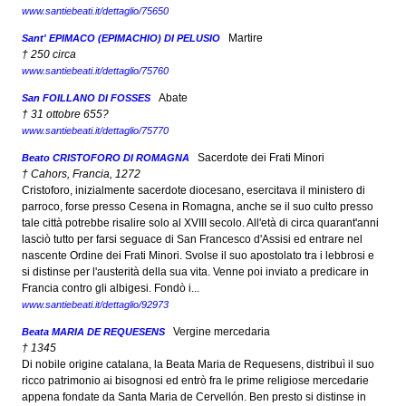
www.santiebeati.it/dettaglio/75650
Martire
Sant' EPIMACO (EPIMACHIO) DI PELUSIO
† 250 circa
www.santiebeati.it/dettaglio/75760
Abate
San FOILLANO DI FOSSES
† 31 ottobre 655?
www.santiebeati.it/dettaglio/75770
Sacerdote dei Frati Minori
Beato CRISTOFORO DI ROMAGNA
† Cahors, Francia, 1272
Cristoforo, inizialmente sacerdote diocesano, esercitava il ministero di
parroco, forse presso Cesena in Romagna, anche se il suo culto presso
tale città potrebbe risalire solo al XVIII secolo. All'età di circa quarant'anni
lasciò tutto per farsi seguace di San Francesco d'Assisi ed entrare nel
nascente Ordine dei Frati Minori. Svolse il suo apostolato tra i lebbrosi e
si distinse per l'austerità della sua vita. Venne poi inviato a predicare in
Francia contro gli albigesi. Fondò i...
www.santiebeati.it/dettaglio/92973
Vergine mercedaria
Beata MARIA DE REQUESENS
† 1345
Di nobile origine catalana, la Beata Maria de Requesens, distribuì il suo
ricco patrimonio ai bisognosi ed entrò fra le prime religiose mercedarie
appena fondate da Santa Maria de Cervellón. Ben presto si distinse in