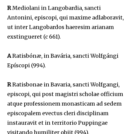
R
Mediolani in Langobardia, sancti
Antonini, episcopi, qui maxime adlaboravit,
ut inter Langobardos haeresim arianam
exstingueret (c 661).
A
Ratisbónæ, in Bavária, sancti Wolfgángi
Epíscopi (994).
R
Ratisbonae in Bavaria, sancti Wolfgangi,
episcopi, qui post magistri scholae officium
atque professionem monasticam ad sedem
episcopalem evectus cleri disciplinam
instauravit et in territorio Puppingae
visitando humiliter obiit (994).