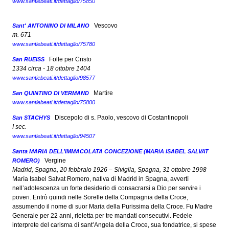
www.santiebeati.it/dettaglio/75850
Vescovo
Sant' ANTONINO DI MILANO
m. 671
www.santiebeati.it/dettaglio/75780
Folle per Cristo
San RUEISS
1334 circa - 18 ottobre 1404
www.santiebeati.it/dettaglio/98577
Martire
San QUINTINO DI VERMAND
www.santiebeati.it/dettaglio/75800
Discepolo di s. Paolo, vescovo di Costantinopoli
San STACHYS
I sec.
www.santiebeati.it/dettaglio/94507
Santa MARIA DELL’IMMACOLATA CONCEZIONE (MARíA ISABEL SALVAT
Vergine
ROMERO)
Madrid, Spagna, 20 febbraio 1926 – Siviglia, Spagna, 31 ottobre 1998
María Isabel Salvat Romero, nativa di Madrid in Spagna, avvertì
nell’adolescenza un forte desiderio di consacrarsi a Dio per servire i
poveri. Entrò quindi nelle Sorelle della Compagnia della Croce,
assumendo il nome di suor Maria della Purissima della Croce. Fu Madre
Generale per 22 anni, rieletta per tre mandati consecutivi. Fedele
interprete del carisma di sant’Angela della Croce, sua fondatrice, si spese