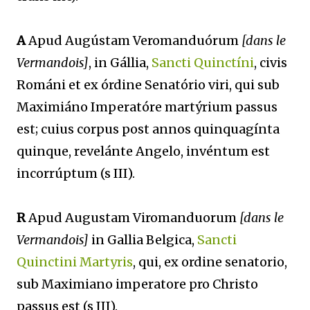
A
Apud Augústam Veromanduórum
[dans le
Vermandois]
, in Gállia,
Sancti Quinctíni
, civis
Románi et ex órdine Senatório viri, qui sub
Maximiáno Imperatóre martýrium passus
est; cuius corpus post annos quinquagínta
quinque, revelánte Angelo, invéntum est
incorrúptum (s III).
R
Apud Augustam Viromanduorum
[dans le
Vermandois]
in Gallia Belgica,
Sancti
Quinctini Martyris
, qui, ex ordine senatorio,
sub Maximiano imperatore pro Christo
passus est (s III).