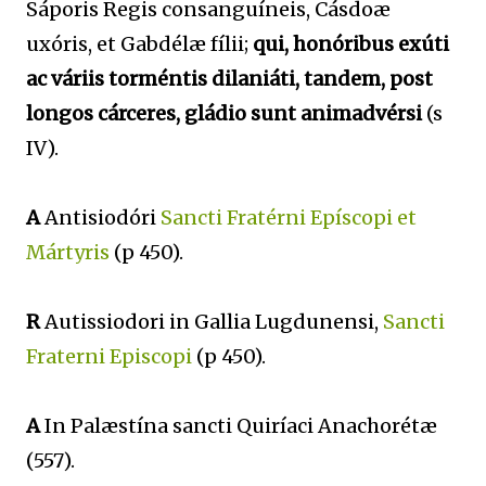
Sáporis Regis consanguíneis, Cásdoæ
uxóris, et Gabdélæ fílii;
qui, honóribus exúti
ac váriis torméntis dilaniáti, tandem, post
longos cárceres, gládio sunt animadvérsi
(s
IV).
A
Antisiodóri
Sancti Fratérni Epíscopi et
Mártyris
(p 450).
R
Autissiodori in Gallia Lugdunensi,
Sancti
Fraterni Episcopi
(p 450).
A
In Palæstína sancti Quiríaci Anachorétæ
(557).