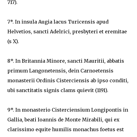
717).
7*. In insula Augia lacus Turicensis apud
Helvetios, sancti Adelrici, presbyteri et eremitae
(s X).
8*. In Britannia Minore, sancti Mauritii, abbatis
primum Langonetensis, dein Carnoetensis
monasterii Ordinis Cisterciensis ab ipso conditi,
ubi sanctitatis signis clams quievit (1191).
9*. In monasterio Cisterciensium Longipontis in
Gallia, beati Ioannis de Monte Mirabili, qui ex
clarissimo equite humilis monachus foetus est