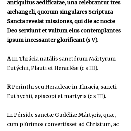
antiquitus aedificatae, una celebrantur tres
archangeli, quorum singulares Scriptura
Sancta revelat missiones, qui die ac nocte
Deo serviunt et vultum eius contemplantes
ipsum incessanter glorificant (s V).
A
In Thrácia natális sanctórum Mártyrum
Eutýchii, Plauti et Heracléæ (c s III).
R
Perinthi seu Heracleae in Thracia, sancti
Euthychii, episcopi et martyris (c s III).
In Pérside sanctæ Gudéliæ Mártyris, quæ,
cum plúrimos convertísset ad Christum, ac