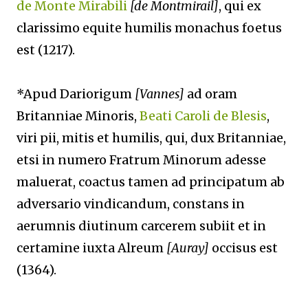
de Monte Mirabili
[de Montmirail]
, qui ex
clarissimo equite humilis monachus foetus
est (1217).
*Apud Dariorigum
[Vannes]
ad oram
Britanniae Minoris,
Beati Caroli de
Blesis
,
viri pii, mitis et humilis, qui, dux Britanniae,
etsi in numero Fratrum Minorum adesse
maluerat, coactus tamen ad principatum ab
adversario vindicandum, constans in
aerumnis diutinum carcerem subiit et in
certamine iuxta Alreum
[Auray]
occisus est
(1364).