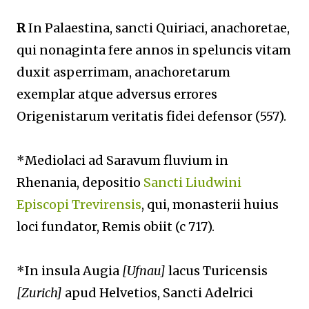
R
In Palaestina, sancti Quiriaci, anachoretae,
qui nonaginta fere annos in speluncis vitam
duxit asperrimam, anachoretarum
exemplar atque adversus errores
Origenistarum veritatis fidei defensor (557).
*Mediolaci ad Saravum fluvium in
Rhenania, depositio
Sancti
Liudwini
Episcopi Trevirensis
, qui, monasterii huius
loci fundator, Remis obiit (c 717).
*In insula Augia
[Ufnau]
lacus Turicensis
[Zurich]
apud Helvetios, Sancti Adelrici