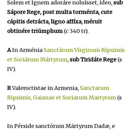
Solem et Ignem adoráre noluísset, ídeo,
sub
Sápore Rege, post multa torménta, cute
cápitis detrácta, ligno affíxa, méruit
obtinére triúmphum
(c 340 tr).
A
In Arménia
Sanctárum Vírginum Rípsimis
et Sociárum Mártyrum
,
sub Tiridáte Rege
(s
IV).
R
Valeroctistae in Armenia,
Sanctarum
Ripsimis, Gaianae et Sociarum Martyrum
(s
IV).
In Pérside sanctórum Mártyrum Dadæ, e