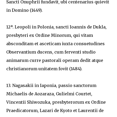
Sancti Onuphrii fundavit, ubi centenarius quievit
in Domino (1449).
12*. Leopoli in Polonia, sancti Ioannis de Dukla,
presbyteri ex Ordine Minorum, qui vitam
absconditam et asceticam iuxta consuetudines
Observantium ducens, cum ferventi studio
animarum curre pastorali operam dedit atque
christianorum unitatem fovit (1484).
13. Nagasakii in Iaponia, passio sanctorum
Michaelis de Aozaraza, Gulielmi Courtet,
Vincentii Shiwozuka, presbyterorum ex Ordine
Praedicatorum, Lazari de Kyoto et Laurentii de