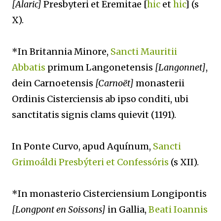
[Alaric]
Presbyteri et Eremitae [
hic
et
hic
] (s
X).
*In Britannia Minore,
Sancti Mauritii
Abbatis
primum Langonetensis
[Langonnet]
,
dein Carnoetensis
[Carnoët]
monasterii
Ordinis Cisterciensis ab ipso conditi, ubi
sanctitatis signis clams quievit (1191).
In Ponte Curvo, apud Aquínum,
Sancti
Grimoáldi Presbýteri et Confessóris
(s XII).
*In monasterio Cisterciensium Longipontis
[Longpont en Soissons]
in Gallia,
Beati Ioannis