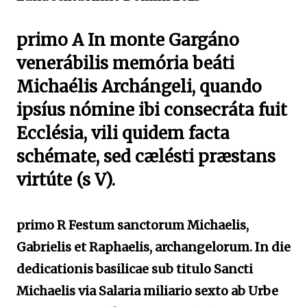
primo A In monte Gargáno
venerábilis memória beáti
Michaélis Archángeli, quando
ipsíus nómine ibi consecráta fuit
Ecclésia, vili quidem facta
schémate, sed cælésti præstans
virtúte (s V).
primo R Festum sanctorum Michaelis,
Gabrielis et Raphaelis, archangelorum. In die
dedicationis basilicae sub titulo Sancti
Michaelis via Salaria miliario sexto ab Urbe