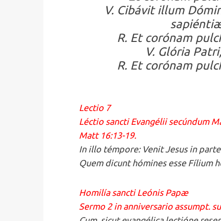
V. Cibávit illum Dómi
sapiéntiæ
R. Et corónam pulch
V. Glória Patri,
R. Et corónam pulch
Lectio 7
Léctio sancti Evangélii secúndum 
Matt 16:13-19.
In illo témpore: Venit Jesus in part
Quem dicunt hómines esse Fílium hó
Homilía sancti Leónis Papæ
Sermo 2 in anniversario assumpt. 
Cum, sicut evangélica lectióne res