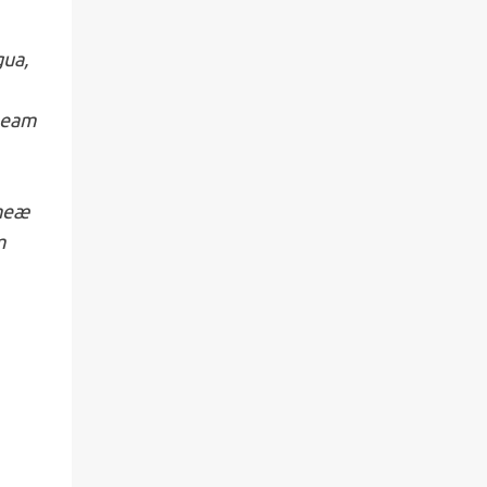
gua,
s eam
 meæ
m