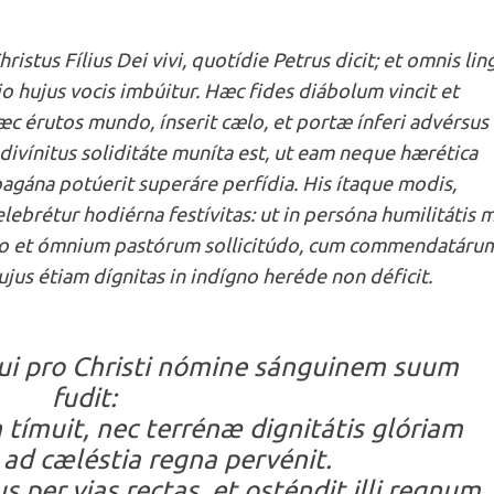
ristus Fílius Dei vivi, quotídie Petrus dicit; et omnis lin
 hujus vocis imbúitur. Hæc fides diábolum vincit et
Hæc érutos mundo, ínserit cælo, et portæ ínferi advérsu
ivínitus soliditáte muníta est, ut eam neque hærética
gána potúerit superáre perfídia. His ítaque modis,
elebrétur hodiérna festívitas: ut in persóna humilitátis
in quo et ómnium pastórum sollicitúdo, cum commendatáru
ujus étiam dígnitas in indígno heréde non déficit.
 qui pro Christi nómine sánguinem suum
fudit:
tímuit, nec terrénæ dignitátis glóriam
 ad cæléstia regna pervénit.
 per vias rectas, et osténdit illi regnum