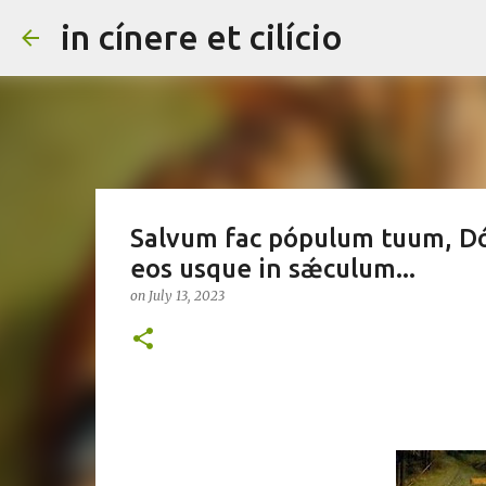
in cínere et cilício
Salvum fac pópulum tuum, Dó
eos usque in sǽculum...
on
July 13, 2023