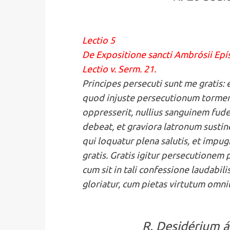
Lectio 5
De Expositione sancti Ambrósii Ep
Lectio v. Serm. 21.
Principes persecuti sunt me gratis: 
quod injuste persecutionum tormenta
oppresserit, nullius sanguinem fuder
debeat, et graviora latronum sustine
qui loquatur plena salutis, et impug
gratis. Gratis igitur persecutionem 
cum sit in tali confessione laudabil
gloriatur, cum pietas virtutum omn
R. Desidérium á