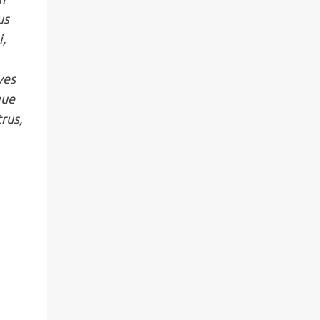
us
,
ves
que
rus,