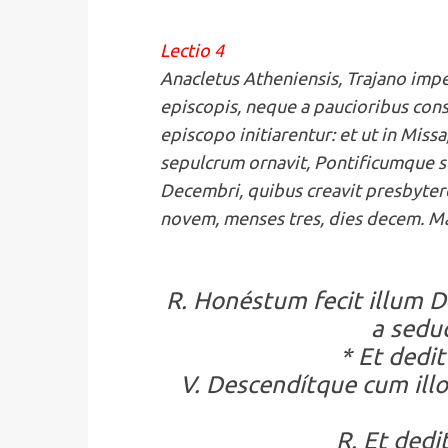
Lectio 4
Anacletus Atheniensis, Trajano imper
episcopis, neque a paucioribus conse
episcopo initiarentur: et ut in Mis
sepulcrum ornavit, Pontificumque s
Decembri, quibus creavit presbytero
novem, menses tres, dies decem. Mar
R. Honéstum fecit illum D
a seduc
* Et dedit
V. Descendítque cum illo 
R. Et dedi