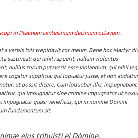
íscopi in Psalmum centesimum decimum octavum.
et a verbis tuis trepidavit cor meum. Bene hoc Martyr dic
 sustineat: qui nihil rapuerit, nullum violentus
it, nullius torum putaverit esse violandum: qui nihil leg
re cogatur supplicia: qui loquatur juste, et non audiatur
netur: ut possit dicere, Cum loquebar illis, impugnaban
patitur, qui impugnatur sine crimine impugnatur ut noxiu
is: impugnatur quasi veneficus, qui in nomine Domini
ium fundamentum sit.
nimæ ejus tribuísti ei Dómine,