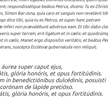
ent; respondissétque beátus Petrus, dicens: Tu es Christ
es, Simon Bar-Jona, quia caro et sanguis non revelávit tibi
ego dico tibi, quia tu es Petrus, et super hanc petram
 ínferi non prævalébunt advérsus eam. Et tibi dabo cla
ris super terram, erit ligátum et in cælis: et quodcúm
t in cælis. Manet ergo disposítio veritátis, et beátus Pet
érans, suscépta Ecclésiæ gubernácula non relíquit.
 áurea super caput ejus,
is, glória honóris, et opus fortitúdinis.
 in benedictiónibus dulcédinis, posuísti
s corónam de lápide pretióso.
tis, glória honóris, et opus fortitúdinis.