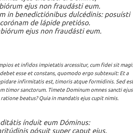
abiórum ejus non fraudásti eum.
 in benedictiónibus dulcédinis: posuísti
s corónam de lápide pretióso.
abiórum ejus non fraudásti eum.
pios et infidos impietatis arcessitur, cum fidei sit magis
 debet esse et constans, quomodo ergo subtexuit: Et a
pidare infirmitatis est, timoris atque formidinis. Sed es
iam timor sanctorum. Timete Dominum omnes sancti ejus:
ratione beatus? Quia in mandatis ejus cupit nimis.
nditátis índuit eum Dóminus:
ritúdinis pósuit super caput ejus.