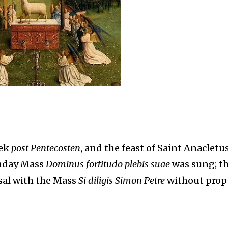
eek
post Pentecosten
, and the feast of Saint Anacletus
unday Mass
Dominus fortitudo plebis suae
was sung; t
sal with the Mass
Si diligis Simon Petre
without prop