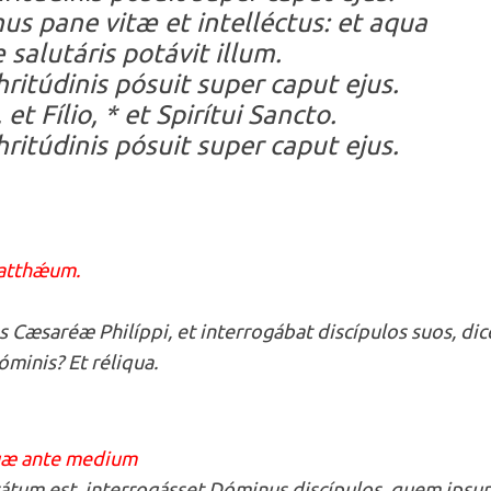
nus pane vitæ et intelléctus: et aqua
 salutáris potávit illum.
ritúdinis pósuit super caput ejus.
 et Fílio, * et Spirítui Sancto.
ritúdinis pósuit super caput ejus.
Matthǽum.
es Cæsaréæ Philíppi, et interrogábat discípulos suos, dic
minis? Et réliqua.
suæ ante medium
erátum est, interrogásset Dóminus discípulos, quem ipsu