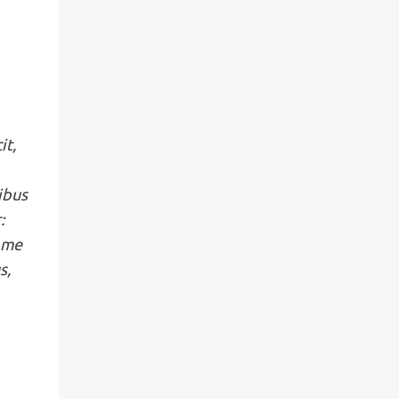
it,
ibus
:
t me
s,