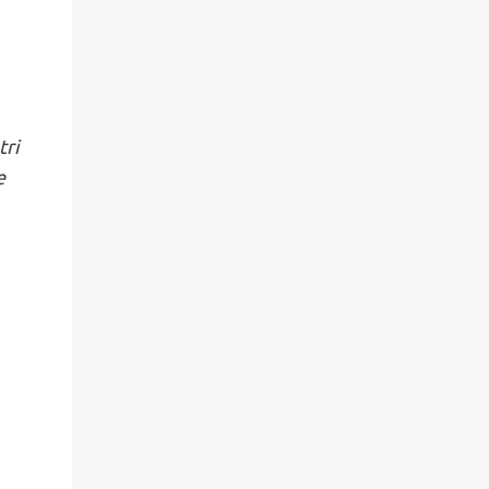
tri
e