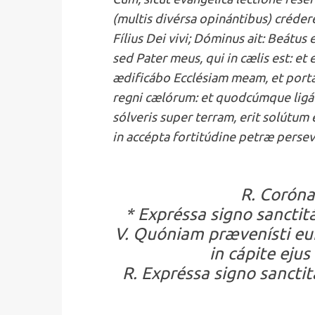
(multis divérsa opinántibus) créder
Fílius Dei vivi; Dóminus ait: Beátus 
sed Pater meus, qui in cælis est: et 
ædificábo Ecclésiam meam, et portæ
regni cælórum: et quodcúmque ligáve
sólveris super terram, erit solútum e
in accépta fortitúdine petræ persev
R. Coróna
* Expréssa signo sanctitát
V. Quóniam prævenísti eum
in cápite eju
R. Expréssa signo sanctitá