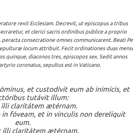
atore rexit Ecclesiam. Decrevit, ut episcopus a tribus
craretur, et clerici sacris ordinibus publice a proprio
sa, peracta consecratione omnes communicarent. Beati Pe
epulturæ locum attribuit. Fecit ordinationes duas mens
s quinque, diaconos tres, episcopos sex. Sedit annos
tyrio coronatus, sepultus est in Vaticano.
óminus, et custodívit eum ab inimícis, et
tóribus tutávit illum:
 illi claritátem ætérnam.
in fóveam, et in vínculis non derelíquit
eum.
t illi claritátem ætérnam.