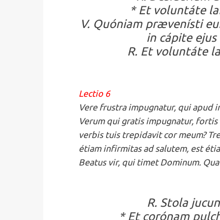
* Et voluntáte l
V. Quóniam prævenísti eum
in cápite eju
R. Et voluntáte l
Lectio 6
Vere frustra impugnatur, qui apud im
Verum qui gratis impugnatur, fortis
verbis tuis trepidavit cor meum? Tre
étiam infirmitas ad salutem, est ét
Beatus vir, qui timet Dominum. Qua 
R. Stola jucu
* Et corónam pulch