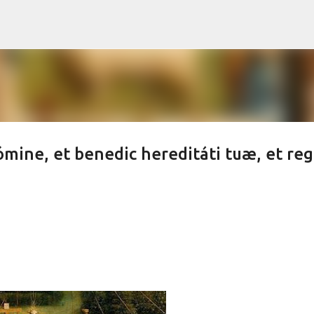
Skip to main content
mine, et benedic hereditáti tuæ, et re