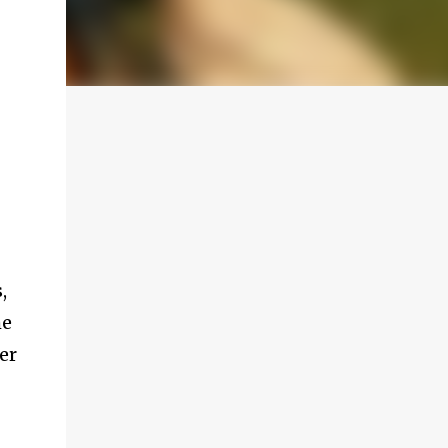
,
he
er