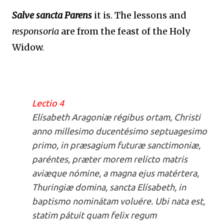
Salve sancta Parens
it is. The lessons and
responsoria
are from the feast of the Holy
Widow.
Lectio 4
Elísabeth Aragoniæ régibus ortam, Christi
anno millesimo ducentésimo septuagesimo
primo, in præsagium futuræ sanctimoniæ,
paréntes, præter morem relícto matris
aviæque nómine, a magna ejus matértera,
Thuringiæ domina, sancta Elísabeth, in
baptismo nominátam voluére. Ubi nata est,
statim pátuit quam felix regum