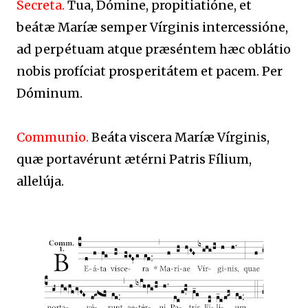
Secreta.
Tua, Dómine, propitiatióne, et
beátæ Maríæ semper Vírginis intercessióne,
ad perpétuam atque præséntem hæc oblátio
nobis profíciat prosperitátem et pacem. Per
Dóminum.
Communio.
Beáta viscera Maríæ Vírginis,
quæ portavérunt ætérni Patris Fílium,
allelúja.