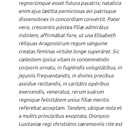
regnorúmque esset futura pacatrix; natalícia
enim ejus lætítia perniciosas ávi patrisque
dissensiónes in concordiam convértit. Pater
vero, crescentis póstea fíliæ admirátus
índolem, affirmábat fore, ut una Elísabeth
réliquas Aragoniórum regum sánguine
creatas feminas virtúte longe superáret. Sic
cælestem ipsíus vitam in contemnéndo
corporis ornatu, in fugiéndis voluptátibus, in
jejuniis frequentandis, in divinis precibus
assidue recitandis, in caritátis opéribus
exercendis, veneratus, rerum suárum
regnique felicitátem uníus fíliæ meritis
referebat acceptam. Tandem, ubíque nota et
a multis princípibus exoptata, Dionysio
Lusitaniæ regi christiánis cæremoniis rite est