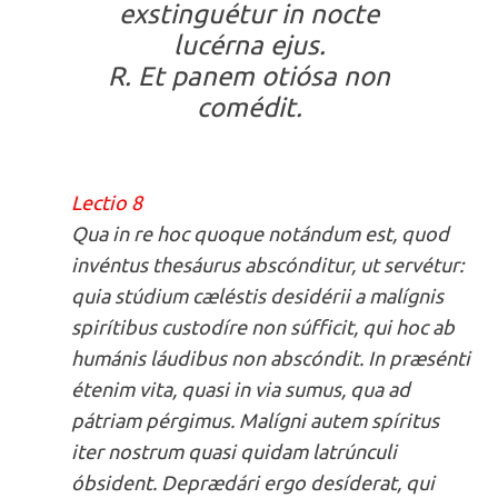
exstinguétur in nocte
lucérna ejus.
R. Et panem otiósa non
comédit.
Lectio 8
Qua in re hoc quoque notándum est, quod
invéntus thesáurus abscónditur, ut servétur:
quia stúdium cæléstis desidérii a malígnis
spirítibus custodíre non súfficit, qui hoc ab
humánis láudibus non abscóndit. In præsénti
étenim vita, quasi in via sumus, qua ad
pátriam pérgimus. Malígni autem spíritus
iter nostrum quasi quidam latrúnculi
óbsident. Deprædári ergo desíderat, qui