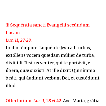
✠ Sequéntia sancti Evangélii secúndum
Lucam
Luc. 11, 27-28.
In illo témpore: Loquénte Jesu ad turbas,
extóllens vocem quædam múlier de turba,
dixit illi: Beátus venter, qui te portávit, et
úbera, quæ suxísti. At ille dixit: Quinímmo
beáti, qui áudiunt verbum Dei, et custódiunt
illud.
Offertorium.
Luc. 1, 28 et 42.
Ave, María, grátia