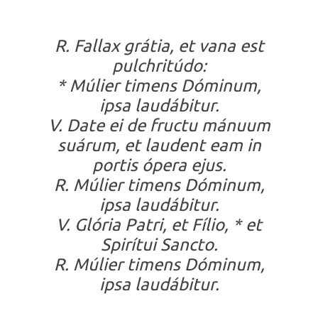
R. Fallax grátia, et vana est
pulchritúdo:
* Múlier timens Dóminum,
ipsa laudábitur.
V. Date ei de fructu mánuum
suárum, et laudent eam in
portis ópera ejus.
R. Múlier timens Dóminum,
ipsa laudábitur.
V. Glória Patri, et Fílio, * et
Spirítui Sancto.
R. Múlier timens Dóminum,
ipsa laudábitur.