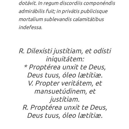
dotávit. In regum discordiis componéndis
admirábilis fuit; in privátis publicisque
mortalium sublevandis calamitátibus
indefessa.
R. Dilexísti justítiam, et odísti
iniquitátem:
* Proptérea unxit te Deus,
Deus tuus, óleo lætítiæ.
V. Propter veritátem, et
mansuetúdinem, et
justítiam.
R. Proptérea unxit te Deus,
Deus tuus, óleo lætítiæ.