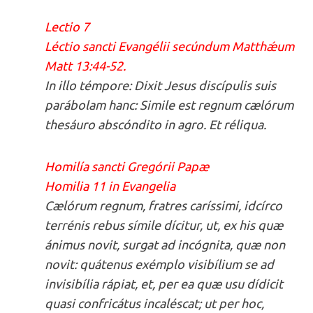
Lectio 7
Léctio sancti Evangélii secúndum Matthǽum
Matt 13:44-52.
In illo témpore: Dixit Jesus discípulis suis
parábolam hanc: Simile est regnum cælórum
thesáuro abscóndito in agro. Et réliqua.
Homilía sancti Gregórii Papæ
Homilia 11 in Evangelia
Cælórum regnum, fratres caríssimi, idcírco
terrénis rebus símile dícitur, ut, ex his quæ
ánimus novit, surgat ad incógnita, quæ non
novit: quátenus exémplo visibílium se ad
invisibília rápiat, et, per ea quæ usu dídicit
quasi confricátus incaléscat; ut per hoc,