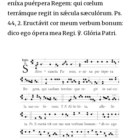
eníxa puérpera Regem: qui cœlum
terrámque regit in sǽcula sæculórum. Ps.
44, 2. Eructávit cor meum verbum bonum:
dico ego ópera mea Regi. ℣. Glória Patri.