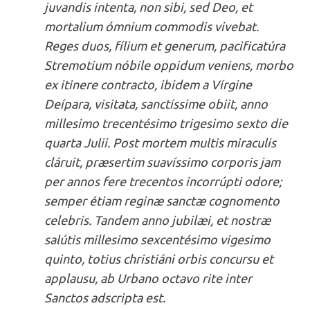
juvandis intenta, non sibi, sed Deo, et
mortalium ómnium commodis vivebat.
Reges duos, fílium et generum, pacificatúra
Stremotium nóbile oppidum veniens, morbo
ex itinere contracto, ibidem a Vírgine
Deípara, visitata, sanctíssime obiit, anno
millesimo trecentésimo trigesimo sexto die
quarta Julii. Post mortem multis miraculis
cláruit, præsertim suavíssimo corporis jam
per annos fere trecentos incorrúpti odore;
semper étiam reginæ sanctæ cognomento
celebris. Tandem anno jubilæi, et nostræ
salútis millesimo sexcentésimo vigesimo
quinto, totius christiáni orbis concursu et
applausu, ab Urbano octavo rite inter
Sanctos adscripta est.