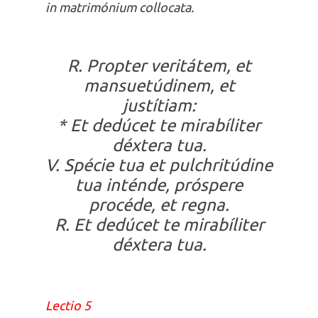
in matrimónium collocata.
R. Propter veritátem, et
mansuetúdinem, et
justítiam:
* Et dedúcet te mirabíliter
déxtera tua.
V. Spécie tua et pulchritúdine
tua inténde, próspere
procéde, et regna.
R. Et dedúcet te mirabíliter
déxtera tua.
Lectio 5