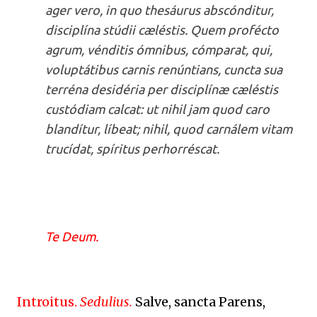
ager vero, in quo thesáurus abscónditur,
disciplína stúdii cæléstis. Quem profécto
agrum, vénditis ómnibus, cómparat, qui,
voluptátibus carnis renúntians, cuncta sua
terréna desidéria per disciplínæ cæléstis
custódiam calcat: ut nihil jam quod caro
blandítur, líbeat; nihil, quod carnálem vitam
trucídat, spíritus perhorréscat.
Te Deum.
Introitus.
Sedulius.
Salve, sancta Parens,