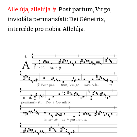
Allelúja, allelúja. ℣.
Post partum, Virgo,
invioláta permansísti: Dei Génetrix,
intercéde pro nobis. Allelúja.