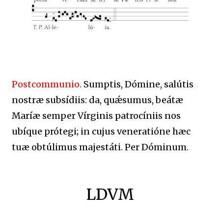
Postcommunio.
Sumptis, Dómine, salútis
nostræ subsídiis: da, quǽsumus, beátæ
Maríæ semper Vírginis patrocíniis nos
ubíque prótegi; in cujus veneratióne hæc
tuæ obtúlimus majestáti. Per Dóminum.
LDVM