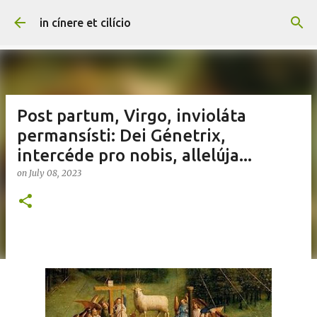
Skip to main content
in cínere et cilício
Post partum, Virgo, invioláta
permansísti: Dei Génetrix,
intercéde pro nobis, allelúja...
on
July 08, 2023