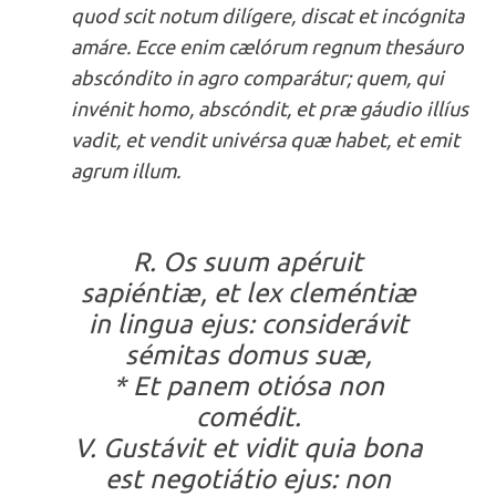
quod scit notum dilígere, discat et incógnita
amáre. Ecce enim cælórum regnum thesáuro
abscóndito in agro comparátur; quem, qui
invénit homo, abscóndit, et præ gáudio illíus
vadit, et vendit univérsa quæ habet, et emit
agrum illum.
R. Os suum apéruit
sapiéntiæ, et lex cleméntiæ
in lingua ejus: considerávit
sémitas domus suæ,
* Et panem otiósa non
comédit.
V. Gustávit et vidit quia bona
est negotiátio ejus: non