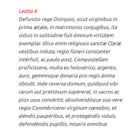
Lectio 6
Defuncto rege Dionysio, sicut virgínibus in
prima ætate, in matrimonio conjugibus, ita
viduis in solitúdine fuit ómnium virtútem
exemplar. Illico enim religiosis sanctæ Claræ
vestibus induta, regio fúneri constanter
intérfuit, ac paulo post, Compostellam
proficiscens, multa ex holosérico, argénto,
auro, gemmisque donaria pro regis ánima
óbtulit. Inde reversa domum, quidquid sibi
carum aut pretiósum supérerat, in sacros ac
pios usus convértit; absolvendóque suo vere
regio Conimbricénsi vírginum cœnobio, et
aléndis paupéribus, et protegéndis viduis,
defendéndis pupillis, miseris omnibus