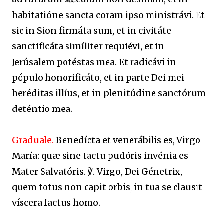
habitatióne sancta coram ipso ministrávi. Et
sic in Sion firmáta sum, et in civitáte
sanctificáta simíliter requiévi, et in
Jerúsalem potéstas mea. Et radicávi in
pópulo honorificáto, et in parte Dei mei
heréditas illíus, et in plenitúdine sanctórum
deténtio mea.
Graduale.
Benedícta et venerábilis es, Virgo
María: quæ sine tactu pudóris invénia es
Mater Salvatóris. ℣. Virgo, Dei Génetrix,
quem totus non capit orbis, in tua se clausit
víscera factus homo.