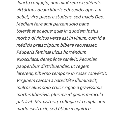
Juncta conjugio, non minórem excoléndis
virtútibus quam liberis educandis operam
dabat, viro placere studens, sed magis Deo.
Mediam fere anni partem solo pane
tolerábat et aqua; quæ in quodam ipsíus
morbo divinitus versa est in vinum, cum id a
médicis præscriptum bíbere recusasset.
Páuperis feminæ ulcus horréndum
exosculata, derepénte sanávit. Pecunias
paupéribus distribuendas, ut regem
latérent, hiberno témpore in rosas convértit.
Vírginem cæcam a nativitáte illuminávit;
multos alios solo crucis signo a gravíssimis
morbis liberávit; plurima id genus miracula
patrávit. Monasteria, collegia et templa non
modo exstruxit, sed étiam magnifice