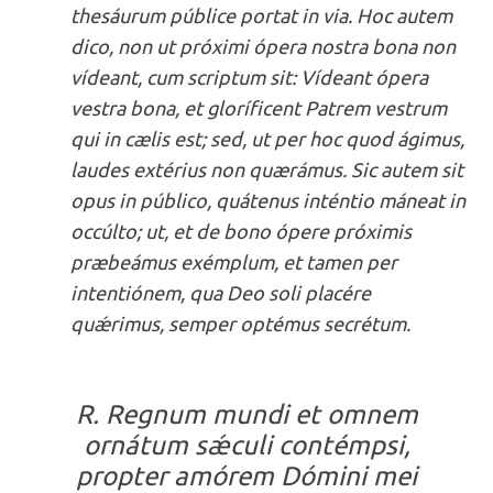
thesáurum públice portat in via. Hoc autem
dico, non ut próximi ópera nostra bona non
vídeant, cum scriptum sit: Vídeant ópera
vestra bona, et gloríficent Patrem vestrum
qui in cælis est; sed, ut per hoc quod ágimus,
laudes extérius non quærámus. Sic autem sit
opus in público, quátenus inténtio máneat in
occúlto; ut, et de bono ópere próximis
præbeámus exémplum, et tamen per
intentiónem, qua Deo soli placére
quǽrimus, semper optémus secrétum.
R. Regnum mundi et omnem
ornátum sǽculi contémpsi,
propter amórem Dómini mei