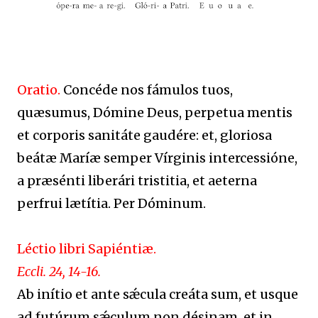
Oratio.
Concéde nos fámulos tuos,
quæsumus, Dómine Deus, perpetua mentis
et corporis sanitáte gaudére: et, gloriosa
beátæ Maríæ semper Vírginis intercessióne,
a præsénti liberári tristitia, et aeterna
perfrui lætítia. Per Dóminum.
Léctio libri Sapiéntiæ.
Eccli. 24, 14-16.
Ab inítio et ante sǽcula creáta sum, et usque
ad futúrum sǽculum non désinam, et in