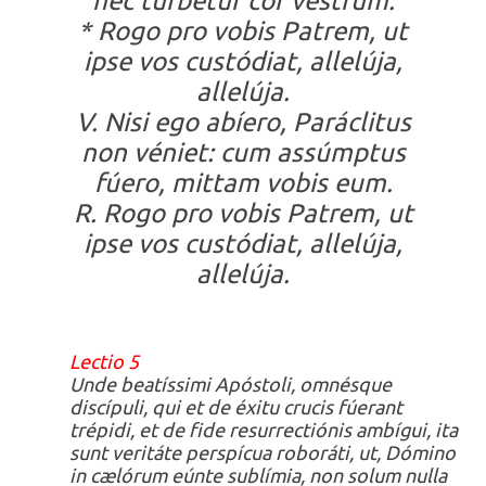
nec turbétur cor vestrum:
* Rogo pro vobis Patrem, ut
ipse vos custódiat, allelúja,
allelúja.
V. Nisi ego abíero, Paráclitus
non véniet: cum assúmptus
fúero, mittam vobis eum.
R. Rogo pro vobis Patrem, ut
ipse vos custódiat, allelúja,
allelúja.
Lectio 5
Unde beatíssimi Apóstoli, omnésque
discípuli, qui et de éxitu crucis fúerant
trépidi, et de fide resurrectiónis ambígui, ita
sunt veritáte perspícua roboráti, ut, Dómino
in cælórum eúnte sublímia, non solum nulla