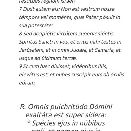
restítues regnum Israël?
7 Dixit autem eis: Non est vestrum nosse
témpora vel moménta, quæ Pater pósuit in
sua potestáte:
8 Sed accipiétis virtútem superveniéntis
Spíritus Sancti in vos, et éritis mihi testes in
Jerúsalem, et in omni Judǽa, et Samaría, et
usque ad últimum terræ.
9 Et cum hæc dixísset, vidéntibus illis,
elevátus est: et nubes suscépit eum ab óculis
eórum.
R. Omnis pulchritúdo Dómini
exaltáta est super sídera:
* Spécies ejus in núbibus