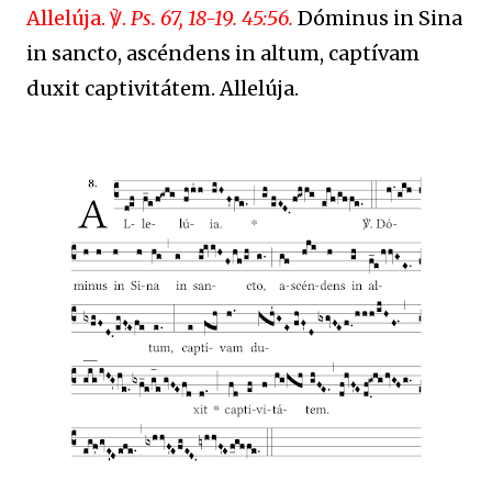
Allelúja. ℣.
Ps. 67, 18-19. 45:56.
Dóminus in Sina
in sancto, ascéndens in altum, captívam
duxit captivitátem. Allelúja.