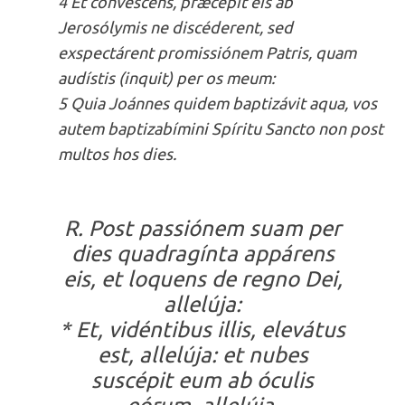
4 Et convéscens, præcépit eis ab
Jerosólymis ne discéderent, sed
exspectárent promissiónem Patris, quam
audístis (inquit) per os meum:
5 Quia Joánnes quidem baptizávit aqua, vos
autem baptizabímini Spíritu Sancto non post
multos hos dies.
R. Post passiónem suam per
dies quadragínta appárens
eis, et loquens de regno Dei,
allelúja:
* Et, vidéntibus illis, elevátus
est, allelúja: et nubes
suscépit eum ab óculis