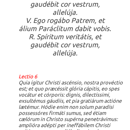
gaudébit cor vestrum,
allelúja.
V. Ego rogábo Patrem, et
álium Paráclitum dabit vobis.
R. Spíritum veritátis, et
gaudébit cor vestrum,
allelúja.
Lectio 6
Quia ígitur Christi ascénsio, nostra provéctio
est; et quo præcéssit glória cápitis, eo spes
vocátur et córporis: dignis, dilectíssimi,
exsultémus gáudiis, et pia gratiárum actióne
lætémur. Hódie enim non solum paradísi
possessóres firmáti sumus, sed étiam
cælórum in Christo supérna penetrávimus:
amplióra adépti per ineffábilem Christi