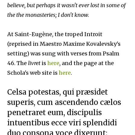
believe, but perhaps it wasn't ever lost in some of
the the monasteries; I don't know.
At Saint-Eugène,
the troped Introit
(reprised in Maestro Maxime Kovalevsky's
setting) was sung with verses from Psalm
46. The
livret
is
here
, and the page at the
Schola's web site is
here
.
Celsa potestas, qui præsidet
superis, cum ascendendo cælos
penetraret eum, discipulis
intuentibus ecce viri splendidi
duo consona voce dixerunt: