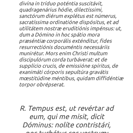
divína in tríduo poténtia suscitávit,
quadragenárius hódie, dilectíssimi,
sanctórum diérum explétus est númerus,
sacratíssima ordinatióne dispósitus, et ad
utilitátem nostræ eruditiónis impénsus: ut,
dum a Dómino in hoc spátio mora
præséntiæ corporális exténditur, fides
resurrectiónis documéntis necessáriis
munirétur. Mors enim Christi multum
discipulórum corda turbáverat: et de
supplício crucis, de emissióne spíritus, de
exanimáti córporis sepultúra gravátis
mœstitúdine méntibus, quidam diffidéntiæ
torpor obrépserat.
R. Tempus est, ut revértar ad
eum, qui me misit, dicit
Dóminus: nolíte contristári,