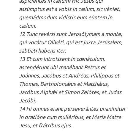
aspiciéntes in cælum? Hic Jesus qui
assúmptus est a vobis in cælum, sic véniet,
quemádmodum vidístis eum eúntem in
cælum.
12 Tunc revérsi sunt Jerosólymam a monte,
qui vocátur Olivéti, qui est juxta Jerúsalem,
sábbati habens iter.
13 Et cum introíssent in cœnáculum,
ascendérunt ubi manébant Petrus et
Joánnes, Jacóbus et Andréas, Philíppus et
Thomas, Bartholomǽus et Matthǽus,
Jacóbus Alphǽi et Simon Zelótes, et Judas
Jacóbi.
14 Hi omnes erant perseverántes unanímiter
in oratióne cum muliéribus, et María Matre
Jesu, et frátribus ejus.