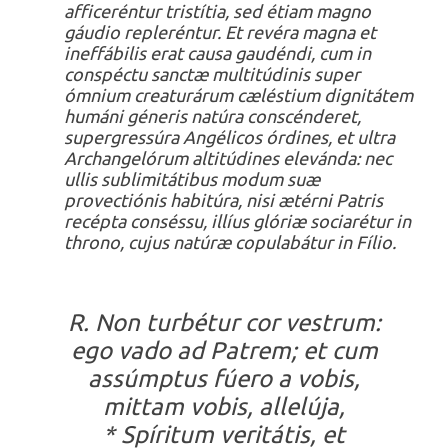
afficeréntur tristítia, sed étiam magno
gáudio repleréntur. Et revéra magna et
ineffábilis erat causa gaudéndi, cum in
conspéctu sanctæ multitúdinis super
ómnium creaturárum cæléstium dignitátem
humáni géneris natúra conscénderet,
supergressúra Angélicos órdines, et ultra
Archangelórum altitúdines elevánda: nec
ullis sublimitátibus modum suæ
provectiónis habitúra, nisi ætérni Patris
recépta conséssu, illíus glóriæ sociarétur in
throno, cujus natúræ copulabátur in Fílio.
R. Non turbétur cor vestrum:
ego vado ad Patrem; et cum
assúmptus fúero a vobis,
mittam vobis, allelúja,
* Spíritum veritátis, et