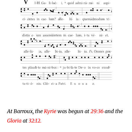
At Barroux, the
Kyrie
was begun at
29:36
and the
Gloria
at
32:12.