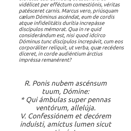
vidélicet per efféctum comestiónis, véritas
patésceret carnis. Marcus vero, priúsquam
cælum Dóminus ascéndat, eum de cordis
atque infidelitátis durítia increpásse
discípulos mémorat. Qua in re quid
considerándum est, nisi quod idcírco
Dóminus tunc discípulos increpávit, cum eos
corporáliter relíquit, ut verba, quæ recédens
díceret, in corde audiéntium árctius
impréssa remanérent?
R. Ponis nubem ascénsum
tuum, Dómine:
* Qui ámbulas super pennas
ventórum, allelúja.
V. Confessiónem et decórem
induísti, amíctus lumen sicut