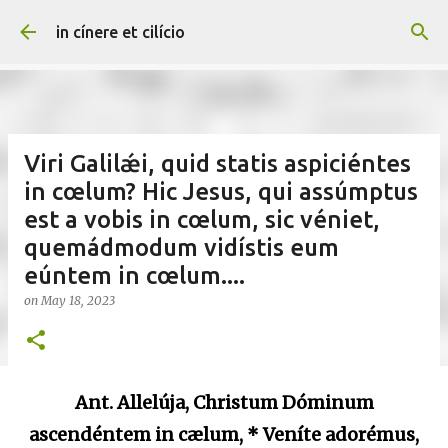
Skip to main content
in cínere et cilício
Viri Galilǽi, quid statis aspiciéntes
in cœlum? Hic Jesus, qui assúmptus
est a vobis in cœlum, sic véniet,
quemádmodum vidístis eum
eúntem in cœlum....
on
May 18, 2023
Ant. Allelúja, Christum Dóminum
ascendéntem in cælum, * Veníte adorémus,