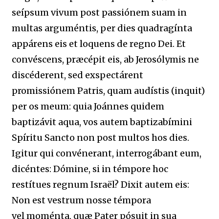
seípsum vivum post passiónem suam in
multas arguméntis, per dies quadragínta
appárens eis et loquens de regno Dei. Et
convéscens, præcépit eis, ab Jerosólymis ne
discéderent, sed exspectárent
promissiónem Patris, quam audístis (inquit)
per os meum: quia Joánnes quidem
baptizávit aqua, vos autem baptizabímini
Spíritu Sancto non post multos hos dies.
Igitur qui convénerant, interrogábant eum,
dicéntes: Dómine, si in témpore hoc
restítues regnum Israël? Dixit autem eis:
Non est vestrum nosse témpora
vel moménta, quæ Pater pósuit in sua