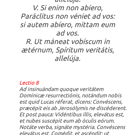
V. Si enim non abíero,
Paráclitus non véniet ad vos:
si autem abíero, mittam eum
ad vos.
R. Ut máneat vobíscum in
ætérnum, Spíritum veritátis,
allelúja.
Lectio 8
Ad insinuándam quoque veritátem
Domínicæ resurrectiónis, notándum nobis
est quid Lucas réferat, dicens: Convéscens,
præcépit eis ab Jerosólymis ne discéderent.
Et post pauca: Vidéntibus illis, elevátus est,
et nubes suscépit eum ab óculis eórum.
Notáte verba, signáte mystéria. Convéscens
elevátus est. Comédit, et ascéndit: ut