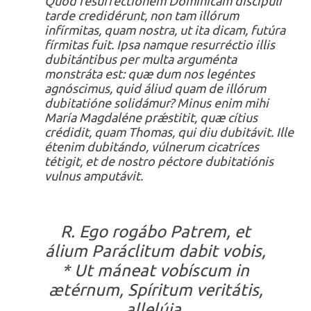
Quod resurrectiónem Domínicam discípuli
tarde credidérunt, non tam illórum
infírmitas, quam nostra, ut ita dicam, futúra
fírmitas fuit. Ipsa namque resurréctio illis
dubitántibus per multa arguménta
monstráta est: quæ dum nos legéntes
agnóscimus, quid áliud quam de illórum
dubitatióne solidámur? Minus enim mihi
María Magdaléne prǽstitit, quæ cítius
crédidit, quam Thomas, qui diu dubitávit. Ille
étenim dubitándo, vúlnerum cicatríces
tétigit, et de nostro péctore dubitatiónis
vulnus amputávit.
R. Ego rogábo Patrem, et
álium Paráclitum dabit vobis,
* Ut máneat vobíscum in
ætérnum, Spíritum veritátis,
allelúja.