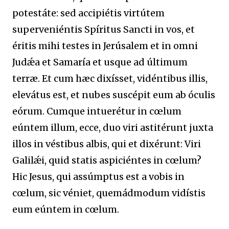
potestáte: sed accipiétis virtútem
superveniéntis Spíritus Sancti in vos, et
éritis mihi testes in Jerúsalem et in omni
Judǽa et Samaría et usque ad últimum
terræ. Et cum hæc dixísset, vidéntibus illis,
elevátus est, et nubes suscépit eum ab óculis
eórum. Cumque intuerétur in cœlum
eúntem illum, ecce, duo viri astitérunt juxta
illos in véstibus albis, qui et dixérunt: Viri
Galilǽi, quid statis aspiciéntes in cœlum?
Hic Jesus, qui assúmptus est a vobis in
cœlum, sic véniet, quemádmodum vidístis
eum eúntem in cœlum.