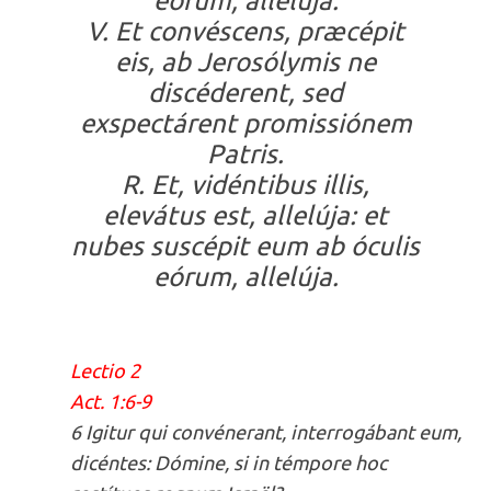
eórum, allelúja.
V. Et convéscens, præcépit
eis, ab Jerosólymis ne
discéderent, sed
exspectárent promissiónem
Patris.
R. Et, vidéntibus illis,
elevátus est, allelúja: et
nubes suscépit eum ab óculis
eórum, allelúja.
Lectio 2
Act. 1:6-9
6 Igitur qui convénerant, interrogábant eum,
dicéntes: Dómine, si in témpore hoc