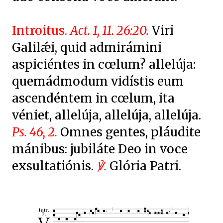
Introitus.
Act. 1, 11. 26:20.
Viri
Galilǽi, quid admirámini
aspiciéntes in cœlum? allelúja:
quemádmodum vidístis eum
ascendéntem in cœlum, ita
véniet, allelúja, allelúja, allelúja.
Ps. 46, 2.
Omnes gentes, pláudite
mánibus: jubiláte Deo in voce
exsultatiónis.
℣.
Glória Patri.