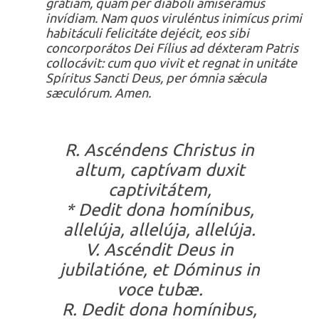
grátiam, quam per diáboli amiserámus
invídiam. Nam quos viruléntus inimícus primi
habitáculi felicitáte dejécit, eos sibi
concorporátos Dei Fílius ad déxteram Patris
collocávit: cum quo vivit et regnat in unitáte
Spíritus Sancti Deus, per ómnia sǽcula
sæculórum. Amen.
R. Ascéndens Christus in
altum, captívam duxit
captivitátem,
* Dedit dona homínibus,
allelúja, allelúja, allelúja.
V. Ascéndit Deus in
jubilatióne, et Dóminus in
voce tubæ.
R. Dedit dona homínibus,