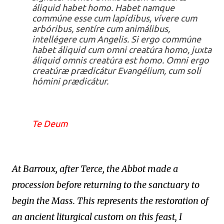
áliquid habet homo. Habet namque
commúne esse cum lapídibus, vívere cum
arbóribus, sentíre cum animálibus,
intellégere cum Angelis. Si ergo commúne
habet áliquid cum omni creatúra homo, juxta
áliquid omnis creatúra est homo. Omni ergo
creatúræ prædicátur Evangélium, cum soli
hómini prædicátur.
Te Deum
At Barroux, after Terce, the Abbot made a
procession before returning to the sanctuary to
begin the Mass. This represents the restoration of
an ancient liturgical custom on this feast, I