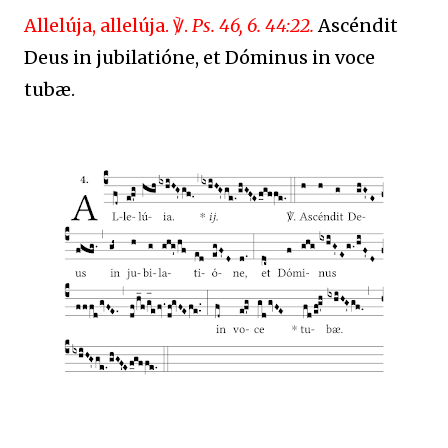
Allelúja, allelúja. ℣.
Ps. 46, 6. 44:22.
Ascéndit
Deus in jubilatióne, et Dóminus in voce
tubæ.