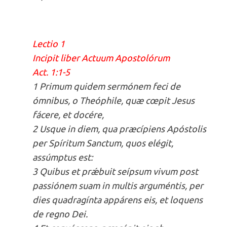
Lectio 1
Incipit liber Actuum Apostolórum
Act. 1:1-5
1 Primum quidem sermónem feci de
ómnibus, o Theóphile, quæ cœpit Jesus
fácere, et docére,
2 Usque in diem, qua præcípiens Apóstolis
per Spíritum Sanctum, quos elégit,
assúmptus est:
3 Quibus et prǽbuit seípsum vivum post
passiónem suam in multis arguméntis, per
dies quadragínta appárens eis, et loquens
de regno Dei.