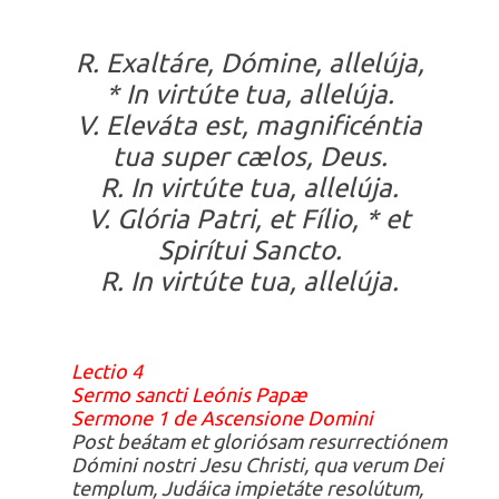
R. Exaltáre, Dómine, allelúja,
* In virtúte tua, allelúja.
V. Eleváta est, magnificéntia
tua super cælos, Deus.
R. In virtúte tua, allelúja.
V. Glória Patri, et Fílio, * et
Spirítui Sancto.
R. In virtúte tua, allelúja.
Lectio 4
Sermo sancti Leónis Papæ
Sermone 1 de Ascensione Domini
Post beátam et gloriósam resurrectiónem
Dómini nostri Jesu Christi, qua verum Dei
templum, Judáica impietáte resolútum,