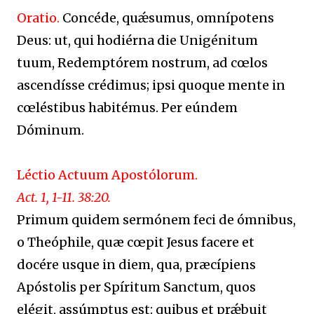
Oratio.
Concéde, quǽsumus, omnípotens
Deus: ut, qui hodiérna die Unigénitum
tuum, Redemptórem nostrum, ad cœlos
ascendísse crédimus; ipsi quoque mente in
cœléstibus habitémus. Per eúndem
Dóminum.
Léctio Actuum Apostólorum.
Act. 1, 1-11. 38:20.
Primum quidem sermónem feci de ómnibus,
o Theóphile, quæ cœpit Jesus facere et
docére usque in diem, qua, præcípiens
Apóstolis per Spíritum Sanctum, quos
elégit, assúmptus est: quibus et prǽbuit