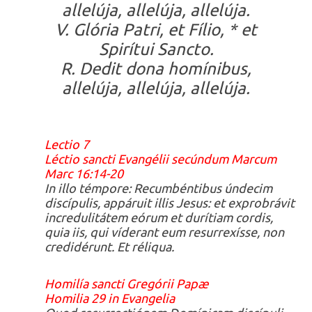
allelúja, allelúja, allelúja.
V. Glória Patri, et Fílio, * et
Spirítui Sancto.
R. Dedit dona homínibus,
allelúja, allelúja, allelúja.
Lectio 7
Léctio sancti Evangélii secúndum Marcum
Marc 16:14-20
In illo témpore: Recumbéntibus úndecim
discípulis, appáruit illis Jesus: et exprobrávit
incredulitátem eórum et durítiam cordis,
quia iis, qui víderant eum resurrexísse, non
credidérunt. Et réliqua.
Homilía sancti Gregórii Papæ
Homilia 29 in Evangelia