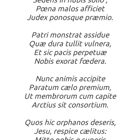
Pœna malos afficiet
Judex ponosque præmio.
Patri monstrat assidue
Quæ dura tullit vulnera,
Et sic pacis perpetuæ
Nobis exorat fœdera.
Nunc animis accipite
Paratum cælo premium,
Ut membrorum cum capite
Arctius sit consortium.
Quos hic orphanos deseris,
Jesu, respice cælitus:
Mitte nobis e superis