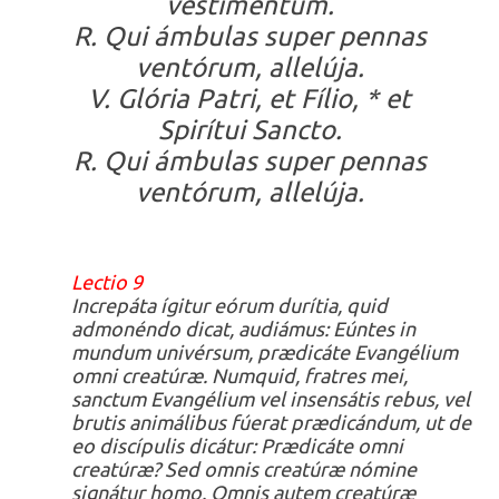
vestiméntum.
R. Qui ámbulas super pennas
ventórum, allelúja.
V. Glória Patri, et Fílio, * et
Spirítui Sancto.
R. Qui ámbulas super pennas
ventórum, allelúja.
Lectio 9
Increpáta ígitur eórum durítia, quid
admonéndo dicat, audiámus: Eúntes in
mundum univérsum, prædicáte Evangélium
omni creatúræ. Numquid, fratres mei,
sanctum Evangélium vel insensátis rebus, vel
brutis animálibus fúerat prædicándum, ut de
eo discípulis dicátur: Prædicáte omni
creatúræ? Sed omnis creatúræ nómine
signátur homo. Omnis autem creatúræ