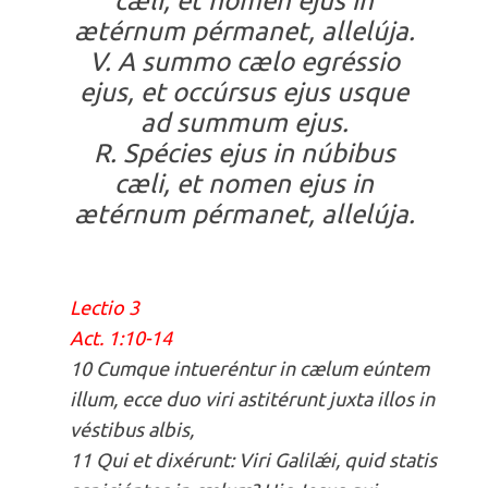
cæli, et nomen ejus in
ætérnum pérmanet, allelúja.
V. A summo cælo egréssio
ejus, et occúrsus ejus usque
ad summum ejus.
R. Spécies ejus in núbibus
cæli, et nomen ejus in
ætérnum pérmanet, allelúja.
Lectio 3
Act. 1:10-14
10 Cumque intueréntur in cælum eúntem
illum, ecce duo viri astitérunt juxta illos in
véstibus albis,
11 Qui et dixérunt: Viri Galilǽi, quid statis