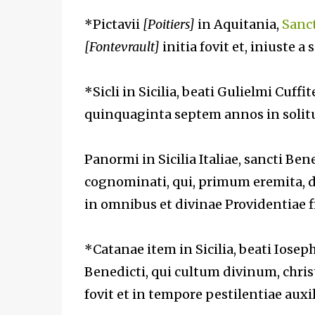
*Pictavii
[Poitiers]
in Aquitania,
Sanct
[Fontevrault]
initia fovit et, iniuste a
*Sicli in Sicilia, beati Gulielmi Cuffite
quinquaginta septem annos in solitud
Panormi in Sicilia Italiae, sancti Ben
cognominati, qui, primum eremita, 
in omnibus et divinae Providentiae f
*Catanae item in Sicilia, beati Iosep
Benedicti, qui cultum divinum, chris
fovit et in tempore pestilentiae auxil