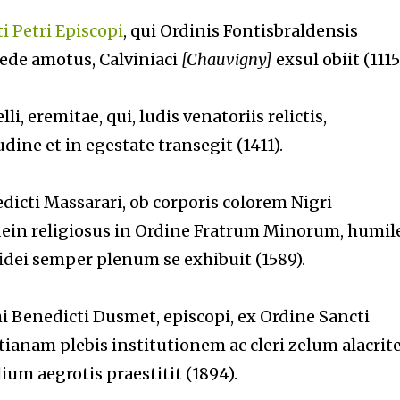
i Petri Episcopi
, qui Ordinis Fontisbraldensis
 sede amotus, Calviniaci
[Chauvigny]
exsul obiit (1115
lli, eremitae, qui, ludis venatoriis relictis,
ine et in egestate transegit (1411).
edicti Massarari, ob corporis colorem Nigri
dein religiosus in Ordine Fratrum Minorum, humi
idei semper plenum se exhibuit (1589).
hi Benedicti Dusmet, episcopi, ex Ordine Sancti
tianam plebis institutionem ac cleri zelum alacrit
ium aegrotis praestitit (1894).