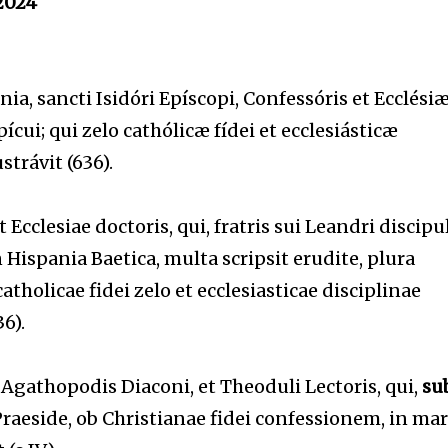
2024
nia, sancti Isidóri Epíscopi, Confessóris et Ecclési
ícui; qui zelo cathólicæ fídei et ecclesiásticæ
strávit (636).
t Ecclesiae doctoris, qui, fratris sui Leandri discipu
 Hispania Baetica, multa scripsit erudite, plura
tholicae fidei zelo et ecclesiasticae disciplinae
36).
athopodis Diaconi, et Theoduli Lectoris, qui,
su
raeside, ob Christianae fidei confessionem, in mar