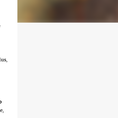
æ
lus,
b
e,