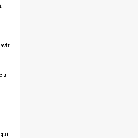
i
avit
e a
qui,