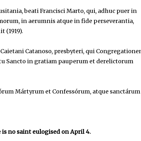
itania, beati Francisci Marto, qui, adhuc puer in
orum, in aerumnis atque in fide perseverantia,
t (1919).
ati Caietani Catanoso, presbyteri, qui Congregation
ltu Sancto in gratiam pauperum et derelictorum
ctórum Mártyrum et Confessórum, atque sanctárum
is no saint eulogised on April 4.