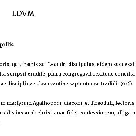
LDVM
prilis
oris, qui, fratris sui Leandri discipulus, eidem successit
ta scripsit erudite, plura congregavit rexitque concilia
cae disciplinae observantiae sapienter se tradidit (636).
m martyrum Agathopodi, diaconi, et Theoduli, lectoris, 
sidis iussu ob christianae fidei confessionem, alligato
.