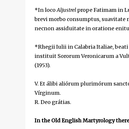
*In loco
Aljustrel
prope Fatimam in Lus
brevi morbo consumptus, suavitate m
necnon assiduitate in oratione enitui
*Rhegii Iulii in Calabria Italiae, be
instituit Sororum Veronicarum a Vu
(1953).
V. Et álibi aliórum plurimórum san
Vírginum.
R. Deo grátias.
In the Old English Martyrology there 