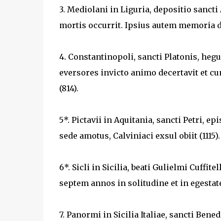
3. Mediolani in Liguria, depositio sancti 
mortis occurrit. Ipsius autem memoria d
4. Constantinopoli, sancti Platonis, h
eversores invicto animo decertavit et c
(814).
5*. Pictavii in Aquitania, sancti Petri, ep
sede amotus, Calviniaci exsul obiit (1115)
6*. Sicli in Sicilia, beati Gulielmi Cuffite
septem annos in solitudine et in egestate
7. Panormi in Sicilia Italiae, sancti Ben