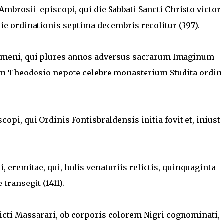
Ambrosii, episcopi, qui die Sabbati Sancti Christo victor
ie ordinationis septima decembris recolitur (397).
egumeni, qui plures annos adversus sacrarum Imaginum
um Theodosio nepote celebre monasterium Studita ordin
iscopi, qui Ordinis Fontisbraldensis initia fovit et, iniust
.
lli, eremitae, qui, ludis venatoriis relictis, quinquaginta
 transegit (1411).
edicti Massarari, ob corporis colorem Nigri cognominati, 