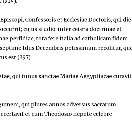
(s IV).
piscopi, Confessoris et Ecclesiae Doctoris, qui die
occurrit; cujus studio, inter cetera doctrinae et
e perfidiae, tota fere Italia ad catholicam fidem
s septimo Idus Decembris potissimum recolitur, qu
s est (397).
tae, qui funus sanctae Mariae Aegyptiacae curavit 
egumeni, qui plures annos adversus sacrarum
ecertavit et cum Theodosio nepote celebre
.