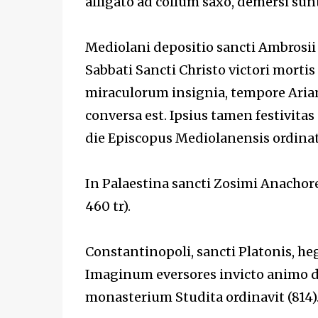
alligato ad collum saxo, demersi sunt 
Mediolani depositio sancti Ambrosii E
Sabbati Sancti Christo victori mortis 
miraculorum insignia, tempore Ariana
conversa est. Ipsius tamen festivita
die Episcopus Mediolanensis ordinatu
In Palaestina sancti Zosimi Anachore
460 tr).
Constantinopoli, sancti Platonis, h
Imaginum eversores invicto animo d
monasterium Studita ordinavit (814)