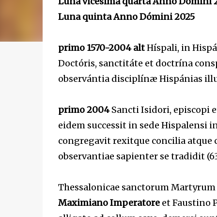
Luna vicésima quarta Anno Dómini 
Luna quinta Anno Dómini 2025
primo 1570-2004 alt
Híspali, in Hispá
Doctóris, sanctitáte et doctrína consp
observántia disciplínæ Hispánias illu
primo 2004
Sancti Isidori, episcopi e
eidem successit in sede Hispalensi in
congregavit rexitque concilia atque ca
observantiae sapienter se tradidit (6
Thessalonicae sanctorum Martyrum Ag
Maximiano Imperatore
et Faustino P