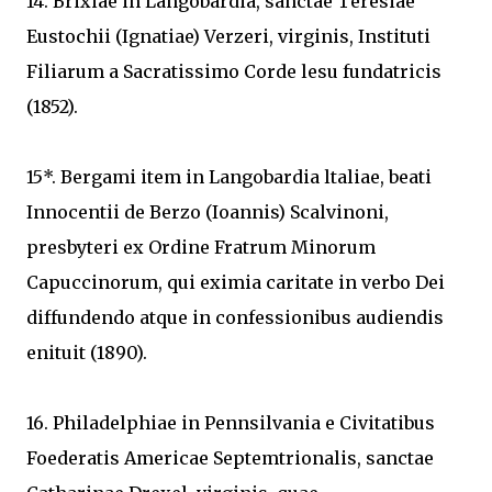
14. Brixiae in Langobardia, sanctae Teresiae
Eustochii (Ignatiae) Verzeri, virginis, Instituti
Filiarum a Sacratissimo Corde lesu fundatricis
(1852).
15*. Bergami item in Langobardia ltaliae, beati
Innocentii de Berzo (Ioannis) Scalvinoni,
presbyteri ex Ordine Fratrum Minorum
Capuccinorum, qui eximia caritate in verbo Dei
diffundendo atque in confessionibus audiendis
enituit (1890).
16. Philadelphiae in Pennsilvania e Civitatibus
Foederatis Americae Septemtrionalis, sanctae