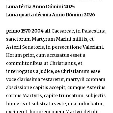
Luna tértia Anno Dómini 2025
Luna quarta décima Anno Dómini 2026
primo 1570 2004 alt
Caesareae, in Palaestina,
sanctorum Martyrum Marini militis, et
Asterii Senatoris, in persecutione Valeriani.
Horum prior, cum accusatus esset a
commilitonibus ut Christianus, et,
interrogatus a Judice, se Christianum esse
voce clarissima testaretur, martyrii coronam
abscissione capitis accepit; cumque Asterius
corpus Martyris, capite truncatum, subjectis
humeris et substrata veste, qua induebatur,
exciperet, honorem quem Martyri detulit,