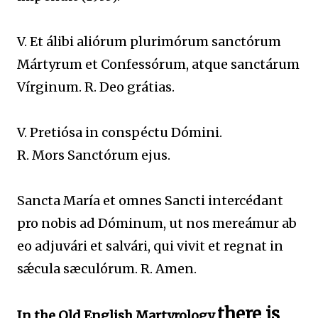
V. Et álibi aliórum plurimórum sanctórum
Mártyrum et Confessórum, atque sanctárum
Vírginum. R. Deo grátias.
V. Pretiósa in conspéctu Dómini.
R. Mors Sanctórum ejus.
Sancta María et omnes Sancti intercédant
pro nobis ad Dóminum, ut nos mereámur ab
eo adjuvári et salvári, qui vivit et regnat in
sǽcula sæculórum. R. Amen.
there is
In the Old English Martyrology