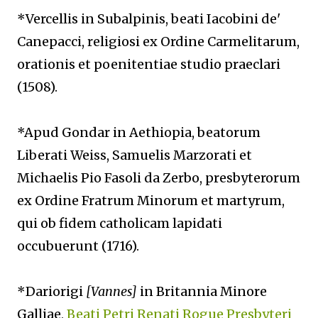
*Vercellis in Subalpinis, beati Iacobini de'
Canepacci, religiosi ex Ordine Carmelitarum,
orationis et poenitentiae studio praeclari
(1508).
*Apud Gondar in Aethiopia, beatorum
Liberati Weiss, Samuelis Marzorati et
Michaelis Pio Fasoli da Zerbo, presbyterorum
ex Ordine Fratrum Minorum et martyrum,
qui ob fidem catholicam lapidati
occubuerunt (1716).
*Dariorigi
[Vannes]
in Britannia Minore
Galliae,
Beati Petri Renati Rogue Presbyteri