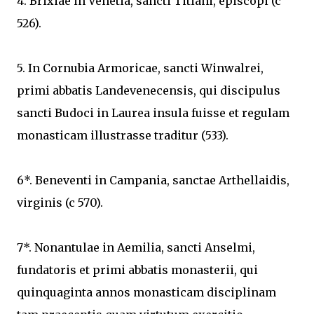
4. Brixiae in Venetia, sancti Titiani, episcopi (c
526).
5. In Cornubia Armoricae, sancti Winwalrei,
primi abbatis Landevenecensis, qui discipulus
sancti Budoci in Laurea insula fuisse et regulam
monasticam illustrasse traditur (533).
6*. Beneventi in Campania, sanctae Arthellaidis,
virginis (c 570).
7*. Nonantulae in Aemilia, sancti Anselmi,
fundatoris et primi abbatis monasterii, qui
quinquaginta annos monasticam disciplinam