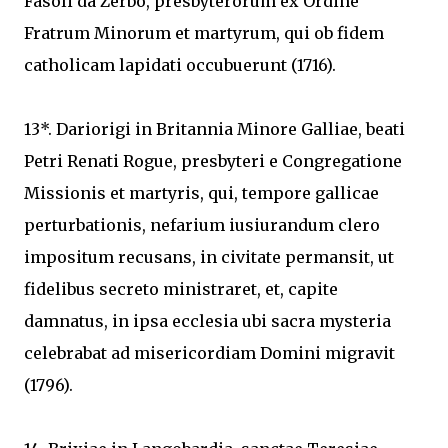
Fasoli da Zerbo, presbyterorum ex Ordine
Fratrum Minorum et martyrum, qui ob fidem
catholicam lapidati occubuerunt (1716).
13*. Dariorigi in Britannia Minore Galliae, beati
Petri Renati Rogue, presbyteri e Congregatione
Missionis et martyris, qui, tempore gallicae
perturbationis, nefarium iusiurandum clero
impositum recusans, in civitate permansit, ut
fidelibus secreto ministraret, et, capite
damnatus, in ipsa ecclesia ubi sacra mysteria
celebrabat ad misericordiam Domini migravit
(1796).