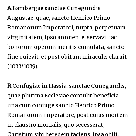
A
Bambergae sanctae Cunegundis
Augustae, quae, sancto Henrico Primo,
Romanorum Imperatori, nupta, perpetuam
virginitatem, ipso annuente, servavit; ac,
bonorum operum meritis cumulata, sancto
fine quievit, et post obitum miraculis claruit
(1033/1039).
R
Confugiae in Hassia, sanctae Cunegundis,
quae plurima Ecclesiae contulit beneficia
una cum coniuge sancto Henrico Primo
Romanorum imperatore, post cuius mortem
in claustro monialis, quo secesserat,
Christum sibi heredem faciens, ipsa obiit.