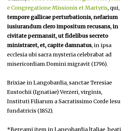
e Congregatione Missionis et Martyris
, qui,
tempore gallicae perturbationis, nefarium
iusiurandum clero impositum recusans, in
civitate permansit, ut fidelibus secreto
ministraret, et, capite damnatus
, in ipsa
ecclesia ubi sacra mysteria celebrabat ad
misericordiam Domini migravit (1796).
Brixiae in Langobardia, sanctae Teresiae
Eustochii (Ignatiae) Verzeri, virginis,
Instituti Filiarum a Sacratissimo Corde lesu
fundatricis (1852).
*Bergami item in Langobardia ltaliae, beati