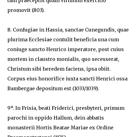
tam praeceptis quam virtutum exercitio
promovit (803).
8. Confugiae in Hassia, sanctae Cunegundis, quae
plurima Ecclesiae contulit beneficia una cum
coniuge sancto Henrico imperatore, post cuius
mortem in claustro monialis, quo secesserat,
Christum sibi heredem faciens, ipsa obiit.
Corpus eius honorifice iuxta sancti Henrici ossa
Bambergae depositum est (1033/1039).
9*. In Frisia, beati Friderici, presbyteri, primum
parochi in oppido Hallum, dein abbatis
monasterii Hortis Beatae Mariae ex Ordine