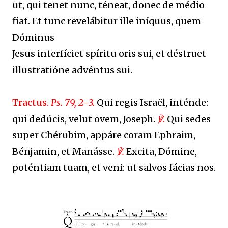
ut, qui tenet nunc, téneat, donec de médio
fiat. Et tunc revelábitur ille iníquus, quem
Dóminus
Jesus interfíciet spíritu oris sui, et déstruet
illustratióne advéntus sui.
Tractus.
Ps. 79, 2–3.
Qui regis Israël, inténde:
qui dedúcis, velut ovem, Joseph.
℣.
Qui sedes
super Chérubim, appáre coram Ephraim,
Bénjamin, et Manásse.
℣.
Excita, Dómine,
poténtiam tuam, et veni: ut salvos fácias nos.