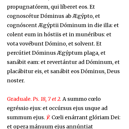
propugnatórem, qui líberet eos. Et
cognoscétur Dóminus ab Ægýpto, et
cognóscent Ægýptii Dóminum in die illa: et
colent eum in hóstiis et in munéribus: et
vota vovébunt Dómino, et solvent. Et
percútiet Dóminus Ægýptum plaga, et
sanábit eam: et revertántur ad Dóminum, et
placábitur eis, et sanábit eos Dóminus, Deus
noster.
Graduale.
Ps. 18, 7 et 2.
A summo cœlo
egréssio ejus: et occúrsus ejus usque ad
summum ejus.
℣.
Cœli enárrant glóriam Dei:
et opera mánuum ejus annúntiat