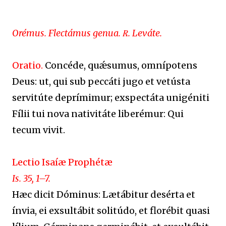
Orémus. Flectámus genua. ℞. Leváte.
Oratio.
Concéde, quǽsumus, omnípotens
Deus: ut, qui sub peccáti jugo et vetústa
servitúte deprímimur; exspectáta unigéniti
Fílii tui nova nativitáte liberémur: Qui
tecum vivit.
Lectio Isaíæ Prophétæ
Is. 35, 1–7.
Hæc dicit Dóminus: Lætábitur desérta et
ínvia, ei exsultábit solitúdo, et florébit quasi