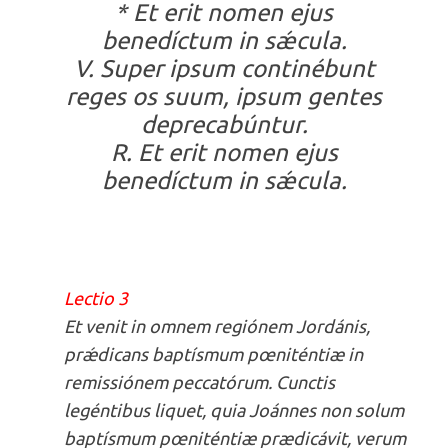
* Et erit nomen ejus
benedíctum in sǽcula.
V. Super ipsum continébunt
reges os suum, ipsum gentes
deprecabúntur.
R. Et erit nomen ejus
benedíctum in sǽcula.
Lectio 3
Et venit in omnem regiónem Jordánis,
prǽdicans baptísmum pœniténtiæ in
remissiónem peccatórum. Cunctis
legéntibus liquet, quia Joánnes non solum
baptísmum pœniténtiæ prædicávit, verum