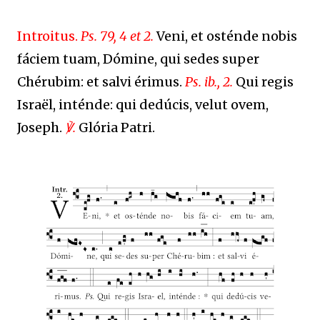
Introitus.
Ps. 79, 4 et 2.
Veni, et osténde nobis
fáciem tuam, Dómine, qui sedes super
Chérubim: et salvi érimus.
Ps. ib., 2.
Qui regis
Israël, inténde: qui dedúcis, velut ovem,
Joseph.
℣.
Glória Patri.