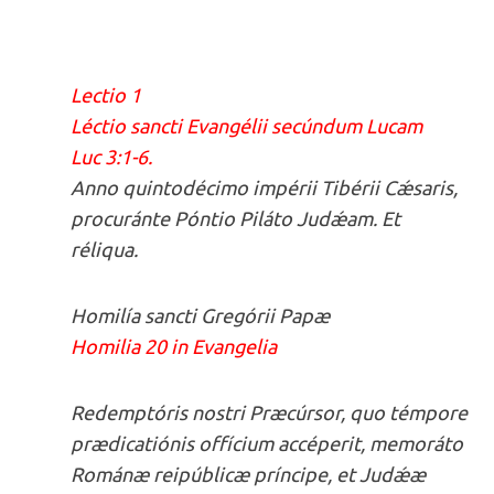
Lectio 1
Léctio sancti Evangélii secúndum Lucam
Luc 3:1-6.
Anno quintodécimo impérii Tibérii Cǽsaris,
procuránte Póntio Piláto Judǽam. Et
réliqua.
Homilía sancti Gregórii Papæ
Homilia 20 in Evangelia
Redemptóris nostri Præcúrsor, quo témpore
prædicatiónis offícium accéperit, memoráto
Románæ reipúblicæ príncipe, et Judǽæ