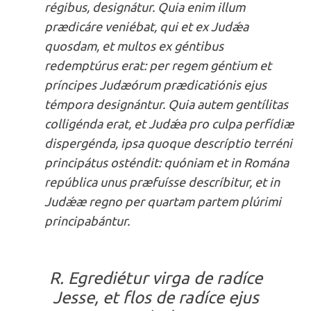
régibus, designátur. Quia enim illum
prædicáre veniébat, qui et ex Judǽa
quosdam, et multos ex géntibus
redemptúrus erat: per regem géntium et
príncipes Judæórum prædicatiónis ejus
témpora designántur. Quia autem gentílitas
colligénda erat, et Judǽa pro culpa perfídiæ
dispergénda, ipsa quoque descríptio terréni
principátus osténdit: quóniam et in Romána
república unus præfuísse descríbitur, et in
Judǽæ regno per quartam partem plúrimi
principabántur.
R. Egrediétur virga de radíce
Jesse, et flos de radíce ejus