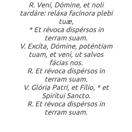
R. Veni, Dómine, et noli
tardáre: reláxa facínora plebi
tuæ,
* Et révoca dispérsos in
terram suam.
V. Excíta, Dómine, poténtiam
tuam, et veni, ut salvos
fácias nos.
R. Et révoca dispérsos in
terram suam.
V. Glória Patri, et Fílio, * et
Spirítui Sancto.
R. Et révoca dispérsos in
terram suam.