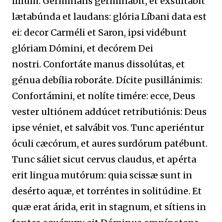
lílium. Gérminans germinábit, et exsultábit
lætabúnda et laudans: glória Líbani data est
ei: decor Carméli et Saron, ipsi vidébunt
glóriam Dómini, et decórem Dei
nostri. Confortáte manus dissolútas, et
génua debília roboráte. Dícite pusillánimis:
Confortámini, et nolíte timére: ecce, Deus
vester ultiónem addúcet retributiónis: Deus
ipse véniet, et salvábit vos. Tunc aperiéntur
óculi cæcórum, et aures surdórum patébunt.
Tunc sáliet sicut cervus claudus, et apérta
erit lingua mutórum: quia scissæ sunt in
desérto aquæ, et torréntes in solitúdine. Et
quæ erat árida, erit in stagnum, et sítiens in