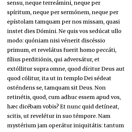
sensu, neque terreámini, neque per
spíritum, neque per sermónem, neque per
epístolam tamquam per nos missam, quasi
instet dies Dómini. Ne quis vos sedúcat ullo
modo: quóniam nisi vénerit discéssio
primum, et revelátus fuerit homo peccáti,
fílius perditiónis, qui adversátur, et
extóllitur supra omne, quod dícitur Deus aut
quod cólitur, ita ut in templo Dei sédeat
osténdens se, tamquam sit Deus. Non
retinétis, quod, cum adhuc essem apud vos,
hæc dicébam vobis? Et nunc quid detíneat,
scitis, ut revelétur in suo témpore. Nam
mystérium jam operátur iniquitátis: tantum