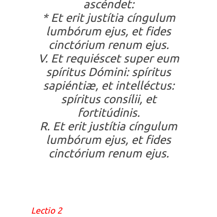
ascéndet:
* Et erit justítia cíngulum
lumbórum ejus, et fides
cinctórium renum ejus.
V. Et requiéscet super eum
spíritus Dómini: spíritus
sapiéntiæ, et intelléctus:
spíritus consílii, et
fortitúdinis.
R. Et erit justítia cíngulum
lumbórum ejus, et fides
cinctórium renum ejus.
Lectio 2