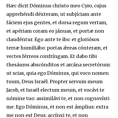
Hæc dicit Dóminus christo meo Cyro, cujus
apprehéndi déxteram, ut subjíciam ante
fáciem ejus gentes, et dorsa regum vertam,
et apériam coram eo jánuas, et portæ non
claudéntur. Ego ante te ibo: et gloriósos
terræ humiliábo: portas ǽreas cónteram, et
vectes férreos confríngam. Et dabo tibi
thesáuros abscónditos et arcána secretórum:
ut scias, quia ego Dóminus, qui voco nomen
tuum, Deus Israël. Propter servum meum
Jacob, et Israël electum meum, et vocávi te
nómine tuo: assimilávi te, et non cognovísti
me. Ego Dóminus, et non est ámplius: extra
me non est Deus: accínxi te, et non