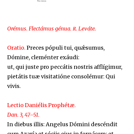
Orémus. Flectámus génua. ℞. Leváte.
Oratio.
Preces pópuli tui, quǽsumus,
Dómine, cleménter exáudi:
ut, qui juste pro peccátis nostris afflígimur,
pietátis tuæ visitatióne consolémur: Qui
vivis.
Lectio Daniélis Prophétæ.
Dan. 3, 47–51.
In diebus illis: Angelus Dómini descéndit
cum Azaría et sóciis ejus in fornácem: et