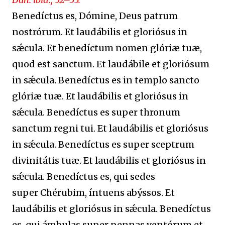
Benedíctus es, Dómine, Deus patrum
nostrórum. Et laudábilis et gloriósus in
sǽcula. Et benedíctum nomen glóriæ tuæ,
quod est sanctum. Et laudábile et gloriósum
in sǽcula. Benedíctus es in templo sancto
glóriæ tuæ. Et laudábilis et gloriósus in
sǽcula. Benedíctus es super thronum
sanctum regni tui. Et laudábilis et gloriósus
in sǽcula. Benedíctus es super sceptrum
divinitátis tuæ. Et laudábilis et gloriósus in
sǽcula. Benedíctus es, qui sedes
super Chérubim, íntuens abýssos. Et
laudábilis et gloriósus in sǽcula. Benedíctus
es, qui ámbulas super pennas ventórum et