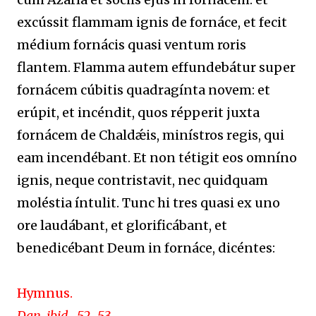
excússit flammam ignis de fornáce, et fecit
médium fornácis quasi ventum roris
flantem. Flamma autem effundebátur super
fornácem cúbitis quadragínta novem: et
erúpit, et incéndit, quos répperit juxta
fornácem de Chaldǽis, minístros regis, qui
eam incendébant. Et non tétigit eos omníno
ignis, neque contristavit, nec quidquam
moléstia íntulit. Tunc hi tres quasi ex uno
ore laudábant, et glorificábant, et
benedicébant Deum in fornáce, dicéntes:
Hymnus.
Dan. ibid., 52–53.