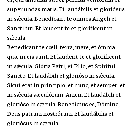
super undas maris. Et laudábilis et gloriósus
in sǽcula. Benedícant te omnes Angeli et
Sancti tui. Et laudent te et gloríficent in
sǽcula.
Benedícant te cœli, terra, mare, et ómnia
quæ in eis sunt. Et laudent te et gloríficent
in sǽcula. Glória Patri, et Fílio, et Spirítui
Sancto. Et laudábili et glorióso in sǽcula.
Sicut erat in princípio, et nunc, et semper: et
in sǽcula sæculórum. Amen. Et laudábili et
glorióso in sǽcula. Benedíctus es, Dómine,
Deus patrum nostrórum. Et laudábilis et
gloriósus in sǽcula.