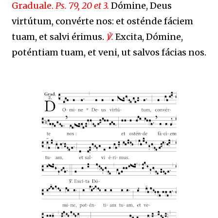
Graduale.
Ps. 79, 20 et 3.
Dómine, Deus
virtútum, convérte nos: et osténde fáciem
tuam, et salvi érimus.
℣.
Excita, Dómine,
poténtiam tuam, et veni, ut salvos fácias nos.