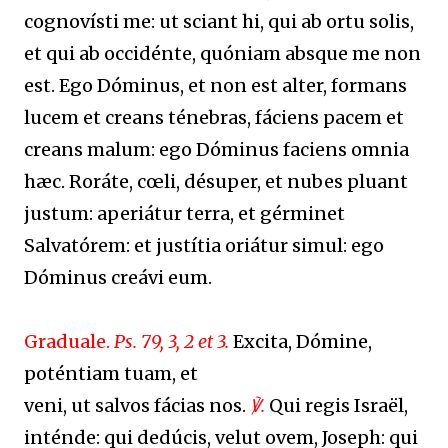
cognovísti me: ut sciant hi, qui ab ortu solis,
et qui ab occidénte, quóniam absque me non
est. Ego Dóminus, et non est alter, formans
lucem et creans ténebras, fáciens pacem et
creans malum: ego Dóminus faciens omnia
hæc. Roráte, cœli, désuper, et nubes pluant
justum: aperiátur terra, et gérminet
Salvatórem: et justítia oriátur simul: ego
Dóminus creávi eum.
Graduale.
Ps. 79, 3, 2 et 3.
Excita, Dómine,
poténtiam tuam, et
veni, ut salvos fácias nos.
℣.
Qui regis Israël,
inténde: qui dedúcis, velut ovem, Joseph: qui