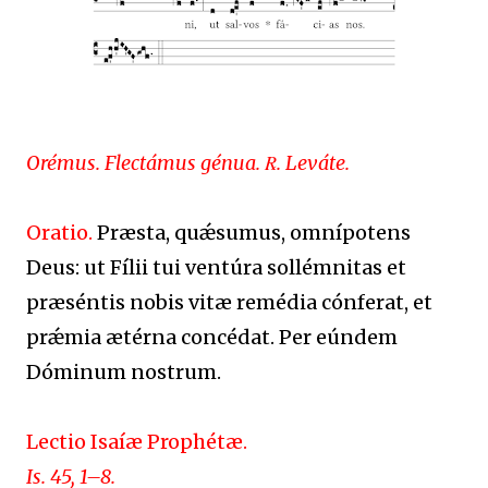
Orémus. Flectámus génua. ℞. Leváte.
Oratio.
Præsta, quǽsumus, omnípotens
Deus: ut Fílii tui ventúra sollémnitas et
præséntis nobis vitæ remédia cónferat, et
prǽmia ætérna concédat. Per eúndem
Dóminum nostrum.
Lectio Isaíæ Prophétæ.
Is. 45, 1–8.