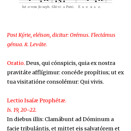
Post Kýrie, eléison, dicitur: Orémus. Flectámus
génua. ℞. Leváte.
Oratio.
Deus, qui cónspicis, quia ex nostra
pravitáte afflígimur: concéde propítius; ut ex
tua visitatióne consolémur: Qui vivis.
Lectio Isaíæ Prophétæ.
Is. 19, 20–22.
In diebus illis: Clamábunt ad Dóminum a
facie tribulántis, et mittet eis salvatórem et