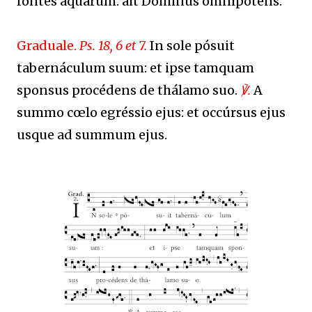
fontes aquárum: ait Dóminus omnípotens.
Graduale.
Ps. 18, 6 et 7.
In sole pósuit
tabernáculum suum: et ipse tamquam
sponsus procédens de thálamo suo.
℣.
A
summo cœlo egréssio ejus: et occúrsus ejus
usque ad summum ejus.