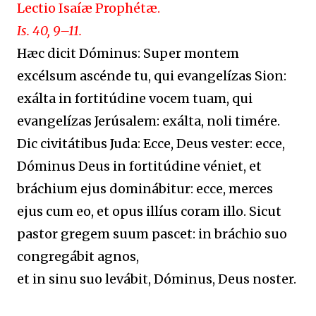
Lectio Isaíæ Prophétæ.
Is. 40, 9–11.
Hæc dicit Dóminus: Super montem
excélsum ascénde tu, qui evangelízas Sion:
exálta in fortitúdine vocem tuam, qui
evangelízas Jerúsalem: exálta, noli timére.
Dic civitátibus Juda: Ecce, Deus vester: ecce,
Dóminus Deus in fortitúdine véniet, et
bráchium ejus dominábitur: ecce, merces
ejus cum eo, et opus illíus coram illo. Sicut
pastor gregem suum pascet: in bráchio suo
congregábit agnos,
et in sinu suo levábit, Dóminus, Deus noster.