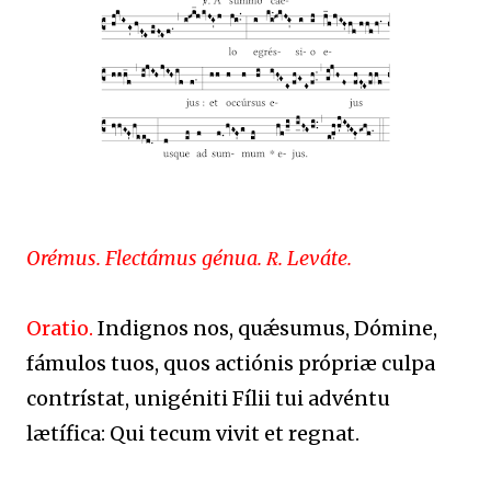
Orémus. Flectámus génua. ℞. Leváte.
Oratio.
Indignos nos, quǽsumus, Dómine,
fámulos tuos, quos actiónis própriæ culpa
contrístat, unigéniti Fílii tui advéntu
lætífica: Qui tecum vivit et regnat.