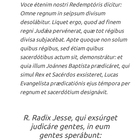
Voce étenim nostri Redemptóris dícitur:
Omne regnum in seípsum divisum
desolábitur. Liquet ergo, quod ad finem
regni Judǽa pervénerat, quæ tot régibus
divisa subjacébat. Apte quoque non solum
quibus régibus, sed étiam quibus
sacerdótibus actum sit, demonstrátur: et
quia illum Joánnes Baptísta prædicáret, qui
simul Rex et Sacérdos exsísteret, Lucas
Evangelísta prædicatiónis ejus témpora per
regnum et sacerdótium designávit.
R. Radix Jesse, qui exsúrget
judicáre gentes, in eum
gentes sperábunt: