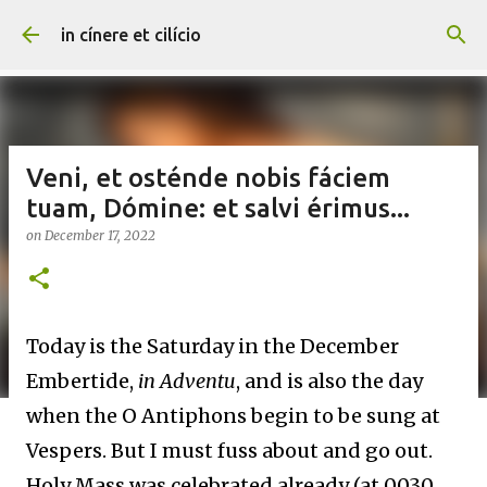
Skip to main content
in cínere et cilício
Veni, et osténde nobis fáciem
tuam, Dómine: et salvi érimus...
on
December 17, 2022
Today is the Saturday in the December
Embertide,
in Adventu
, and is also the day
when the O Antiphons begin to be sung at
Vespers. But I must fuss about and go out.
Holy Mass was celebrated already (at 0030