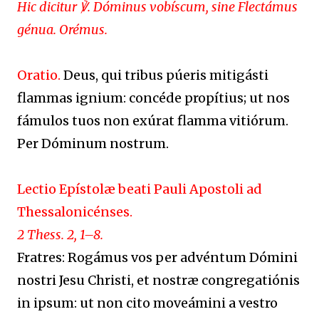
Hic dicitur ℣. Dóminus vobíscum, sine Flectámus
génua. Orémus.
Oratio.
Deus, qui tribus púeris mitigásti
flammas ignium: concéde propítius; ut nos
fámulos tuos non exúrat flamma vitiórum.
Per Dóminum nostrum.
Lectio Epístolæ beati Pauli Apostoli ad
Thessalonicénses.
2 Thess. 2, 1–8.
Fratres: Rogámus vos per advéntum Dómini
nostri Jesu Christi, et nostræ congregatiónis
in ipsum: ut non cito moveámini a vestro