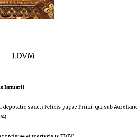
LDVM
s Ianuarii
, depositio sancti Felicis papae Primi, qui sub Aurelian
74).
xorcistae et martyris (s III/IV).