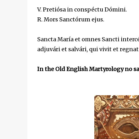
V. Pretiósa in conspéctu Dómini.
R. Mors Sanctórum ejus.
Sancta María et omnes Sancti inter
adjuvári et salvári, qui vivit et reg
In the Old English Martyrology no sa