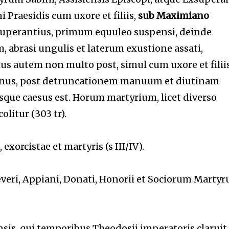
 Praesidis cum uxore et filiis,
sub Maximiano
Exsuperantius, primum equuleo suspensi, deinde
, abrasi ungulis et laterum exustione assati,
 autem non multo post, simul cum uxore et filiis
abinus, post detruncationem manuum et diutinam
que caesus est. Horum martyrium, licet diverso
litur (303 tr).
exorcistae et martyris (s III/IV).
veri, Appiani, Donati, Honorii et Sociorum Marty
sis, qui temporibus Theodosii imperatoris claruit,