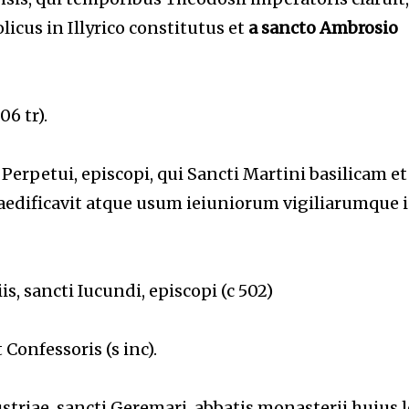
icus in Illyrico constitutus et
a sancto Ambrosio
6 tr).
Perpetui, episcopi, qui Sancti Martini basilicam et
edificavit atque usum ieiuniorum vigiliarumque 
s, sancti Iucundi, episcopi (c 502)
Confessoris (s inc).
ustriae, sancti Geremari, abbatis monasterii huius l