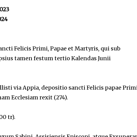
023
024
ncti Felicis Primi, Papae et Martyris, qui sub
Ipsius tamen festum tertio Kalendas Junii
isti via Appia, depositio sancti Felicis
papae Primi
nam Ecclesiam
rexit (274).
0 tr).
rum Sabini, Assisiensis Episcopi, atque Exsuperan