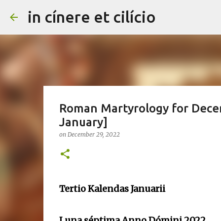
in cínere et cilício
Roman Martyrology for Decem
January]
on
December 29, 2022
Tertio Kalendas Januarii
Luna séptima Anno Dómini 2022