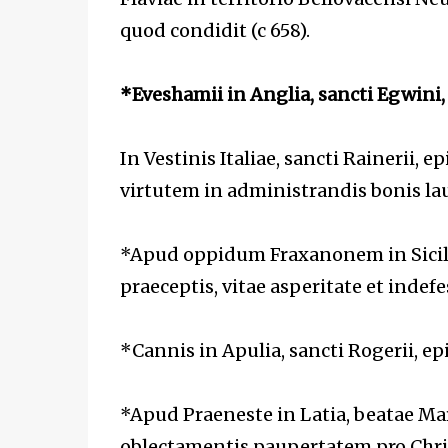
quod condidit (c 658).
*Eveshamii in Anglia, sancti Egwini,
In Vestinis Italiae, sancti Rainerii,
virtutem in administrandis bonis lau
*Apud oppidum Fraxanonem in Sicilia
praeceptis, vitae asperitate et indefe
*Cannis in Apulia, sancti Rogerii, epi
*Apud Praeneste in Latia, beatae Marg
oblectamentis paupertatem pro Chris