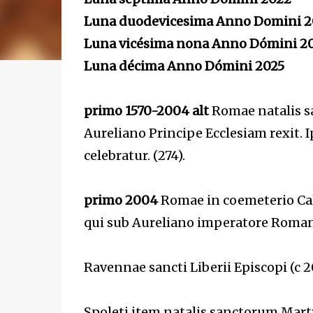
Luna duodevicesima Anno Domini 2
Luna vicésima nona Anno Dómini 2
Luna décima Anno Dómini 2025
primo 1570-2004 alt
Romae natalis sa
Aureliano Principe Ecclesiam rexit. 
celebratur. (274).
primo 2004
Romae in coemeterio Call
qui sub Aureliano imperatore Roma
Ravennae sancti Liberii Episcopi (c 20
Spoleti item natalis sanctorum Marty