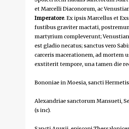
et Marcelli Diaconorum, ac Venustiani
Imperatore
. Ex ipsis Marcellus et 
fustibus graviter mactati, postremum
martyrium compleverunt; Venustianus
est gladio necatus; sanctus vero S
carceris macerationem, ad mortem us
exstiterit tempore, una tamen die reco
Bononiae in Moesia, sancti Hermetis, 
Alexandriae sanctorum Mansueti, Se
(s inc).
Sancti Anysii, episcopi Thessalonicen