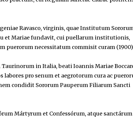
ugeniae Ravasco, virginis, quae Institutum Sororu
u et Mariae fundavit, cui puellarum institutionis,
m puerorum necessitatum commisit curam (1900)
Taurinorum in Italia, beati Ioannis Mariae Boccar
os labores pro senum et aegrotorum cura ac puero
onem condidit Sororum Pauperum Filiarum Sancti
ctórum Mártyrum et Confessórum, atque sanctárum