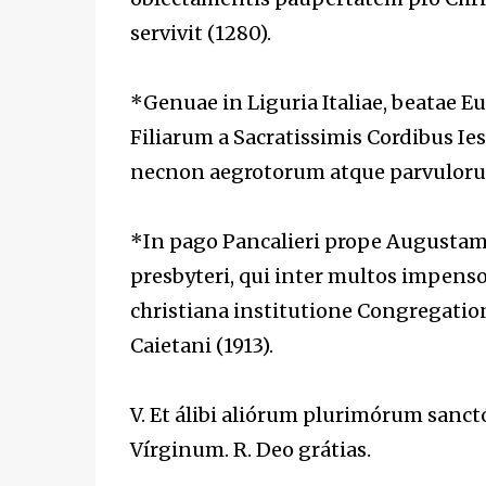
servivit (1280).
*Genuae in Liguria Italiae, beatae E
Filiarum a Sacratissimis Cordibus Ies
necnon aegrotorum atque parvuloru
*In pago Pancalieri prope Augustam 
presbyteri, qui inter multos impens
christiana institutione Congregati
Caietani (1913).
V. Et álibi aliórum plurimórum san
Vírginum. R. Deo grátias.