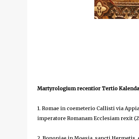
Martyrologium recentior Tertio Kalenda
1. Romae in coemeterio Callisti via Appia
imperatore Romanam Ecclesiam rexit (2
2. Bononiae in Moesia, sancti Hermetis, e