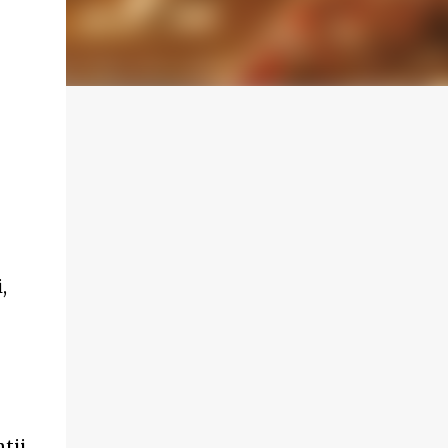
,
tii