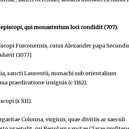
 episcopi, qui monasterium loci condidit (707).
 episcopi Furconensis, cuius Alexander papa Secundu
davit (1077).
, sancti Laurentii, monachi sub orientalium
ssa praedicatione insignis (c 1162).
scopi (s XII).
aritae Colonna, virginis, quae divitiis ac saeculi
to praetulit, cui Regulam sanctae Clarae profiten