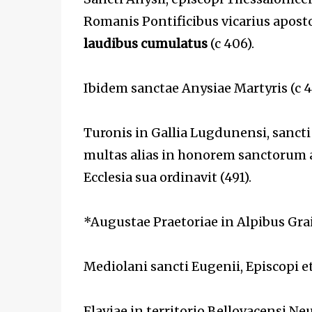
Romanis Pontificibus vicarius apostol
laudibus cumulatus
(c 406).
Ibidem sanctae Anysiae Martyris (c 40
Turonis in Gallia Lugdunensi, sancti 
multas alias in honorem sanctorum a
Ecclesia sua ordinavit (491).
*Augustae Praetoriae in Alpibus Graii
Mediolani sancti Eugenii, Episcopi et 
Flaviae in territorio Bellovacensi Ne