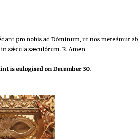
cédant pro nobis ad Dóminum, ut nos mereámur ab
nat in sǽcula sæculórum. R. Amen.
int is eulogised on December 30.