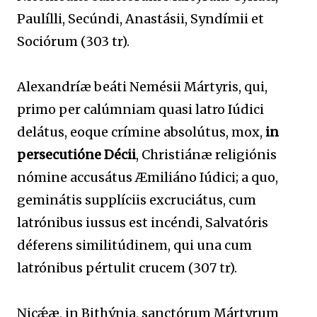
Paulílli, Secúndi, Anastásii, Syndímii et
Sociórum (303 tr).
Alexandríæ beáti Nemésii Mártyris, qui,
primo per calúmniam quasi latro Iúdici
delátus, eoque crímine absolútus, mox,
in
persecutióne Décii
, Christiánæ religiónis
nómine accusátus Æmiliáno Iúdici; a quo,
geminátis supplíciis excruciátus, cum
latrónibus iussus est incéndi, Salvatóris
déferens similitúdinem, qui una cum
latrónibus pértulit crucem (307 tr).
Nicǽæ, in Bithýnia, sanctórum Mártyrum