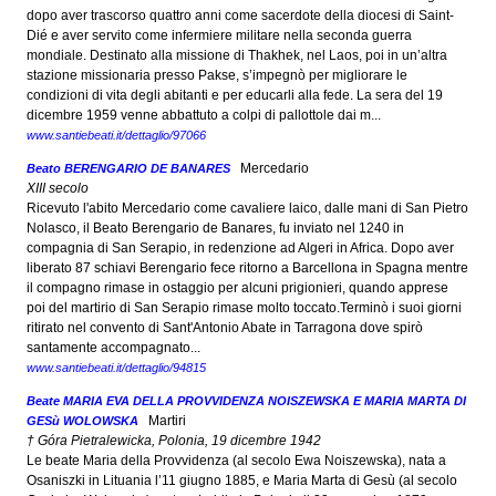
dopo aver trascorso quattro anni come sacerdote della diocesi di Saint-
Dié e aver servito come infermiere militare nella seconda guerra
mondiale. Destinato alla missione di Thakhek, nel Laos, poi in un’altra
stazione missionaria presso Pakse, s’impegnò per migliorare le
condizioni di vita degli abitanti e per educarli alla fede. La sera del 19
dicembre 1959 venne abbattuto a colpi di pallottole dai m...
www.santiebeati.it/dettaglio/97066
Mercedario
Beato BERENGARIO DE BANARES
XIII secolo
Ricevuto l'abito Mercedario come cavaliere laico, dalle mani di San Pietro
Nolasco, il Beato Berengario de Banares, fu inviato nel 1240 in
compagnia di San Serapio, in redenzione ad Algeri in Africa. Dopo aver
liberato 87 schiavi Berengario fece ritorno a Barcellona in Spagna mentre
il compagno rimase in ostaggio per alcuni prigionieri, quando apprese
poi del martirio di San Serapio rimase molto toccato.Terminò i suoi giorni
ritirato nel convento di Sant'Antonio Abate in Tarragona dove spirò
santamente accompagnato...
www.santiebeati.it/dettaglio/94815
Beate MARIA EVA DELLA PROVVIDENZA NOISZEWSKA E MARIA MARTA DI
Martiri
GESù WOLOWSKA
† Góra Pietralewicka, Polonia, 19 dicembre 1942
Le beate Maria della Provvidenza (al secolo Ewa Noiszewska), nata a
Osaniszki in Lituania l’11 giugno 1885, e Maria Marta di Gesù (al secolo