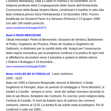
Casimira Wolowska), nata a Lublin in Polonia il 30 novembre 1879,
religiose professe della Congregazione delle Suore dell’Immacolata
Concezione della Beata Vergine Maria, condivisero il martirio in odio alla
fede cristiana presso Góra Pietralewicka il 19 dicembre 1942. Furono
beatificate da Giovanni Paolo II a Varsavia (Polonia) il 13 giugno 1999
con altri 106 martiri polacchi...
www.santiebeati.it/dettaglio/93075
Beati 6 PADRI MERCEDARI
I Beati mercedari: Pietro di Benevento, Giovanni de Verdera, Bartolomeo
di Podio, Guglielmo de Prunera, Pietro de Gualba e Guglielmo de
Gallinaris, si distinsero per la santità della vità. Insigni per l’osservanza
della regola monastica, per la preghiera continua e la pratica di ogni virtù
si affrettarono ad andare verso il paradiso e godere le delizie eterne.
L’Ordine li festeggia il 19 dicembre....
www.santiebeati.it/dettaglio/93862
Laico certosino
Beato GUGLIELMO DI FENOGLIO
1065 - 1120
Nato nel 1065 a Garresio-Borgoratto, diocesi di Mondovì, il beato
Guglielmo di Fenoglio, dopo un periodo di romitaggio a Torre-Mondovì, si
trasferì a Casotto - sempre in zona - dove dei solitari vivevano secondo lo
stile di san Bruno, fondatore dei Certosini. Fu così tra i primi religiosi della
Certosa di Casotto. Vi morì da fratello laico (è patrono dei conversi
certosini), intorno al 1120. La tomba fu da subito meta di pellegrini. Pio IX
confermò il culto nel 1860....