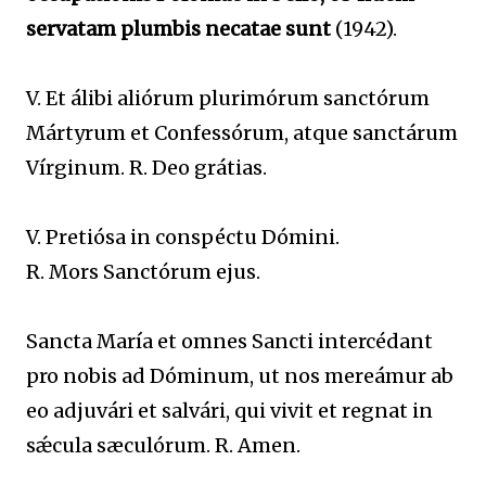
servatam plumbis necatae sunt
(1942).
V. Et álibi aliórum plurimórum sanctórum
Mártyrum et Confessórum, atque sanctárum
Vírginum. R. Deo grátias.
V. Pretiósa in conspéctu Dómini.
R. Mors Sanctórum ejus.
Sancta María et omnes Sancti intercédant
pro nobis ad Dóminum, ut nos mereámur ab
eo adjuvári et salvári, qui vivit et regnat in
sǽcula sæculórum. R. Amen.