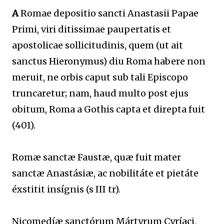
A
Romae depositio sancti Anastasii Papae
Primi, viri ditissimae paupertatis et
apostolicae sollicitudinis, quem (ut ait
sanctus Hieronymus) diu Roma habere non
meruit, ne orbis caput sub tali Episcopo
truncaretur; nam, haud multo post ejus
obitum, Roma a Gothis capta et direpta fuit
(401).
Romæ sanctæ Faustæ, quæ fuit mater
sanctæ Anastásiæ, ac nobilitáte et pietáte
éxstitit insígnis (s III tr).
Nicomedíæ sanctórum Mártyrum Cyríaci,