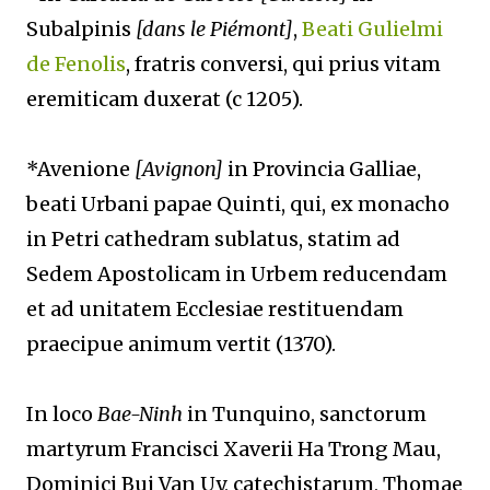
Subalpinis
[dans le Piémont]
,
Beati Gulielmi
de Fenolis
, fratris conversi, qui prius vitam
eremiticam duxerat (c 1205).
*Avenione
[Avignon]
in Provincia Galliae,
beati Urbani papae Quinti, qui, ex monacho
in Petri cathedram sublatus, statim ad
Sedem Apostolicam in Urbem reducendam
et ad unitatem Ecclesiae restituendam
praecipue animum vertit (1370).
In loco
Bae-Ninh
in Tunquino, sanctorum
martyrum Francisci Xaverii Ha Trong Mau,
Dominici Bui Van Uy, catechistarum, Thomae