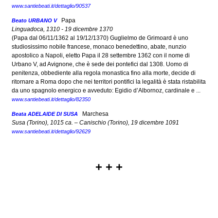
www.santiebeati.it/dettaglio/90537
Papa
Beato URBANO V
Linguadoca, 1310 - 19 dicembre 1370
(Papa dal 06/11/1362 al 19/12/1370) Guglielmo de Grimoard è uno
studiosissimo nobile francese, monaco benedettino, abate, nunzio
apostolico a Napoli, eletto Papa il 28 settembre 1362 con il nome di
Urbano V, ad Avignone, che è sede dei pontefici dal 1308. Uomo di
penitenza, obbediente alla regola monastica fino alla morte, decide di
ritornare a Roma dopo che nei territori pontifici la legalità è stata ristabilita
da uno spagnolo energico e avveduto: Egidio d’Albornoz, cardinale e ...
www.santiebeati.it/dettaglio/82350
Marchesa
Beata ADELAIDE DI SUSA
Susa (Torino), 1015 ca. – Canischio (Torino), 19 dicembre 1091
www.santiebeati.it/dettaglio/92629
+ + +