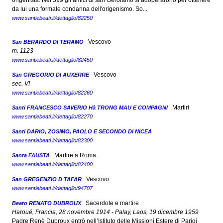
origenista. Nel 399 gli amici di san Gerolamo si adoperarono per ottenere
da lui una formale condanna dell'origenismo. So...
www.santiebeati.it/dettaglio/82250
Vescovo
San BERARDO DI TERAMO
m. 1123
www.santiebeati.it/dettaglio/82450
Vescovo
San GREGORIO DI AUXERRE
sec. VI
www.santiebeati.it/dettaglio/82260
Martiri
Santi FRANCESCO SAVERIO Hà TRONG MAU E COMPAGNI
www.santiebeati.it/dettaglio/82270
Santi DARIO, ZOSIMO, PAOLO E SECONDO DI NICEA
www.santiebeati.it/dettaglio/82300
Martire a Roma
Santa FAUSTA
www.santiebeati.it/dettaglio/82400
Vescovo
San GREGENZIO D TAFAR
www.santiebeati.it/dettaglio/94707
Sacerdote e martire
Beato RENATO DUBROUX
Haroué, Francia, 28 novembre 1914 - Palay, Laos, 19 dicembre 1959
Padre Renè Dubroux entrò nell’Istituto delle Missioni Estere di Parigi