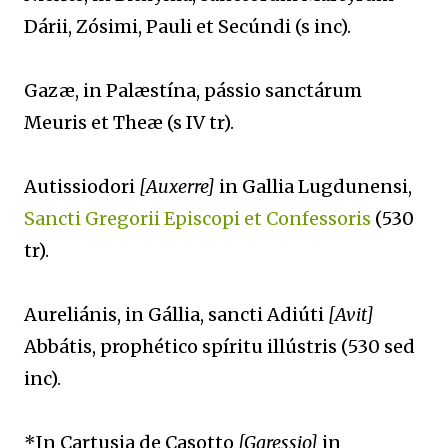
Dárii, Zósimi, Pauli et Secúndi (s inc).
Gazæ, in Palæstína, pássio sanctárum
Meuris et Theæ (s IV tr).
Autissiodori
[Auxerre]
in Gallia Lugdunensi,
Sancti Gregorii Episcopi et Confessoris
(530
tr).
Aureliánis, in Gállia, sancti Adiúti
[Avit]
Abbátis, prophético spíritu illústris (530 sed
inc).
*In Cartusia de Casotto
[Garessio]
in