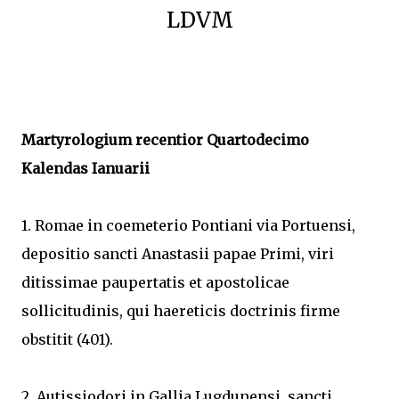
LDVM
Martyrologium recentior Quartodecimo
Kalendas Ianuarii
1. Romae in coemeterio Pontiani via Portuensi,
depositio sancti Anastasii papae Primi, viri
ditissimae paupertatis et apostolicae
sollicitudinis, qui haereticis doctrinis firme
obstitit (401).
2. Autissiodori in Gallia Lugdunensi, sancti