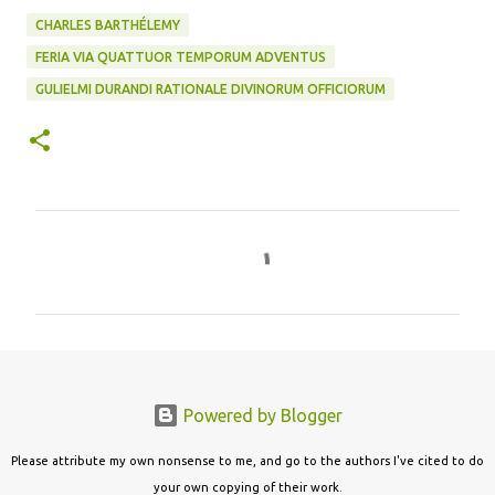
CHARLES BARTHÉLEMY
FERIA VIA QUATTUOR TEMPORUM ADVENTUS
GULIELMI DURANDI RATIONALE DIVINORUM OFFICIORUM
C
o
m
m
e
n
Powered by Blogger
t
s
Please attribute my own nonsense to me, and go to the authors I've cited to do
your own copying of their work.