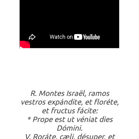
R. Montes Israël, ramos
vestros expándite, et floréte,
et fructus fácite:
* Prope est ut véniat dies
Dómini.
V. Roráte, cæli, désuper, et