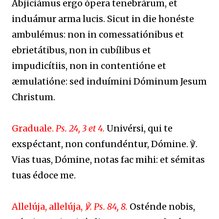
Abjiciámus ergo ópera tenebrárum, et
induámur arma lucis. Sicut in die honéste
ambulémus: non in comessatiónibus et
ebrietátibus, non in cubílibus et
impudicítiis, non in contentióne et
æmulatióne: sed induímini Dóminum Jesum
Christum.
Graduale.
Ps. 24, 3 et 4.
Univérsi, qui te
exspéctant, non confundéntur, Dómine. ℣.
Vias tuas, Dómine, notas fac mihi: et sémitas
tuas édoce me.
Allelúja, allelúja,
℣. Ps. 84, 8.
Osténde nobis,