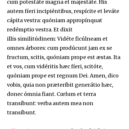
cum potestáte magna et majestáte. His
autem fíeri incipiéntibus, respícite et leváte
cápita vestra: quóniam appropínquat
redémptio vestra. Et dixit
illis similitúdinem: Vidéte ficúlneam et
omnes árbores: cum prodúcunt jam ex se
fructum, scitis, quóniam prope est æstas. Ita
et vos, cum vidéritis hæc fíeri, scitóte,
quóniam prope est regnum Dei. Amen, dico
vobis, quia non præteríbit generátio hæc,
donec ómnia fiant. Cœlum et terra
transíbunt: verba autem mea non
transíbunt.