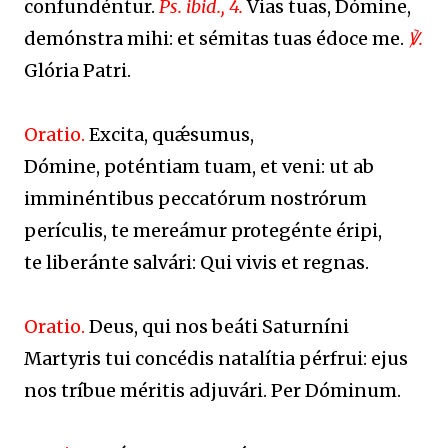
confundéntur.
Ps. ibid., 4.
Vias tuas, Dómine,
demónstra mihi: et sémitas tuas édoce me.
℣.
Glória Patri.
Oratio.
Excita, quǽsumus,
Dómine, poténtiam tuam, et veni: ut ab
imminéntibus peccatórum nostrórum
perículis, te mereámur protegénte éripi,
te liberánte salvári: Qui vivis et regnas.
Oratio.
Deus, qui nos beáti Saturníni
Martyris tui concédis natalítia pérfrui: ejus
nos tríbue méritis adjuvári. Per Dóminum.