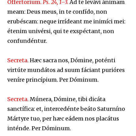
Offertorium.
Ps. 24, 1–3.
Ad te levávi ánimam
meam: Deus meus, in te confído, non
erubéscam: neque irrídeant me inimíci mei:
étenim univérsi, qui te exspéctant, non
confundéntur.
Secreta.
Hæc sacra nos, Dómine, poténti
virtúte mundátos ad suum fáciant purióres
veníre princípium. Per Dóminum.
Secreta.
Múnera, Dómine, tibi dicáta
sanctífica: et, intercedénte beáto Saturníno
Mártyre tuo, per hæc eádem nos placátus
inténde. Per Dóminum.