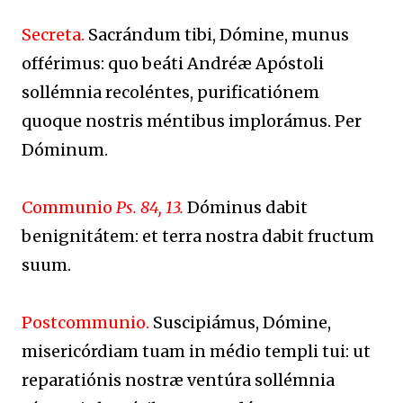
Secreta.
Sacrándum tibi, Dómine, munus
offérimus: quo beáti Andréæ Apóstoli
sollémnia recoléntes, purificatiónem
quoque nostris méntibus implorámus. Per
Dóminum.
Communio
Ps. 84, 13.
Dóminus dabit
benignitátem: et terra nostra dabit fructum
suum.
Postcommunio.
Suscipiámus, Dómine,
misericórdiam tuam in médio templi tui: ut
reparatiónis nostræ ventúra sollémnia