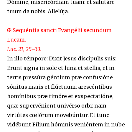
Dómine, misericórdiam tuam: et salutáre
tuum da nobis. Allelúja.
✠ Sequéntia sancti Evangélii secundum
Lucam.
Luc. 21, 25–33.
In illo témpore: Dixit Jesus discípulis suis:
Erunt signa in sole et luna et stellis, et in
terris pressúra géntium præ confusióne
sónitus maris et flúctuum: arescéntibus
homínibus præ timóre et exspectatióne,
quæ supervénient univérso orbi: nam
virtútes cœlórum movebúntur. Et tunc
vidébunt Fílium hóminis veniéntem in nube