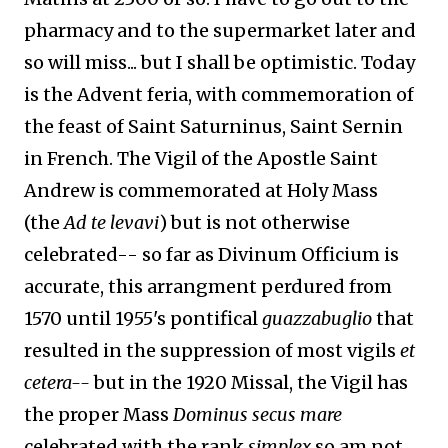
pharmacy and to the supermarket later and
so will miss... but I shall be optimistic. Today
is the Advent feria, with commemoration of
the feast of Saint Saturninus, Saint Sernin
in French. The Vigil of the Apostle Saint
Andrew is commemorated at Holy Mass
(the
Ad te levavi
) but is not otherwise
celebrated-- so far as Divinum Officium is
accurate, this arrangment perdured from
1570 until 1955's pontifical
guazzabuglio
that
resulted in the suppression of most vigils
et
cetera--
but in the 1920 Missal, the Vigil has
the proper Mass
Dominus secus mare
celebrated with the rank
simplex
so am not