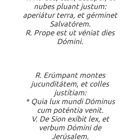
nubes pluant justum:
aperiátur terra, et gérminet
Salvatórem.
R. Prope est ut véniat dies
Dómini.
R. Erúmpant montes
jucunditátem, et colles
justítiam:
* Quia lux mundi Dóminus
cum poténtia venit.
V. De Sion exíbit lex, et
verbum Dómini de
Jerúsalem.