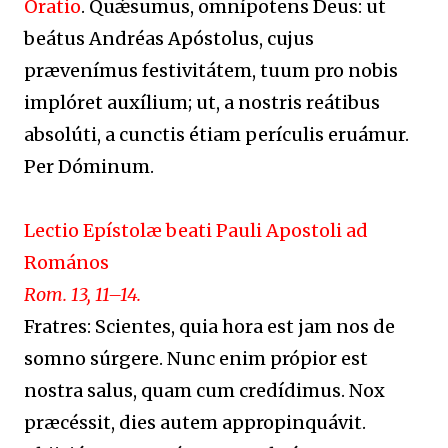
Oratio
. Quǽsumus, omnípotens Deus: ut
beátus Andréas Apóstolus, cujus
prævenímus festivitátem, tuum pro nobis
implóret auxílium; ut, a nostris reátibus
absolúti, a cunctis étiam perículis eruámur.
Per Dóminum.
Lectio Epístolæ beati Pauli Apostoli ad
Romános
Rom. 13, 11–14.
Fratres: Scientes, quia hora est jam nos de
somno súrgere. Nunc enim própior est
nostra salus, quam cum credídimus. Nox
præcéssit, dies autem appropinquávit.