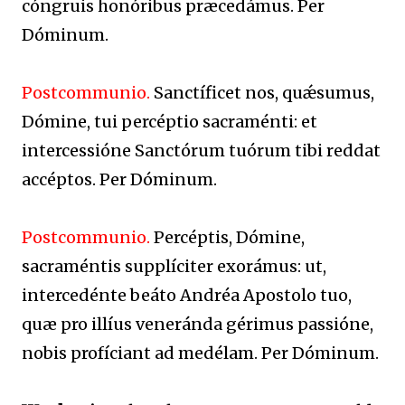
cóngruis honóribus præcedámus. Per
Dóminum.
Postcommunio.
Sanctíficet nos, quǽsumus,
Dómine, tui percéptio sacraménti: et
intercessióne Sanctórum tuórum tibi reddat
accéptos. Per Dóminum.
Postcommunio.
Percéptis, Dómine,
sacraméntis supplíciter exorámus: ut,
intercedénte beáto Andréa Apostolo tuo,
quæ pro illíus veneránda gérimus passióne,
nobis profíciant ad medélam. Per Dóminum.