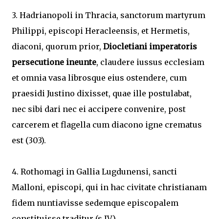
3. Hadrianopoli in Thracia, sanctorum martyrum
Philippi, episcopi Heracleensis, et Hermetis,
diaconi, quorum prior,
Diocletiani imperatoris
persecutione ineunte
, claudere iussus ecclesiam
et omnia vasa librosque eius ostendere, cum
praesidi Justino dixisset, quae ille postulabat,
nec sibi dari nec ei accipere convenire, post
carcerem et flagella cum diacono igne crematus
est (303).
4. Rothomagi in Gallia Lugdunensi, sancti
Malloni, episcopi, qui in hac civitate christianam
fidem nuntiavisse sedemque episcopalem
constituisse traditur (s IV).