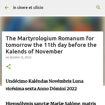
Skip to main content
in cínere et cilício
The Martyrologium Romanum for
tomorrow the 11th day before the
Kalends of November
on
October 21, 2022
Undécimo Kaléndas Novémbris Luna
vicésima sexta Anno Dómini 2022
Hierosólymis sanctæ Maríæ Salóme, matris