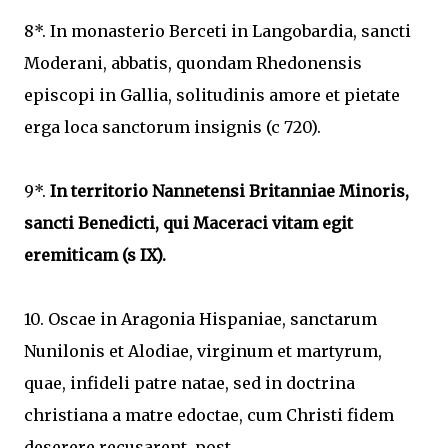
8*. In monasterio Berceti in Langobardia, sancti
Moderani, abbatis, quondam Rhedonensis
episcopi in Gallia, solitudinis amore et pietate
erga loca sanctorum insignis (c 720).
9*.
In territorio Nannetensi Britanniae Minoris,
sancti Benedicti, qui Maceraci vitam egit
eremiticam (s IX).
10. Oscae in Aragonia Hispaniae, sanctarum
Nunilonis et Alodiae, virginum et martyrum,
quae, infideli patre natae, sed in doctrina
christiana a matre edoctae, cum Christi fidem
deserere recusarent, post