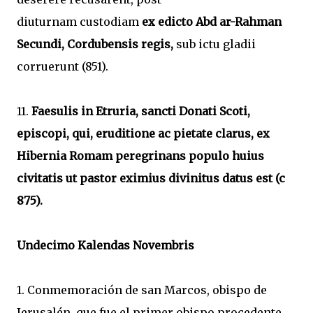
diuturnam custodiam
ex edicto Abd ar-Rahman
Secundi, Cordubensis regis,
sub ictu gladii
corruerunt (851).
11.
Faesulis in Etruria, sancti Donati Scoti,
episcopi, qui, eruditione ac pietate clarus, ex
Hibernia Romam peregrinans populo huius
civitatis ut pastor eximius divinitus datus est (c
875).
Undecimo Kalendas Novembris
1. Conmemoración de san Marcos, obispo de
Jerusalén, que fue el primer obispo procedente