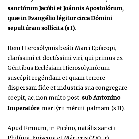
sanctórum Jacóbi et Joánnis Apostolórum,
quæ in Evangélio légitur circa Dómini
sepultúram sollícita (s I).
Item Hierosólymis beáti Marci Epíscopi,
claríssimi et doctíssimi viri, qui primus ex
Géntibus Ecclésiam Hierosolymórum
suscépit regéndam et quam terrore
dispersam fide et industria sua congregare
coepit, ac, non multo post,
sub Antoníno
Imperatóre
, martýrii méruit palmam
(s II).
Apud Firmum, in Picéno, natális sancti
Philíppi, Epíscopi et Mártyris (270 tr).