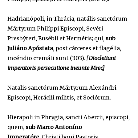
Hadrianópoli, in Thrácia, natális sanctórum
Mártyrum Philíppi Epíscopi, Sevéri
Presbýteri, Eusébii et Hermétis; qui,
sub
Juliáno Apóstata
, post cárceres et flagélla,
incéndio cremáti sunt (303).
[
Diocletiani
imperatoris persecutione ineunte Mrec]
Natalis sanctórum Mártyrum Alexándri
Epíscopi, Heráclii mílitis, et Sociórum.
Hierapoli in Phrygia, sancti Abercii, episcopi,
quem,
sub Marco Antoníno
Imperatóre,
Christi boni Pastoris