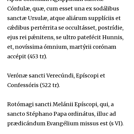
Córdulæ, quæ, cum esset una ex sodálibus
sanctæ Ursulæ, atque aliárum supplíciis et
cǽdibus pertérrita se occultásset, postrídie,
ejus rei pǽnitens, se ultro patefécit Hunnis,
et, novíssima ómnium, martýrii corónam
accépit (453 tr).
Verónæ sancti Verecúndi, Epíscopi et
Confessóris (522 tr).
Rotómagi sancti Melánii Epíscopi, qui, a
sancto Stéphano Papa ordinátus, illuc ad
prædicándum Evangélium missus est (s VI).