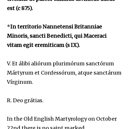
est (c 875).
*
In territorio Nannetensi Britanniae
Minoris, sancti Benedicti, qui Maceraci
vitam egit eremiticam (s IX).
V. Et álibi aliórum plurimórum sanctórum
Mártyrum et Confessórum, atque sanctárum
Vírginum.
R. Deo grátias.
In the Old English Martyrology on October
22nd there is no saint marked.