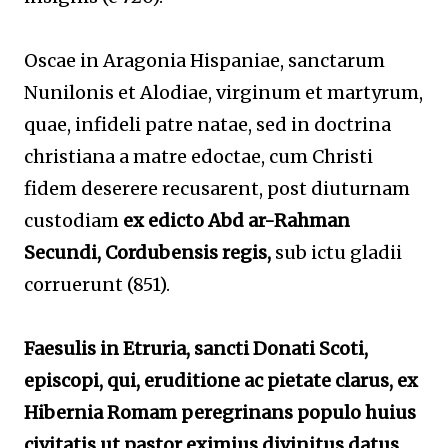
Oscae in Aragonia Hispaniae, sanctarum
Nunilonis et Alodiae, virginum et martyrum,
quae, infideli patre natae, sed in doctrina
christiana a matre edoctae, cum Christi
fidem deserere recusarent, post diuturnam
custodiam
ex edicto Abd ar-Rahman
Secundi, Cordubensis regis,
sub ictu gladii
corruerunt (851).
Faesulis in Etruria, sancti Donati Scoti,
episcopi, qui, eruditione ac pietate clarus, ex
Hibernia Romam peregrinans populo huius
civitatis ut pastor eximius divinitus datus