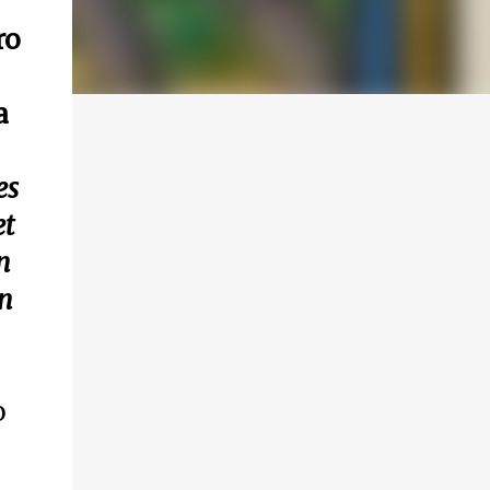
ro
a
es
et
n
in
o