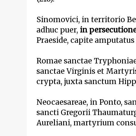
Sinomovici, in territorio Be
adhuc puer,
in persecutione
Praeside, capite amputatus 
Romae sanctae Tryphoniae,
sanctae Virginis et Martyris
crypta, juxta sanctum Hippo
Neocaesareae, in Ponto, san
sancti Gregorii Thaumaturgi
Aureliani, martyrium cons