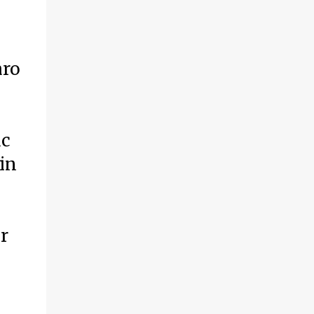
aro
ac
 in
r