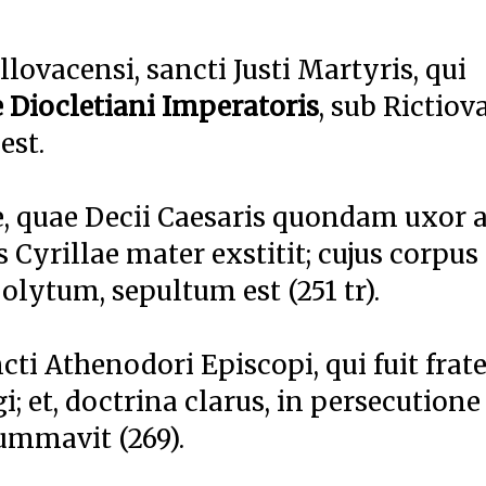
llovacensi, sancti Justi Martyris, qui
 Diocletiani Imperatoris
, sub Rictiov
est.
 quae Decii Caesaris quondam uxor 
 Cyrillae mater exstitit; cujus corpus
lytum, sepultum est (251 tr).
cti Athenodori Episcopi, qui fuit frate
; et, doctrina clarus, in persecutione
ummavit (269).