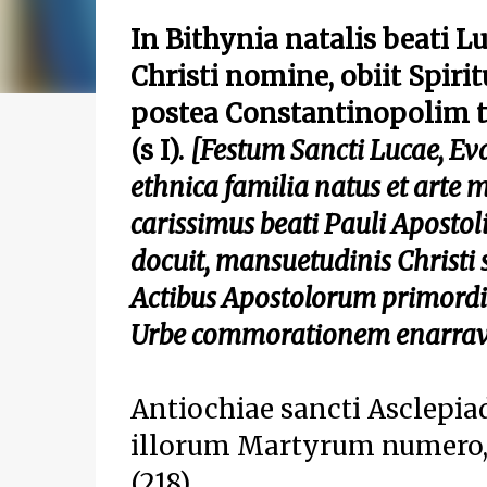
In Bithynia natalis beati L
Christi nomine, obiit Spiri
postea Constantinopolim tr
(s I).
[Festum Sancti
Lucae, Eva
ethnica familia natus et arte 
carissimus beati Pauli Apostoli
docuit, mansuetudinis Christi
Actibus Apostolorum primordia
Urbe
commorationem enarravit 
Antiochiae sancti Asclepiad
illorum Martyrum numero, 
(218).