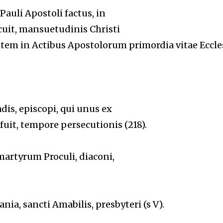
Pauli Apostoli factus, in
docuit, mansuetudinis Christi
 item in Actibus Apostolorum primordia vitae Eccle
adis, episcopi, qui unus ex
uit, tempore persecutionis (218).
martyrum Proculi, diaconi,
ia, sancti Amabilis, presbyteri (s V).