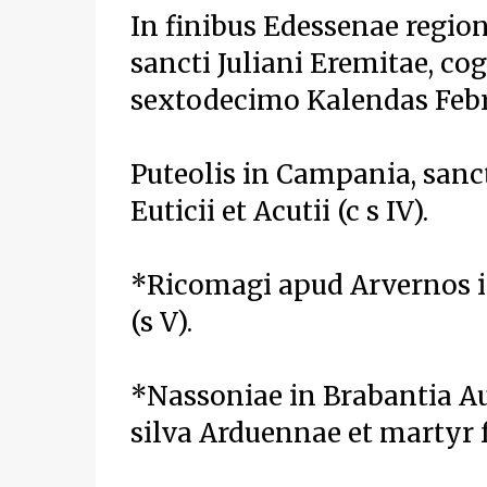
In finibus Edessenae regi
sancti Juliani Eremitae, c
sextodecimo Kalendas Februa
Puteolis in Campania, sanc
Euticii et Acutii (c s IV).
*Ricomagi apud Arvernos in
(s V).
*Nassoniae in Brabantia Au
silva Arduennae et martyr f