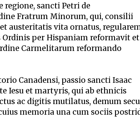
 regione, sancti Petri de
dine Fratrum Minorum, qui, consilii
t austeritatis vita ornatus, regulare
 Ordinis per Hispaniam reformavit et
 Ordine Carmelitarum reformando
torio Canadensi, passio sancti Isaac
te Iesu et martyris, qui ab ethnicis
tus ac digitis mutilatus, demum secu
; cuius memoria una cum sociis postri