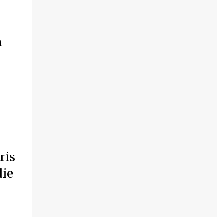
m
ris
die