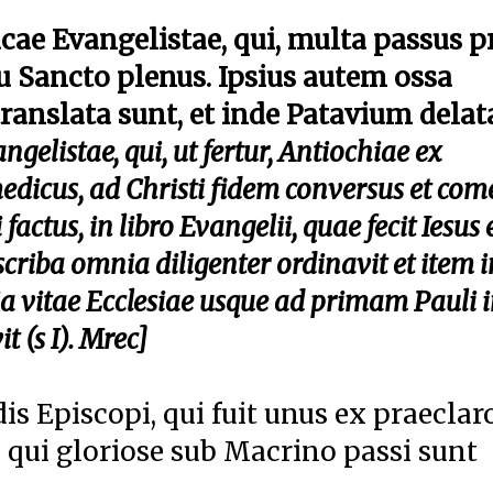
ucae Evangelistae, qui, multa passus p
tu Sancto plenus. Ipsius autem ossa
anslata sunt, et inde Patavium delat
ngelistae, qui, ut fertur, Antiochiae ex
medicus, ad Christi fidem
conversus et com
 factus, in
libro Evangelii, quae fecit Iesus 
scriba omnia diligenter ordinavit et item i
 vitae Ecclesiae usque ad primam Pauli 
(s I). Mrec]
is Episcopi, qui fuit unus ex praeclar
qui gloriose sub Macrino passi sunt