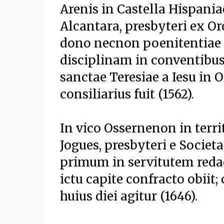
Arenis in Castella Hispaniae
Alcantara, presbyteri ex Or
dono necnon poenitentiae e
disciplinam in conventibus
sanctae Teresiae a Iesu in
consiliarius fuit (1562).
In vico Ossernenon in terri
Jogues, presbyteri e Societa
primum in servitutem redac
ictu capite confracto obiit
huius diei agitur (1646).