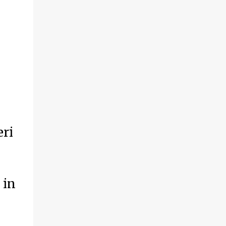
eri
 in