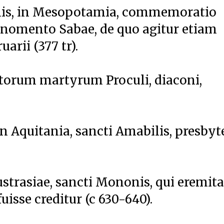
onis, in Mesopotamia, commemoratio
ognomento Sabae, de quo agitur etiam
rii (377 tr).
torum martyrum Proculi, diaconi,
 Aquitania, sancti Amabilis, presbyt
strasiae, sancti Mononis, qui eremita
uisse creditur (c 630-640).