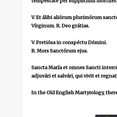
tempestate per supplicium mortifera
V. Et álibi aliórum plurimórum san
Vírginum. R. Deo grátias.
V. Pretiósa in conspéctu Dómini.
R. Mors Sanctórum ejus.
Sancta María et omnes Sancti inter
adjuvári et salvári, qui vivit et reg
In the Old English Martyrology, there