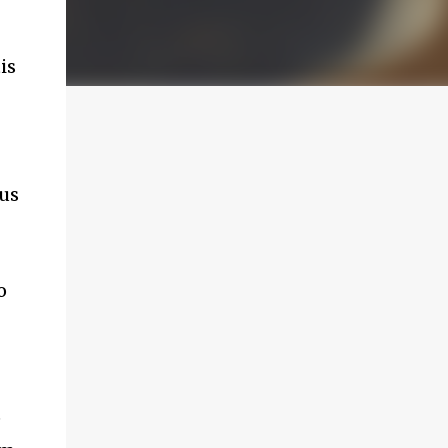
is
ius
o
e