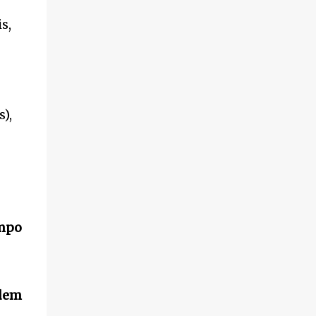
s,
),
ampo
dem