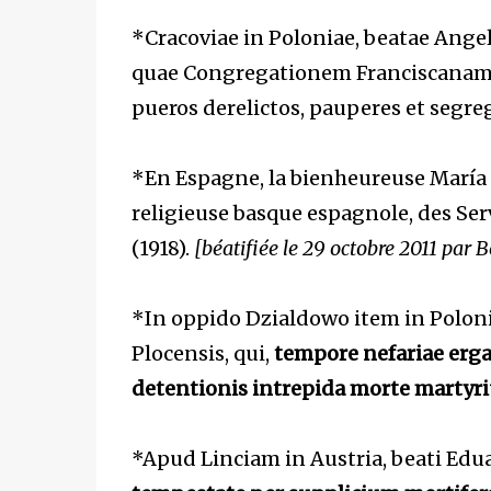
*Cracoviae in Poloniae, beatae Angel
quae Congregationem Franciscanam sub
pueros derelictos, pauperes et segre
*En Espagne, la bienheureuse María C
religieuse basque espagnole, des Ser
(1918).
[béatifiée le 29 octobre 2011 par 
*In oppido Dzialdowo item in Polonia
Plocensis, qui,
tempore nefariae erga
detentionis intrepida morte martyr
*Apud Linciam in Austria, beati Edua