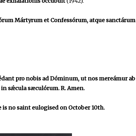
e exhalationis occubuit
(1942).
ctórum Mártyrum et Confessórum, atque sanctárum
cédant pro nobis ad Dóminum, ut nos mereámur ab
nat in sǽcula sæculórum. R. Amen.
 is no saint eulogised on October 10th.