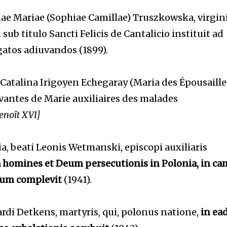
ae Mariae (Sophiae Camillae) Truszkowska, virgini
 titulo Sancti Felicis de Cantalicio instituit ad
gatos adiuvandos (1899).
atalina Irigoyen Echegaray (Maria des Épousailles
vantes de Marie auxiliaires des malades
Benoît XVI]
, beati Leonis Wetmanski, episcopi auxiliaris
 homines et Deum persecutionis in Polonia, in c
ium complevit
(1941).
rdi Detkens, martyris, qui, polonus natione,
in ea