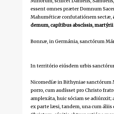
Minórum, scílicet Daniélis, Samuélis,
essent omnes præter Domnum Sacerdó
Mahuméticæ confutatiónem sectæ,
demum, capítibus abscíssis, martýri
Bonnæ, in Germánia, sanctórum Mártyr
In território eiúsdem urbis sanctóru
Nicomedíæ in Bithyniae sanctórum M
porro, cum audísset pro Christo fratr
amplexáta, huic sóciam se adiúnxit; a
ex parte læsi, tandem, una cum áliis