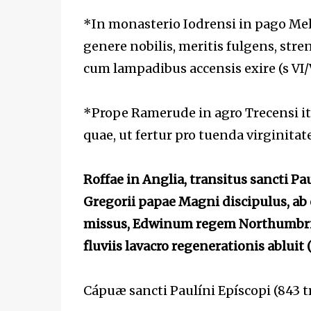
*In monasterio Iodrensi in pago Meld
genere nobilis, meritis fulgens, str
cum lampadibus accensis exire (s VI/V
*Prope Ramerude in agro Trecensi ite
quae, ut fertur pro tuenda virginita
Roffae in Anglia, transitus sancti Pa
Gregorii papae Magni discipulus, ab
missus, Edwinum regem
Northumbria
fluviis
lavacro regenerationis abluit (
Cápuæ sancti Paulíni Epíscopi (843 tr