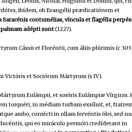
 Angeli, Leónis, Nicolái, Hugolíni et Domni; qui, c
tes, ibídem, ob Evangélii prædicatiónem et
a Saracénis contumélias, víncula et flagélla perpéss
i palmam adépti sunt
(1227).
um Cássii et Floréntii, cum áliis plúrimis (c 303 t
m Victóris et Sociórum Mártyrum (s IV).
ártyrum Eulámpii, et soróris Eulámpiæ Vírginis.
em torquéri, in médiam turbam exsíluit, et, fratre
tque ambo, coniécti in ollam fervéntis ólei, sed nu
 ducéntis, qui eo miráculo permóti credíderant in