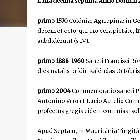
Luna décima séptima Anno Dómini 
primo 1570
Colóniæ Agrippínæ in Ger
decem et octo; qui pro vera pietáte,
i
subdidérunt (s IV).
primo 1888-1960
Sancti Francísci Bór
dies natális prídie Kaléndas Octóbris
primo 2004
Commemoratio sancti Piny
Antonino Vero et Lucio Aurelio Commo
profectus gregis eidem commissi sol
Apud Septam, in Mauritánia Tingitá