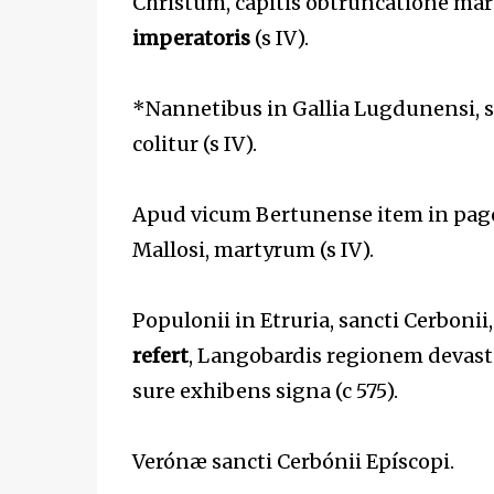
Christum, cápitis obtruncatióne m
imperatoris
(s IV).
*Nannetibus in Gallia Lugdunensi, sa
colitur (s IV).
Apud vicum Bertunense item in pago
Mallosi, martyrum (s IV).
Populonii in Etruria, sancti Cerbonii,
refert
, Langobardis regionem devasta
sure exhibens signa (c 575).
Verónæ sancti Cerbónii Epíscopi.