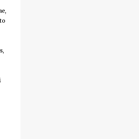
ae,
to
s,
i