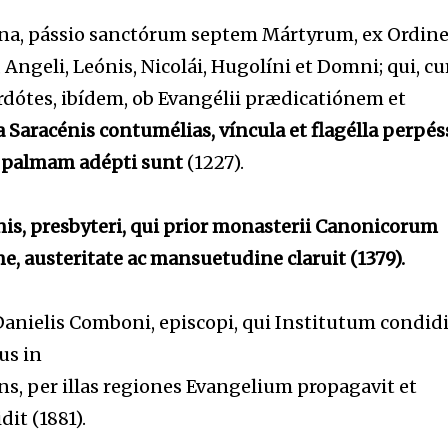
na, pássio sanctórum septem Mártyrum, ex Ordin
 Angeli, Leónis, Nicolái, Hugolíni et Domni; qui, c
tes, ibídem, ob Evangélii prædicatiónem et
a Saracénis contumélias, víncula et flagélla perpéss
i palmam adépti sunt
(1227).
nis, presbyteri, qui prior monasterii Canonicorum
, austeritate ac mansuetudine claruit (1379).
Danielis Comboni, episcopi, qui Institutum condidi
us in
ns, per illas regiones Evangelium propagavit et
it (1881).