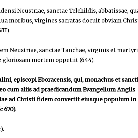
ensi Neustriae, sanctae Telchildis, abbatissae, qu
enua moribus, virgines sacratas docuit obviam Chris
II).
m Neustriae, sanctae Tanchae, virginis et martyri
te gloriosam mortem oppetiit (644).
ulini, episcopi Eboracensis,
qui, monachus et sanct
 eo cum
aliis ad praedicandum Evangelium Anglis
e ad Christi fidem convertit eiusque populum in
c 670).
).