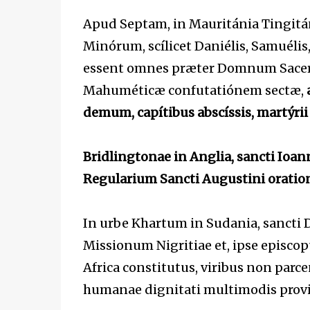
Apud Septam, in Mauritánia Tingitá
Minórum, scílicet Daniélis, Samuélis,
essent omnes præter Domnum Sacerdó
Mahuméticæ confutatiónem sectæ,
demum, capítibus abscíssis, martýri
Bridlingtonae in Anglia, sancti Ioan
Regularium Sancti Augustini oratione
In urbe Khartum in Sudania, sancti 
Missionum Nigritiae et, ipse episcop
Africa constitutus, viribus non parce
humanae dignitati multimodis provid