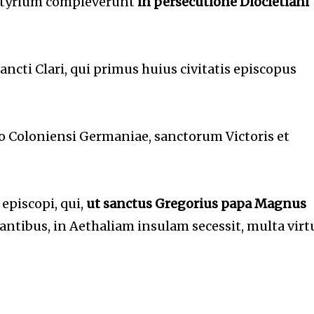
artýrium complevérunt
in persecutione Diocletiani
ncti Clari, qui primus huius civitatis episcopus
 Coloniensi Germaniae, sanctorum Victoris et
 episcopi, qui,
ut sanctus
Gregorius papa Magnus
ntibus, in Aethaliam insulam secessit, multa virt