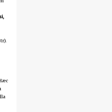
um
i,
r).
 Hæc
m
lla