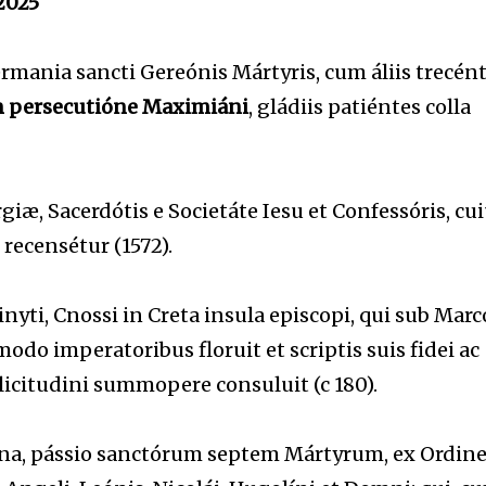
2025
mania sancti Gereónis Mártyris, cum áliis trecént
n persecutióne Maximiáni
, gládiis patiéntes colla
giæ, Sacerdótis e Societáte Iesu et Confessóris, cu
 recensétur (1572).
ti, Cnossi in Creta insula episcopi, qui sub Marc
do imperatoribus floruit et scriptis suis fidei ac
licitudini summopere consuluit (c 180).
na, pássio sanctórum septem Mártyrum, ex Ordin