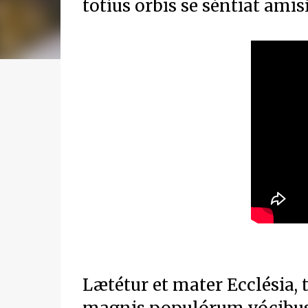
totíus orbis se séntiat ami
Lætétur et mater Ecclésia, 