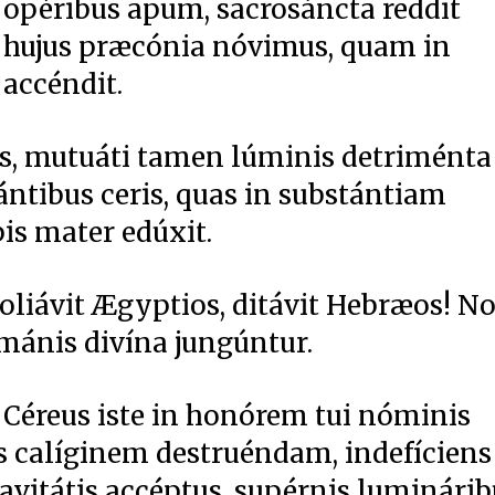
opéribus apum, sacrosáncta reddit
 hujus præcónia nóvimus, quam in
 accéndit.
rtes, mutuáti tamen lúminis detriménta
ántibus ceris, quas in substántiam
pis mater edúxit.
oliávit Ægyptios, ditávit Hebræos! No
humánis divína jungúntur.
 Céreus iste in honórem tui nóminis
us calíginem destruéndam, indefíciens
avitátis accéptus, supérnis luminárib