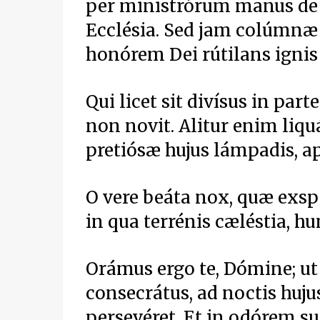
per ministrórum manus de 
Ecclésia. Sed jam colúmnæ
honórem Dei rútilans ignis
Qui licet sit divísus in pa
non novit. Alitur enim liqu
pretiósæ hujus lámpadis, a
O vere beáta nox, quæ exsp
in qua terrénis cæléstia, 
Orámus ergo te, Dómine; ut
consecrátus, ad noctis huj
persevéret. Et in odórem su