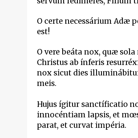
servum redímeres, Fílium t
O certe necessárium Adæ p
est!
O vere beáta nox, quæ sola
Christus ab ínferis resurréx
nox sicut dies illuminábitur
meis.
Hujus ígitur sanctíficatio no
innocéntiam lapsis, et mœs
parat, et curvat impéria.