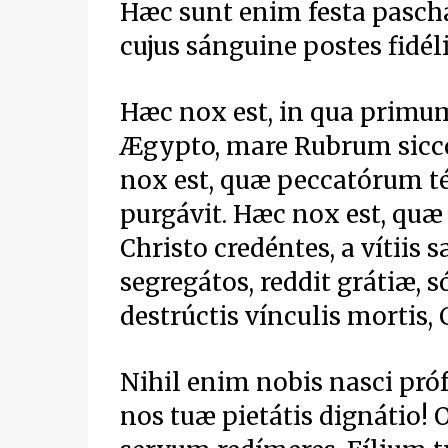
Hæc sunt enim festa paschál
cujus sánguine postes fidé
Hæc nox est, in qua primum 
Ægypto, mare Rubrum sicco v
nox est, quæ peccatórum t
purgávit. Hæc nox est, qu
Christo credéntes, a vítiis 
segregátos, reddit grátiæ, s
destrúctis vínculis mortis, 
Nihil enim nobis nasci prófu
nos tuæ pietátis dignátio! O