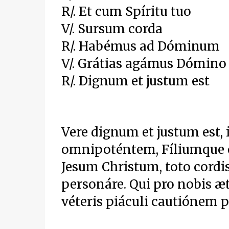
R/. Et cum Spíritu tuo
V/. Sursum corda
R/. Habémus ad Dóminum
V/. Grátias agámus Dómino
R/. Dignum et justum est
Vere dignum et justum est,
omnipoténtem, Fíliumque 
Jesum Christum, toto cordis
personáre. Qui pro nobis æt
véteris piáculi cautiónem p