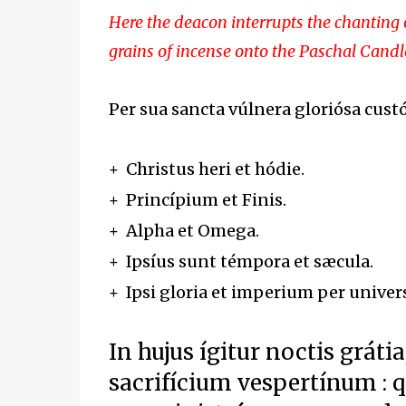
Here the deacon interrupts the chanting 
grains of incense onto the Paschal Candl
Per sua sancta vúlnera gloriósa cus
+ Christus heri et hódie.
+ Princípium et Finis.
+ Alpha et Omega.
+ Ipsíus sunt témpora et sæcula.
+ Ipsi gloria et imperium per univer
In hujus ígitur noctis grátia
sacrifícium vespertínum : q