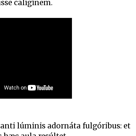
sísse calíginem.
tanti lúminis adornáta fulgóribus: et