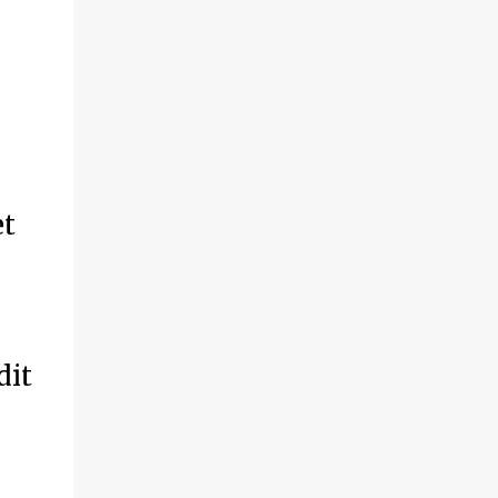
et
dit