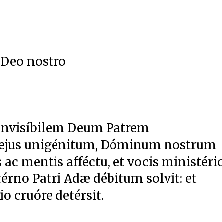
 Deo nostro
 invisíbilem Deum Patrem
ejus unigénitum, Dóminum nostrum
 ac mentis afféctu, et vocis ministéri
érno Patri Adæ débitum solvit: et
io cruóre detérsit.