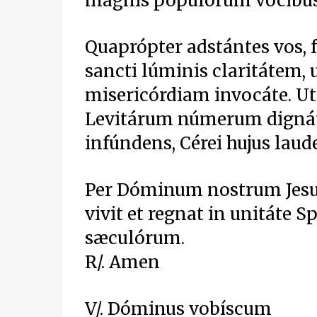
magnis populórum vócibus 
Quaprópter adstántes vos, 
sancti lúminis claritátem
misericórdiam invocáte. Ut
Levitárum númerum dignátus
infúndens, Cérei hujus lau
Per Dóminum nostrum Jesu
vivit et regnat in unitáte 
sæculórum.
R/. Amen
V/. Dóminus vobíscum