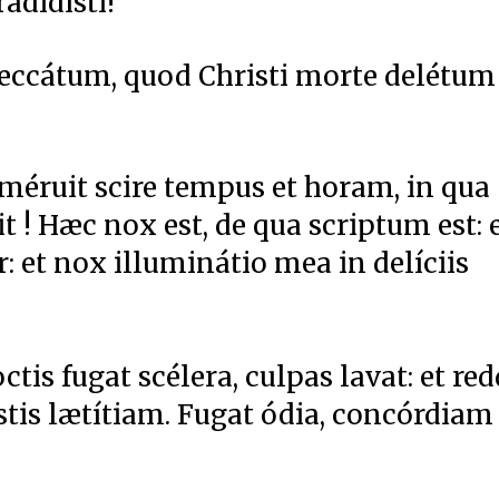
radidísti!
eccátum, quod Christi morte delétum
 méruit scire tempus et horam, in qua
it ! Hæc nox est, de qua scriptum est: 
: et nox illuminátio mea in delíciis
ctis fugat scélera, culpas lavat: et red
tis lætítiam. Fugat ódia, concórdiam