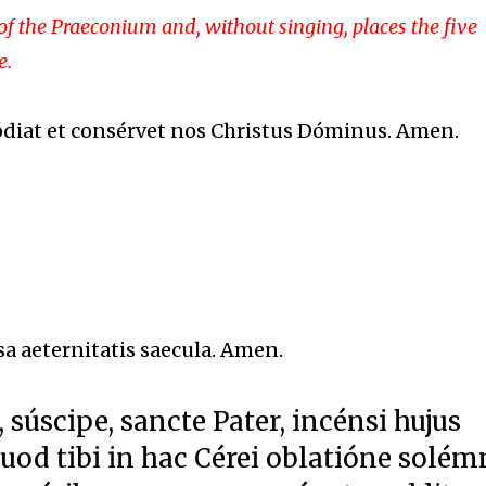
of the Praeconium and, without singing, places the five
e.
tódiat et consérvet nos Christus Dóminus. Amen.
sa aeternitatis saecula. Amen.
, súscipe, sancte Pater, incénsi hujus
uod tibi in hac Cérei oblatióne solémn