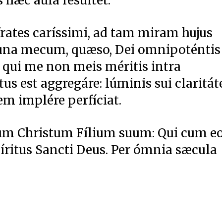
hæc aula resúltet.
frates caríssimi, ad tam miram hujus
, una mecum, quæso, Dei omnipoténtis
 qui me non meis méritis intra
 est aggregáre: lúminis sui claritá
dem implére perfíciat.
m Christum Fílium suum: Qui cum e
Spíritus Sancti Deus. Per ómnia sæcula