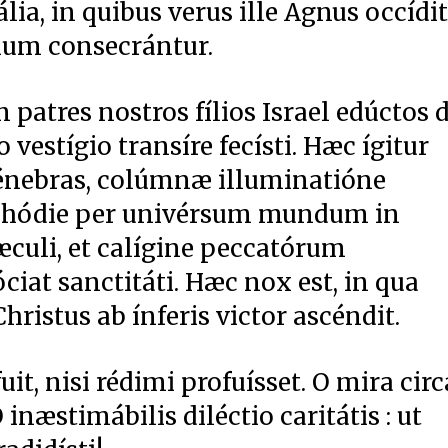
ia, in quibus verus ille Agnus occídit
lium consecrántur.
patres nostros fílios Israel edúctos 
estígio transíre fecísti. Hæc ígitur
énebras, colúmnæ illuminatióne
æ hódie per univérsum mundum in
sæculi, et calígine peccatórum
óciat sanctitáti. Hæc nox est, in qua
Christus ab ínferis victor ascéndit.
it, nisi rédimi profuísset. O mira circ
 inæstimábilis diléctio caritátis : ut