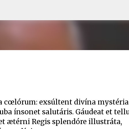
Skip to main content
a cœlórum: exsúltent divína mystéria 
tuba ínsonet salutáris. Gáudeat et tell
 et ætérni Regis splendóre illustráta,