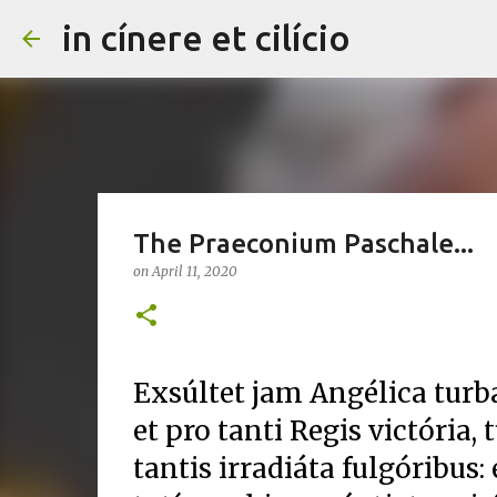
in cínere et cilício
The Praeconium Paschale...
on
April 11, 2020
Exsúltet jam Angélica turb
et pro tanti Regis victória, 
tantis irradiáta fulgóribus: